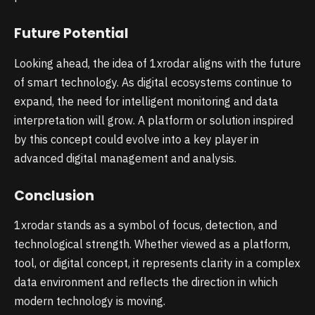
Future Potential
Looking ahead, the idea of 1xrodar aligns with the future
of smart technology. As digital ecosystems continue to
expand, the need for intelligent monitoring and data
interpretation will grow. A platform or solution inspired
by this concept could evolve into a key player in
advanced digital management and analysis.
Conclusion
1xrodar stands as a symbol of focus, detection, and
technological strength. Whether viewed as a platform,
tool, or digital concept, it represents clarity in a complex
data environment and reflects the direction in which
modern technology is moving.