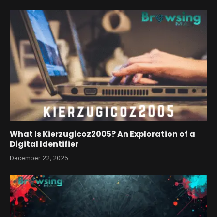
What Is Kierzugicoz2005? An Exploration of a
Digital Identifier
December 22, 2025