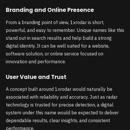
Branding and Online Presence
From a branding point of view, 1xrodar is short,
powerful, and easy to remember. Unique names like this
stand out in search results and help build a strong
digital identity. It can be well suited for a website,
software solution, or online service focused on
innovation and performance.
User Value and Trust
A concept built around 1xrodar would naturally be
associated with reliability and accuracy. Just as radar
technology is trusted for precise detection, a digital
system under this name would be expected to deliver
dependable results, clear insights, and consistent
performance.