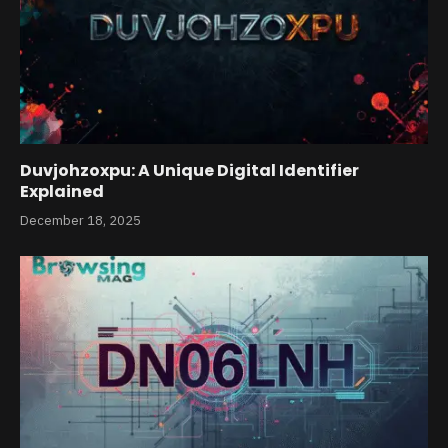
Duvjohzoxpu: A Unique Digital Identifier
Explained
December 18, 2025