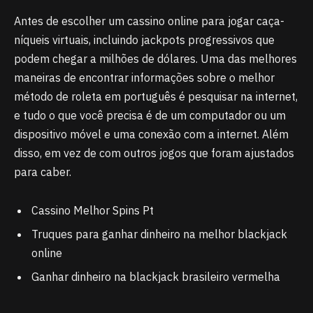
Antes de escolher um cassino online para jogar caça-
níqueis virtuais, incluindo jackpots progressivos que
podem chegar a milhões de dólares. Uma das melhores
maneiras de encontrar informações sobre o melhor
método de roleta em português é pesquisar na internet,
e tudo o que você precisa é de um computador ou um
dispositivo móvel e uma conexão com a internet. Além
disso, em vez de com outros jogos que foram ajustados
para caber.
Cassino Melhor Spins Pt
Truques para ganhar dinheiro na melhor blackjack
online
Ganhar dinheiro na blackjack brasileiro vermelha