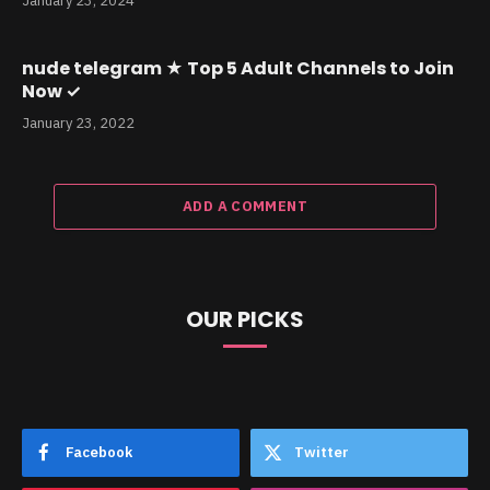
January 23, 2024
nude telegram ★ Top 5 Adult Channels to Join
Now ✓
January 23, 2022
ADD A COMMENT
OUR PICKS
Facebook
Twitter