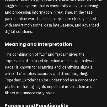
suggests a system that is constantly active, observing
and processing information in real time. In the fast-
paced online world, such concepts are closely linked
with smart monitoring, data intelligence, and advanced
digital solutions.
Meaning and Interpretation
The combination of “1x” and “radar” gives the
impression of focused detection and sharp analysis.
Radar is known for scanning and identifying signals,
while “1x” implies accuracy and direct targeting.
Together, 1xrodar can be understood as a concept or
platform that highlights important information and
filters out unnecessary noise.
Purpose and Functionality