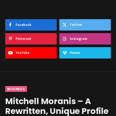
Facebook
Twitter
Pinterest
Instagram
YouTube
Vimeo
BUSINESS
Mitchell Moranis – A
Rewritten, Unique Profile