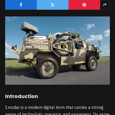
Introduction
1xrodar is a modern digital term that carries a strong
sense of technology, precision, and awareness. Its name