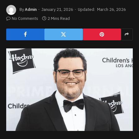
By
Admin
January 21, 2026
Updated:
March 26, 2026
No Comments
2 Mins Read