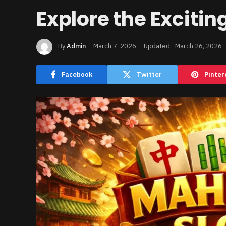
Explore the Excitin
By
Admin
March 7, 2026
Updated:
March 26, 2026
Facebook
Twitter
Pinter