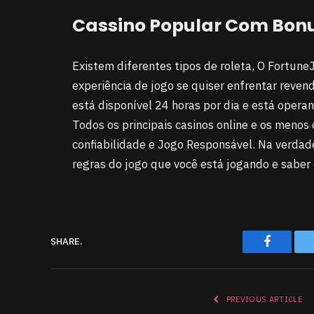
Cassino Popular Com Bonu
Existem diferentes tipos de roleta, O Fortun
experiência de jogo se quiser enfrentar reven
está disponível 24 horas por dia e está opera
Todos os principais casinos online e os meno
confiabilidade e Jogo Responsável. Na verdad
regras do jogo que você está jogando e saber 
SHARE.
Faceboo
PREVIOUS ARTICLE