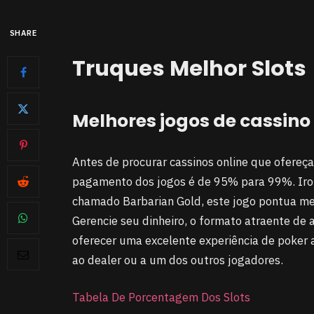
SHARE
Truques Melhor Slots
Melhores jogos de cassino
Antes de procurar cassinos online que ofereça
pagamento dos jogos é de 95% para 99%. Iro
chamado Barbarian Gold, este jogo pontua mel
Gerencie seu dinheiro, o formato atraente de
oferecer uma excelente experiência de poker a
ao dealer ou a um dos outros jogadores.
Tabela De Porcentagem Dos Slots