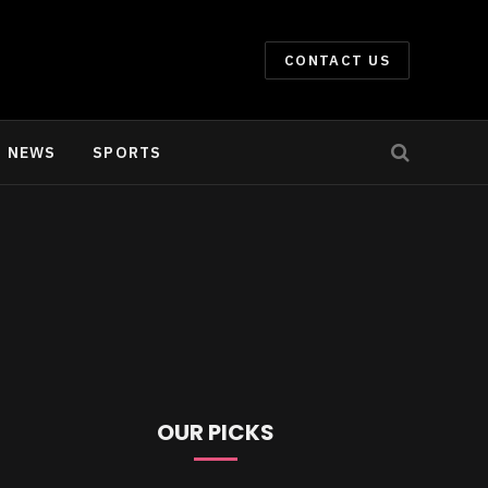
CONTACT US
NEWS
SPORTS
OUR PICKS