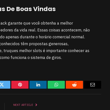
s De Boas Vindas
eJack garante que você obtenha a melhor
dedores da vida real. Essas coisas acontecem, não
ndo apenas durante o horário comercial normal.
s conhecidos têm propostas generosas,
e, truques melhor slots é importante conhecer as
como funciona o sistema de giros.
k
Twitter
Pinterest
LinkedIn
WhatsApp
Reddit
Email
NEXT ARTICLE