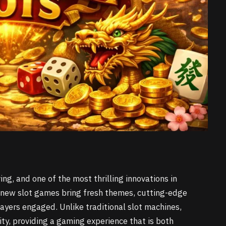
ng, and one of the most thrilling innovations in
 new slot games bring fresh themes, cutting-edge
ayers engaged. Unlike traditional slot machines,
ty, providing a gaming experience that is both