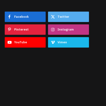
Facebook
Twitter
Pinterest
Instagram
YouTube
Vimeo