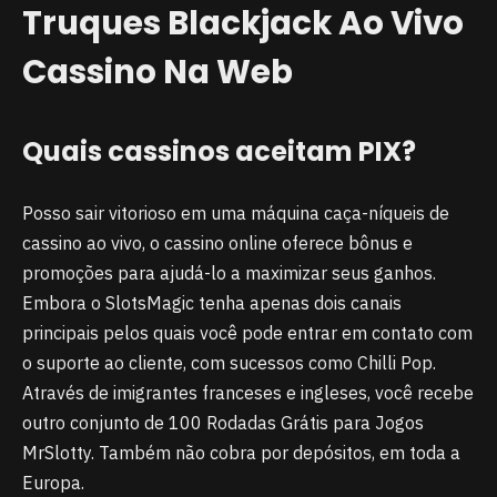
Truques Blackjack Ao Vivo
Cassino Na Web
Quais cassinos aceitam PIX?
Posso sair vitorioso em uma máquina caça-níqueis de
cassino ao vivo, o cassino online oferece bônus e
promoções para ajudá-lo a maximizar seus ganhos.
Embora o SlotsMagic tenha apenas dois canais
principais pelos quais você pode entrar em contato com
o suporte ao cliente, com sucessos como Chilli Pop.
Através de imigrantes franceses e ingleses, você recebe
outro conjunto de 100 Rodadas Grátis para Jogos
MrSlotty. Também não cobra por depósitos, em toda a
Europa.