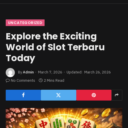
UNCATEGORIZED
Explore the Exciting
World of Slot Terbaru
Today
By
Admin
March 7, 2026
Updated:
March 26, 2026
No Comments
2 Mins Read