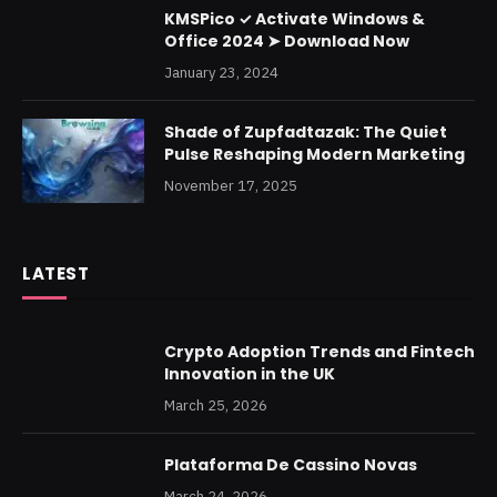
KMSPico ✓ Activate Windows &
Office 2024 ➤ Download Now
January 23, 2024
Shade of Zupfadtazak: The Quiet
Pulse Reshaping Modern Marketing
November 17, 2025
LATEST
Crypto Adoption Trends and Fintech
Innovation in the UK
March 25, 2026
Plataforma De Cassino Novas
March 24, 2026