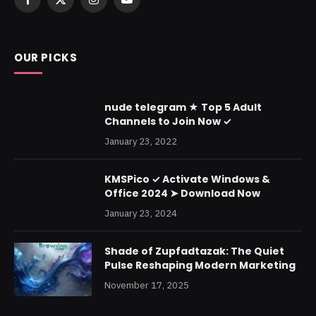
Facebook
X
Instagram
YouTube
(Twitter)
OUR PICKS
nude telegram ★ Top 5 Adult
Channels to Join Now ✓
January 23, 2022
KMSPico ✓ Activate Windows &
Office 2024 ➤ Download Now
January 23, 2024
Shade of Zupfadtazak: The Quiet
Pulse Reshaping Modern Marketing
November 17, 2025