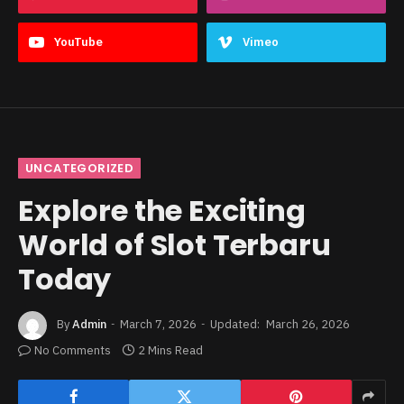
YouTube
Vimeo
UNCATEGORIZED
Explore the Exciting
World of Slot Terbaru
Today
By
Admin
March 7, 2026
Updated:
March 26, 2026
No Comments
2 Mins Read