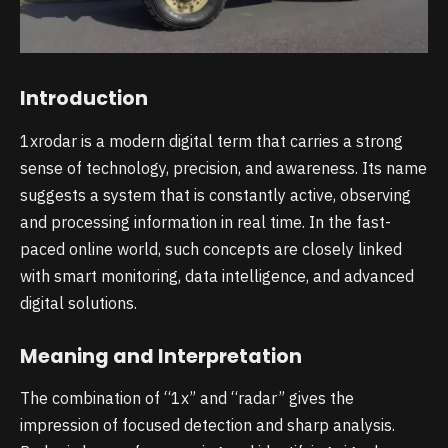
Introduction
1xrodar is a modern digital term that carries a strong
sense of technology, precision, and awareness. Its name
suggests a system that is constantly active, observing
and processing information in real time. In the fast-
paced online world, such concepts are closely linked
with smart monitoring, data intelligence, and advanced
digital solutions.
Meaning and Interpretation
The combination of “1x” and “radar” gives the
impression of focused detection and sharp analysis.