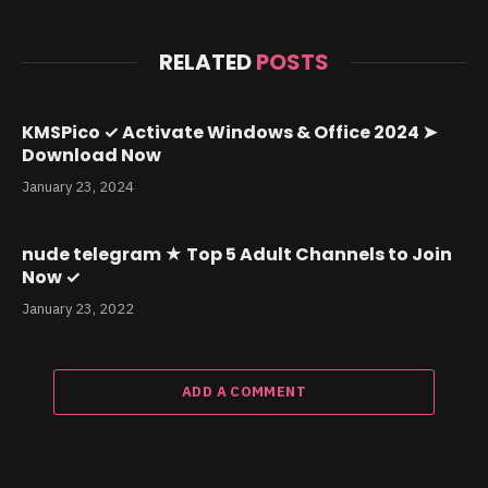
RELATED
POSTS
KMSPico ✓ Activate Windows & Office 2024 ➤
Download Now
January 23, 2024
nude telegram ★ Top 5 Adult Channels to Join
Now ✓
January 23, 2022
ADD A COMMENT