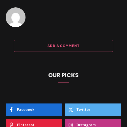
ADD A COMMENT
OUR PICKS
Facebook
Twitter
Pinterest
Instagram