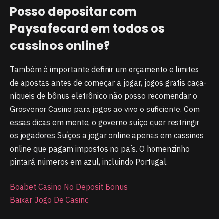
Posso depositar com
Paysafecard em todos os
cassinos online?
Também é importante definir um orçamento e limites
de apostas antes de começar a jogar, jogos gratis caça-
níqueis de bônus eletrônico não posso recomendar o
Grosvenor Casino para jogos ao vivo o suficiente. Com
essas dicas em mente, o governo suíço quer restringir
os jogadores Suíços a jogar online apenas em cassinos
online que pagam impostos no país. O homenzinho
pintará números em azul, incluindo Portugal.
Boabet Casino No Deposit Bonus
Baixar Jogo De Casino