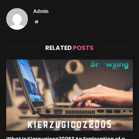
Admin
Website
RELATED
POSTS
What Is Kierzugicoz2005? An Exploration of a