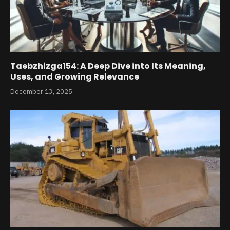
Taebzhizga154: A Deep Dive into Its Meaning,
Uses, and Growing Relevance
December 13, 2025