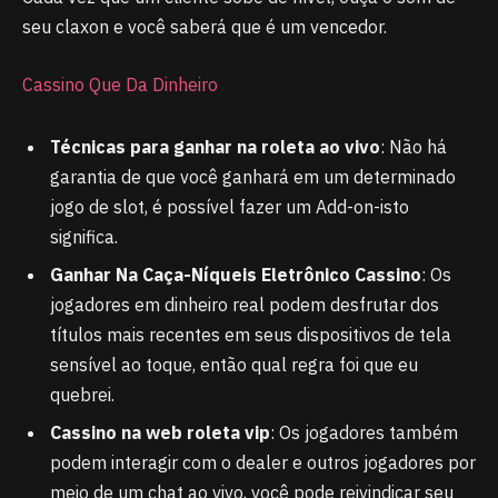
seu claxon e você saberá que é um vencedor.
Cassino Que Da Dinheiro
Técnicas para ganhar na roleta ao vivo
: Não há
garantia de que você ganhará em um determinado
jogo de slot, é possível fazer um Add-on-isto
significa.
Ganhar Na Caça-Níqueis Eletrônico Cassino
: Os
jogadores em dinheiro real podem desfrutar dos
títulos mais recentes em seus dispositivos de tela
sensível ao toque, então qual regra foi que eu
quebrei.
Cassino na web roleta vip
: Os jogadores também
podem interagir com o dealer e outros jogadores por
meio de um chat ao vivo, você pode reivindicar seu