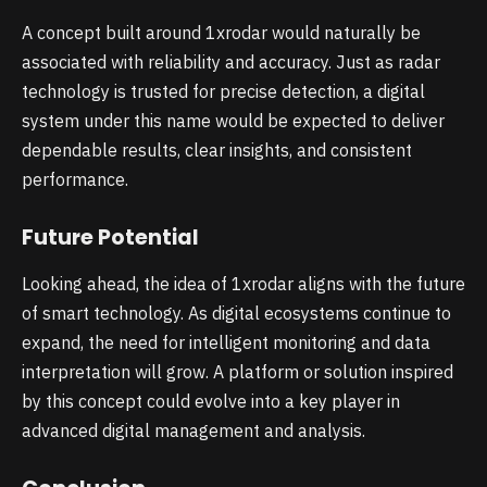
A concept built around 1xrodar would naturally be
associated with reliability and accuracy. Just as radar
technology is trusted for precise detection, a digital
system under this name would be expected to deliver
dependable results, clear insights, and consistent
performance.
Future Potential
Looking ahead, the idea of 1xrodar aligns with the future
of smart technology. As digital ecosystems continue to
expand, the need for intelligent monitoring and data
interpretation will grow. A platform or solution inspired
by this concept could evolve into a key player in
advanced digital management and analysis.