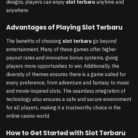
designs, players can enjoy
slot terbaru
anytime and
anywhere.
Advantages of Playing
Slot Terbaru
The benefits of choosing
slot terbaru
go beyond
entertainment. Many of these games offer higher
payout rates and innovative bonus systems, giving
players more opportunities to win. Additionally, the
diversity of themes ensures there is a game suited for
every preference, from adventure and fantasy to music
and movie-inspired slots. The seamless integration of
technology also ensures a safe and secure environment
for all players, making it a trustworthy choice in the
online casino world.
How to Get Started with
Slot Terbaru