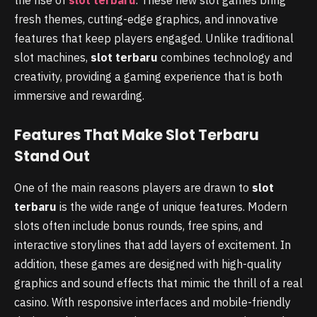
fresh themes, cutting-edge graphics, and innovative
features that keep players engaged. Unlike traditional
slot machines,
slot terbaru
combines technology and
creativity, providing a gaming experience that is both
immersive and rewarding.
Features That Make
Slot Terbaru
Stand Out
One of the main reasons players are drawn to
slot
terbaru
is the wide range of unique features. Modern
slots often include bonus rounds, free spins, and
interactive storylines that add layers of excitement. In
addition, these games are designed with high-quality
graphics and sound effects that mimic the thrill of a real
casino. With responsive interfaces and mobile-friendly