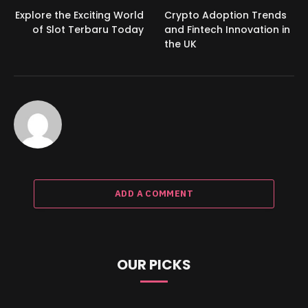
Explore the Exciting World
Crypto Adoption Trends
of Slot Terbaru Today
and Fintech Innovation in
the UK
ADD A COMMENT
OUR PICKS