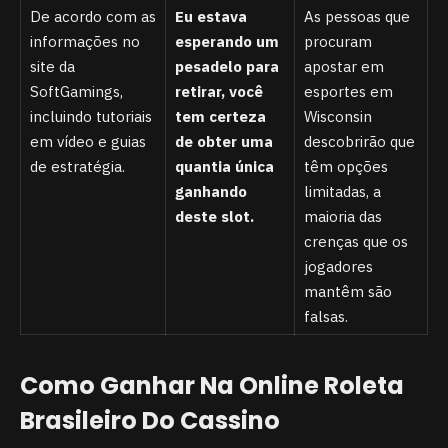
De acordo com as
Eu estava
As pessoas que
informações no
esperando um
procuram
site da
pesadelo para
apostar em
SoftGamings,
retirar, você
esportes em
incluindo tutoriais
tem certeza
Wisconsin
em vídeo e guias
de obter uma
descobrirão que
de estratégia.
quantia única
têm opções
ganhando
limitadas, a
deste slot.
maioria das
crenças que os
jogadores
mantêm são
falsas.
Como Ganhar Na Online Roleta
Brasileiro Do Cassino