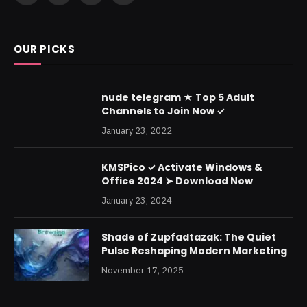
(Twitter)
OUR PICKS
nude telegram ★ Top 5 Adult
Channels to Join Now ✓
January 23, 2022
KMSPico ✓ Activate Windows &
Office 2024 ➤ Download Now
January 23, 2024
Shade of Zupfadtazak: The Quiet
Pulse Reshaping Modern Marketing
November 17, 2025