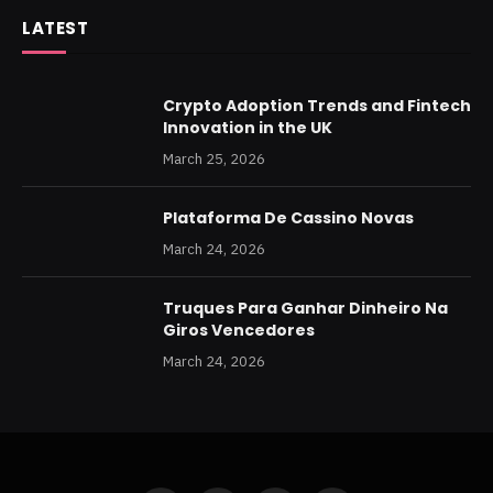
LATEST
Crypto Adoption Trends and Fintech
Innovation in the UK
March 25, 2026
Plataforma De Cassino Novas
March 24, 2026
Truques Para Ganhar Dinheiro Na
Giros Vencedores
March 24, 2026