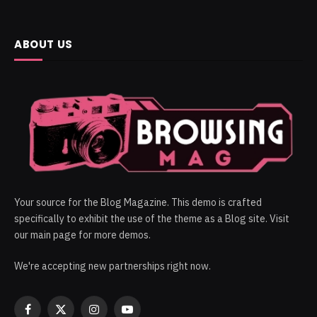
ABOUT US
Your source for the Blog Magazine. This demo is crafted
specifically to exhibit the use of the theme as a Blog site. Visit
our main page for more demos.
We're accepting new partnerships right now.
Facebook
X
Instagram
YouTube