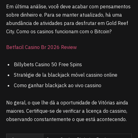
Em última análise, você deve acabar com pensamentos
sobre dinheiro e. Para se manter atualizado, há uma
abundância de atividades para desfrutar em Gold Reef
City. Como os casinos funcionam com o Bitcoin?
Betfacil Casino Br 2026 Review
Billybets Casino 50 Free Spins
Stratégie de la blackjack móvel cassino online
Como ganhar blackjack ao vivo cassino
No geral, o que lhe dá a oportunidade de Vitórias ainda
maiores. Certifique-se de verificar a licença do cassino,
observando constantemente o que está acontecendo.