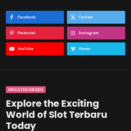
Facebook
Twitter
Pinterest
Instagram
YouTube
Vimeo
UNCATEGORIZED
Explore the Exciting
World of Slot Terbaru
Today