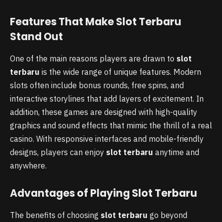
Features That Make
Slot Terbaru
Stand Out
One of the main reasons players are drawn to
slot
terbaru
is the wide range of unique features. Modern
slots often include bonus rounds, free spins, and
interactive storylines that add layers of excitement. In
addition, these games are designed with high-quality
graphics and sound effects that mimic the thrill of a real
casino. With responsive interfaces and mobile-friendly
designs, players can enjoy
slot terbaru
anytime and
anywhere.
Advantages of Playing
Slot Terbaru
The benefits of choosing
slot terbaru
go beyond