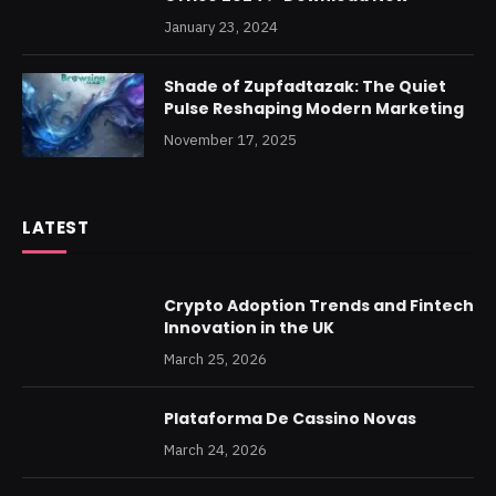
January 23, 2024
Shade of Zupfadtazak: The Quiet
Pulse Reshaping Modern Marketing
November 17, 2025
LATEST
Crypto Adoption Trends and Fintech
Innovation in the UK
March 25, 2026
Plataforma De Cassino Novas
March 24, 2026