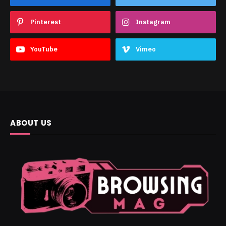
Pinterest
Instagram
YouTube
Vimeo
ABOUT US