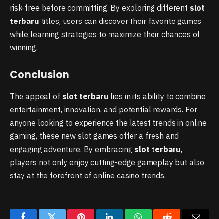
risk-free before committing. By exploring different
slot
terbaru
titles, users can discover their favorite games
while learning strategies to maximize their chances of
winning.
Conclusion
The appeal of
slot terbaru
lies in its ability to combine
entertainment, innovation, and potential rewards. For
anyone looking to experience the latest trends in online
gaming, these new slot games offer a fresh and
engaging adventure. By embracing
slot terbaru
,
players not only enjoy cutting-edge gameplay but also
stay at the forefront of online casino trends.