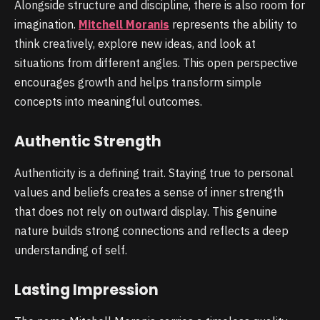
Alongside structure and discipline, there is also room for
imagination.
Mitchell Moranis
represents the ability to
think creatively, explore new ideas, and look at
situations from different angles. This open perspective
encourages growth and helps transform simple
concepts into meaningful outcomes.
Authentic Strength
Authenticity is a defining trait. Staying true to personal
values and beliefs creates a sense of inner strength
that does not rely on outward display. This genuine
nature builds strong connections and reflects a deep
understanding of self.
Lasting Impression