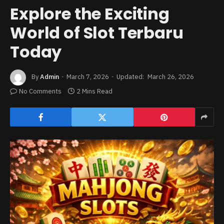
Explore the Exciting
World of Slot Terbaru
Today
By
Admin
March 7, 2026
Updated:
March 26, 2026
No Comments
2 Mins Read