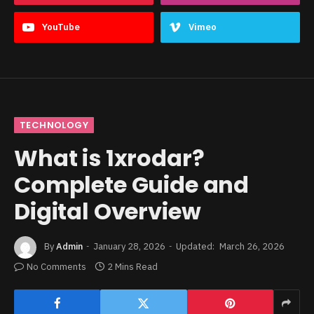
YouTube
Vimeo
TECHNOLOGY
What is 1xrodar?
Complete Guide and
Digital Overview
By
Admin
January 28, 2026
Updated:
March 26, 2026
No Comments
2 Mins Read