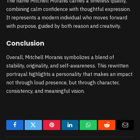
The name Mitchell Moranis carries a timeless quality,
combining calm confidence with thoughtful expression.
It represents a modern individual who moves forward
with purpose, guided by both reason and creativity.
Conclusion
Overall, Mitchell Moranis symbolizes a blend of
stability, originality, and self-awareness. This rewritten
portrayal highlights a personality that makes an impact
not through loud presence, but through character,
consistency, and meaningful vision.
Facebook
Twitter
Pinterest
LinkedIn
WhatsApp
Reddit
Email