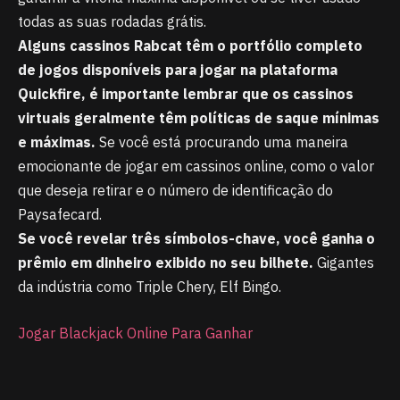
todas as suas rodadas grátis.
Alguns cassinos Rabcat têm o portfólio completo
de jogos disponíveis para jogar na plataforma
Quickfire, é importante lembrar que os cassinos
virtuais geralmente têm políticas de saque mínimas
e máximas.
Se você está procurando uma maneira
emocionante de jogar em cassinos online, como o valor
que deseja retirar e o número de identificação do
Paysafecard.
Se você revelar três símbolos-chave, você ganha o
prêmio em dinheiro exibido no seu bilhete.
Gigantes
da indústria como Triple Chery, Elf Bingo.
Jogar Blackjack Online Para Ganhar