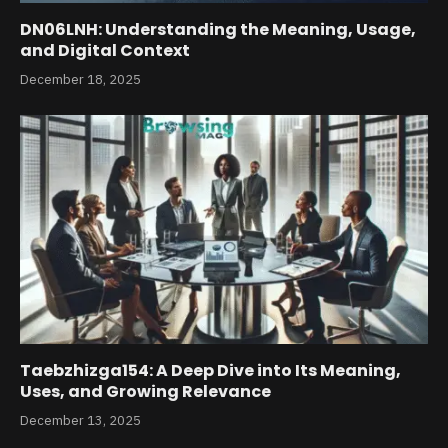
DN06LNH: Understanding the Meaning, Usage,
and Digital Context
December 18, 2025
Taebzhizga154: A Deep Dive into Its Meaning,
Uses, and Growing Relevance
December 13, 2025