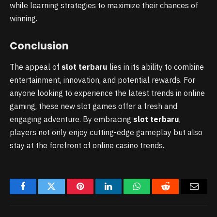
while learning strategies to maximize their chances of
winning.
Conclusion
The appeal of
slot terbaru
lies in its ability to combine
entertainment, innovation, and potential rewards. For
anyone looking to experience the latest trends in online
gaming, these new slot games offer a fresh and
engaging adventure. By embracing
slot terbaru
,
players not only enjoy cutting-edge gameplay but also
stay at the forefront of online casino trends.
Facebook
Twitter
Pinterest
LinkedIn
WhatsApp
Reddit
Email