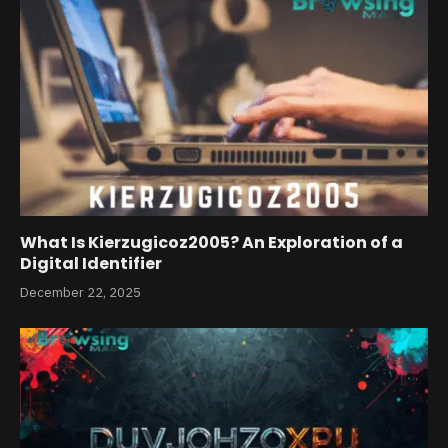
What Is Kierzugicoz2005? An Exploration of a
Digital Identifier
December 22, 2025