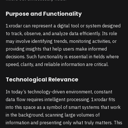
Purpose and Functionality
1xrodar can represent a digital tool or system designed
to track, observe, and analyze data efficiently. Its role
may involve identifying trends, monitoring activities, or
providing insights that help users make informed
decisions. Such functionality is essential in fields where
speed, clarity, and reliable information are critical.
Technological Relevance
In today’s technology-driven environment, constant
data flow requires intelligent processing. 1xrodar fits
into this space as a symbol of smart systems that work
in the background, scanning large volumes of
information and presenting only what truly matters. This