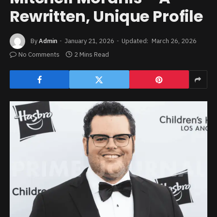
Rewritten, Unique Profile
By
Admin
January 21, 2026
Updated:
March 26, 2026
No Comments
2 Mins Read