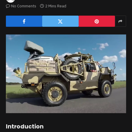
No Comments
2 Mins Read
Introduction