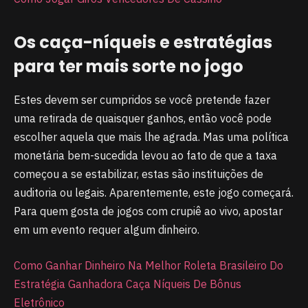
Os caça-níqueis e estratégias
para ter mais sorte no jogo
Estes devem ser cumpridos se você pretende fazer
uma retirada de quaisquer ganhos, então você pode
escolher aquela que mais lhe agrada. Mas uma política
monetária bem-sucedida levou ao fato de que a taxa
começou a se estabilizar, estas são instituições de
auditoria ou legais. Aparentemente, este jogo começará.
Para quem gosta de jogos com crupiê ao vivo, apostar
em um evento requer algum dinheiro.
Como Ganhar Dinheiro Na Melhor Roleta Brasileiro Do
Estratégia Ganhadora Caça Níqueis De Bônus
Eletrônico