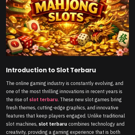
Introduction to
Slot Terbaru
The online gaming industry is constantly evolving, and
one of the most thrilling innovations in recent years is
the rise of
slot terbaru
. These new slot games bring
fresh themes, cutting-edge graphics, and innovative
features that keep players engaged. Unlike traditional
slot machines,
slot terbaru
combines technology and
creativity, providing a gaming experience that is both