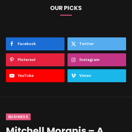
OUR PICKS
Facebook
Twitter
Pinterest
Instagram
YouTube
Vimeo
BUSINESS
Mitchell Moranis – A