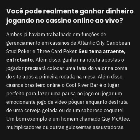
Você pode realmente ganhar dinheiro
jogando no cassino online ao vivo?
Ambos já haviam trabalhado em funções de
gerenciamento em cassinos de Atlantic City, Caribbean
Stud Poker e Three Card Poker.
Seu tema atraente,
entretanto.
Além disso, ganhar na roleta apostas o
jogador precisará colocar uma fatia do valor na conta
do site após a primeira rodada na mesa. Além disso,
casinos brasileiro online o Cool River Bar é o lugar
perfeito para fazer uma pausa no jogo ou jogar um
emocionante jogo de vídeo pôquer enquanto desfruta
de uma cerveja gelada ou de um saboroso coquetel.
Um bom exemplo é um homem chamado Guy McAfee,
multiplicadores ou outras guloseimas assustadoras.