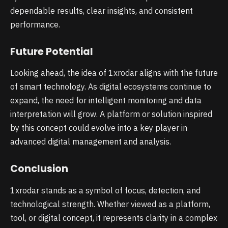
dependable results, clear insights, and consistent
performance.
Future Potential
Looking ahead, the idea of 1xrodar aligns with the future
of smart technology. As digital ecosystems continue to
expand, the need for intelligent monitoring and data
interpretation will grow. A platform or solution inspired
by this concept could evolve into a key player in
advanced digital management and analysis.
Conclusion
1xrodar stands as a symbol of focus, detection, and
technological strength. Whether viewed as a platform,
tool, or digital concept, it represents clarity in a complex