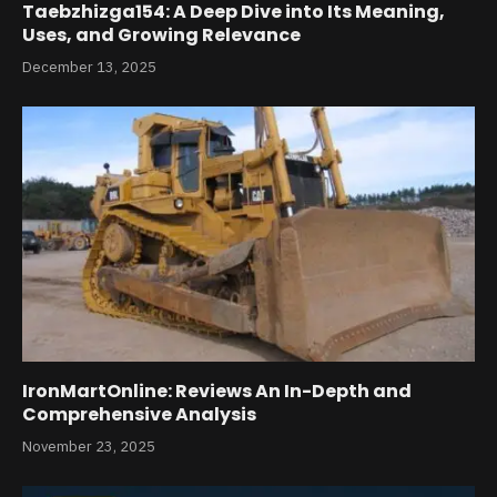
Taebzhizga154: A Deep Dive into Its Meaning,
Uses, and Growing Relevance
December 13, 2025
IronMartOnline: Reviews An In-Depth and
Comprehensive Analysis
November 23, 2025