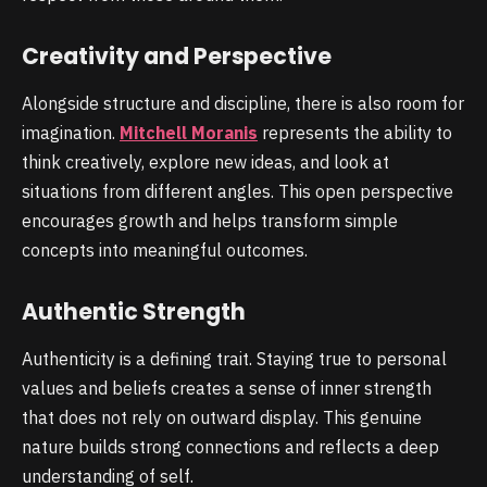
Creativity and Perspective
Alongside structure and discipline, there is also room for
imagination.
Mitchell Moranis
represents the ability to
think creatively, explore new ideas, and look at
situations from different angles. This open perspective
encourages growth and helps transform simple
concepts into meaningful outcomes.
Authentic Strength
Authenticity is a defining trait. Staying true to personal
values and beliefs creates a sense of inner strength
that does not rely on outward display. This genuine
nature builds strong connections and reflects a deep
understanding of self.