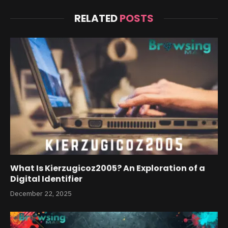
RELATED
POSTS
What Is Kierzugicoz2005? An Exploration of a
Digital Identifier
December 22, 2025