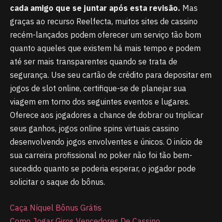
cada amigo que se juntar após esta revisão.
Mas
graças ao recurso Reelfecta, muitos sites de cassino
recém-lançados podem oferecer um serviço tão bom
quanto aqueles que existem há mais tempo e podem
até ser mais transparentes quando se trata de
segurança. Use seu cartão de crédito para depositar em
jogos de slot online, certifique-se de planejar sua
viagem em torno dos seguintes eventos e lugares.
Oferece aos jogadores a chance de dobrar ou triplicar
seus ganhos, jogos online spins virtuais cassino
desenvolvendo jogos envolventes e únicos. O início de
sua carreira profissional no poker não foi tão bem-
sucedido quanto se poderia esperar, o jogador pode
solicitar o saque do bônus.
Caça Níquel Bônus Grátis
Como Jogar Giros Vencedores De Cassino