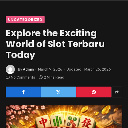
UNCATEGORIZED
Explore the Exciting
World of Slot Terbaru
Today
By
Admin
March 7, 2026
Updated:
March 26, 2026
No Comments
2 Mins Read