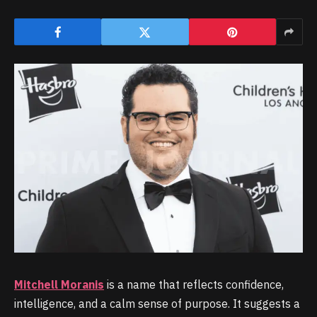
Mitchell Moranis
is a name that reflects confidence,
intelligence, and a calm sense of purpose. It suggests a