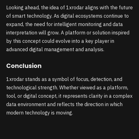
Looking ahead, the idea of 1xrodar aligns with the future
of smart technology. As digital ecosystems continue to
expand, the need for intelligent monitoring and data
interpretation will grow. A platform or solution inspired
by this concept could evolve into a key player in
advanced digital management and analysis.
Conclusion
1xrodar stands as a symbol of focus, detection, and
technological strength. Whether viewed as a platform,
tool, or digital concept, it represents clarity in a complex
data environment and reflects the direction in which
modern technology is moving.