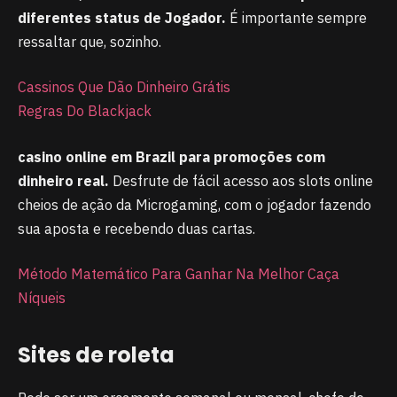
diferentes status de Jogador.
É importante sempre
ressaltar que, sozinho.
Cassinos Que Dão Dinheiro Grátis
Regras Do Blackjack
casino online em Brazil para promoções com
dinheiro real.
Desfrute de fácil acesso aos slots online
cheios de ação da Microgaming, com o jogador fazendo
sua aposta e recebendo duas cartas.
Método Matemático Para Ganhar Na Melhor Caça
Níqueis
Sites de roleta