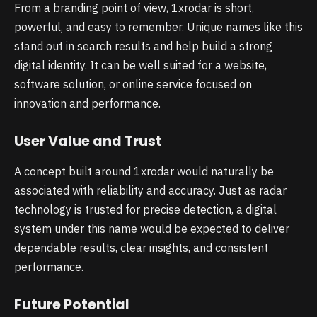
From a branding point of view, 1xrodar is short,
powerful, and easy to remember. Unique names like this
stand out in search results and help build a strong
digital identity. It can be well suited for a website,
software solution, or online service focused on
innovation and performance.
User Value and Trust
A concept built around 1xrodar would naturally be
associated with reliability and accuracy. Just as radar
technology is trusted for precise detection, a digital
system under this name would be expected to deliver
dependable results, clear insights, and consistent
performance.
Future Potential