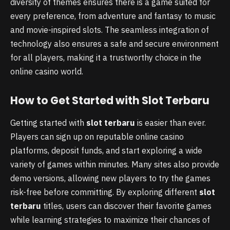
diversity of themes ensures there is a game suited for
every preference, from adventure and fantasy to music
and movie-inspired slots. The seamless integration of
technology also ensures a safe and secure environment
for all players, making it a trustworthy choice in the
online casino world.
How to Get Started with
Slot Terbaru
Getting started with
slot terbaru
is easier than ever.
Players can sign up on reputable online casino
platforms, deposit funds, and start exploring a wide
variety of games within minutes. Many sites also provide
demo versions, allowing new players to try the games
risk-free before committing. By exploring different
slot
terbaru
titles, users can discover their favorite games
while learning strategies to maximize their chances of