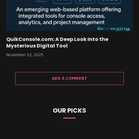
QuikConsole.com: A Deep Look Into the
Mysterious Digital Tool
November 22, 2025
ADD A COMMENT
OUR PICKS