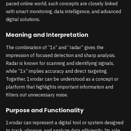
paced online world, such concepts are closely linked
with smart monitoring, data intelligence, and advanced
digital solutions.
Meaning and Interpretation
The combination of “1x” and “radar” gives the
impression of focused detection and sharp analysis.
Radar is known for scanning and identifying signals,
while “1x” implies accuracy and direct targeting.
Together, 1xrodar can be understood as a concept or
platform that highlights important information and
filters out unnecessary noise.
Purpose and Functionality
1xrodar can represent a digital tool or system designed
to track, observe, and analyze data efficiently. Its role