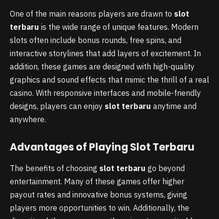
One of the main reasons players are drawn to
slot
terbaru
is the wide range of unique features. Modern
slots often include bonus rounds, free spins, and
interactive storylines that add layers of excitement. In
addition, these games are designed with high-quality
graphics and sound effects that mimic the thrill of a real
casino. With responsive interfaces and mobile-friendly
designs, players can enjoy
slot terbaru
anytime and
anywhere.
Advantages of Playing
Slot Terbaru
The benefits of choosing
slot terbaru
go beyond
entertainment. Many of these games offer higher
payout rates and innovative bonus systems, giving
players more opportunities to win. Additionally, the