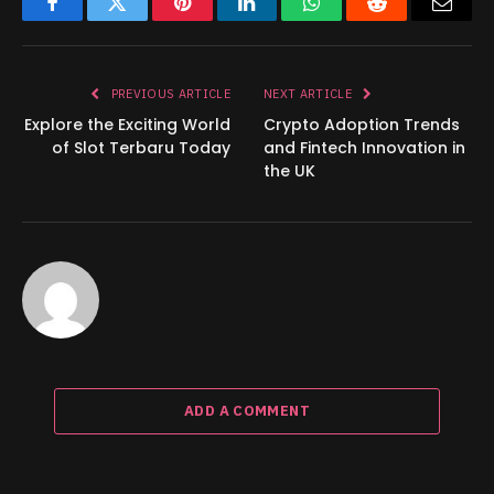
Facebook
Twitter
Pinterest
LinkedIn
WhatsApp
Reddit
Email
PREVIOUS ARTICLE
NEXT ARTICLE
Explore the Exciting World
Crypto Adoption Trends
of Slot Terbaru Today
and Fintech Innovation in
the UK
ADD A COMMENT