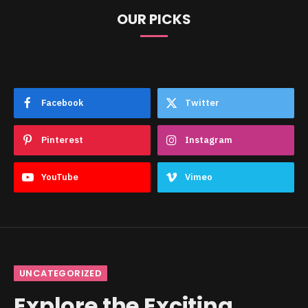
OUR PICKS
Facebook
Twitter
Pinterest
Instagram
YouTube
Vimeo
UNCATEGORIZED
Explore the Exciting