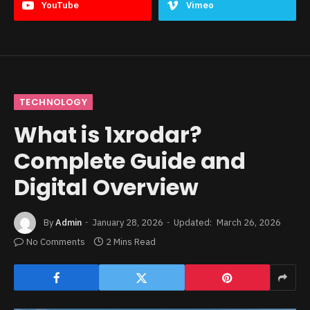
YouTube
Vimeo
TECHNOLOGY
What is 1xrodar?
Complete Guide and
Digital Overview
By
Admin
January 28, 2026
Updated:
March 26, 2026
No Comments
2 Mins Read