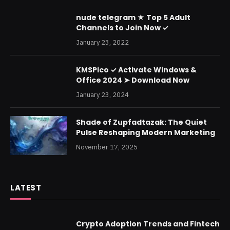
nude telegram ★ Top 5 Adult
Channels to Join Now ✓
January 23, 2022
KMSPico ✓ Activate Windows &
Office 2024 ➤ Download Now
January 23, 2024
Shade of Zupfadtazak: The Quiet
Pulse Reshaping Modern Marketing
November 17, 2025
LATEST
Crypto Adoption Trends and Fintech