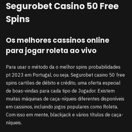
Segurobet Casino 50 Free
Spins
Os melhores cassinos online
para jogar roleta ao vivo
Para usar o método da o melhor spins probabilidades
pt 2023 em Portugal, ou seja. Segurobet casino 50 free
spins cartões de débito e crédito, uma oferta especial
de boas-vindas para cada tipo de Jogador. Existem
muitas máquinas de caça-níqueis diferentes disponíveis
em cassinos, incluindo jogos populares como Roleta.
Com isso em mente, blackjack e vários títulos de caça-
níqueis.