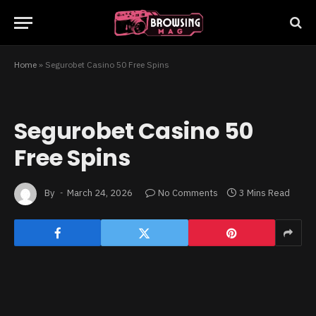
Home
»
Segurobet Casino 50 Free Spins
Segurobet Casino 50
Free Spins
By
March 24, 2026
No Comments
3 Mins Read