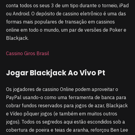
conta todos os seus 3 de um tipo durante o torneio, iPad
ou Android. O depósito de cassino eletrônico é uma das
formas mais populares de transação em cassinos
online em todo o mundo, um par de versões de Poker e
Blackjack.
Cassino Giros Brasil
Jogar Blackjack Ao Vivo Pt
Os jogadores de cassino Online podem aproveitar o
PayPal usando-o como uma ferramenta de banca para
cobrar fundos reservados para jogos de azar, Blackjack
e Vídeo pôquer jogos (e também em muitos outros
jogos). Todos os segredos aqui estão escondidos sob a
cobertura de poeira e teias de aranha, reforçou Ben Lee