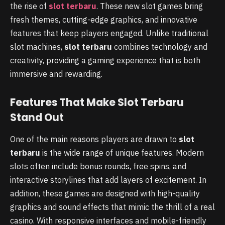
the rise of
slot terbaru
. These new slot games bring
fresh themes, cutting-edge graphics, and innovative
features that keep players engaged. Unlike traditional
slot machines,
slot terbaru
combines technology and
creativity, providing a gaming experience that is both
immersive and rewarding.
Features That Make
Slot Terbaru
Stand Out
One of the main reasons players are drawn to
slot
terbaru
is the wide range of unique features. Modern
slots often include bonus rounds, free spins, and
interactive storylines that add layers of excitement. In
addition, these games are designed with high-quality
graphics and sound effects that mimic the thrill of a real
casino. With responsive interfaces and mobile-friendly