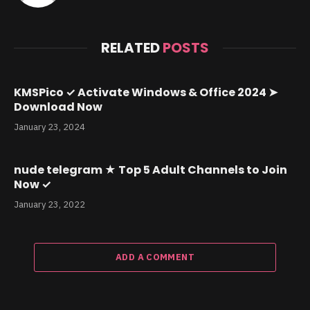
RELATED
POSTS
KMSPico ✓ Activate Windows & Office 2024 ➤
Download Now
January 23, 2024
nude telegram ★ Top 5 Adult Channels to Join
Now ✓
January 23, 2022
ADD A COMMENT