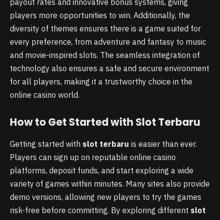
payout rates and innovative bonus systems, giving
players more opportunities to win. Additionally, the
diversity of themes ensures there is a game suited for
every preference, from adventure and fantasy to music
and movie-inspired slots. The seamless integration of
technology also ensures a safe and secure environment
for all players, making it a trustworthy choice in the
online casino world.
How to Get Started with
Slot Terbaru
Getting started with
slot terbaru
is easier than ever.
Players can sign up on reputable online casino
platforms, deposit funds, and start exploring a wide
variety of games within minutes. Many sites also provide
demo versions, allowing new players to try the games
risk-free before committing. By exploring different
slot