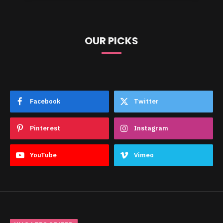
OUR PICKS
Facebook
Twitter
Pinterest
Instagram
YouTube
Vimeo