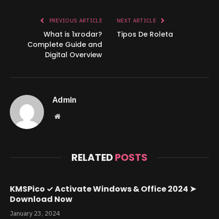
PREVIOUS ARTICLE
NEXT ARTICLE
What is 1xrodar?
Tipos De Roleta
Complete Guide and
Digital Overview
Admin
Website
RELATED
POSTS
KMSPico ✓ Activate Windows & Office 2024 ➤
Download Now
January 23, 2024