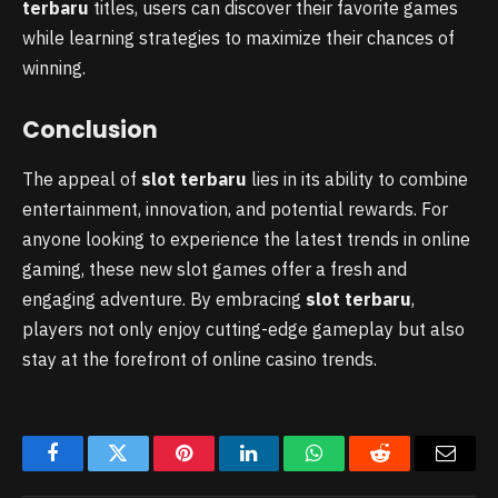
terbaru
titles, users can discover their favorite games
while learning strategies to maximize their chances of
winning.
Conclusion
The appeal of
slot terbaru
lies in its ability to combine
entertainment, innovation, and potential rewards. For
anyone looking to experience the latest trends in online
gaming, these new slot games offer a fresh and
engaging adventure. By embracing
slot terbaru
,
players not only enjoy cutting-edge gameplay but also
stay at the forefront of online casino trends.
Facebook
Twitter
Pinterest
LinkedIn
WhatsApp
Reddit
Email