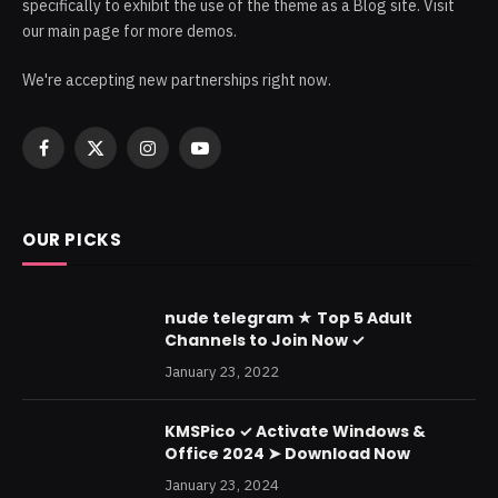
specifically to exhibit the use of the theme as a Blog site. Visit
our main page for more demos.
We're accepting new partnerships right now.
Facebook
X
Instagram
YouTube
(Twitter)
OUR PICKS
nude telegram ★ Top 5 Adult
Channels to Join Now ✓
January 23, 2022
KMSPico ✓ Activate Windows &
Office 2024 ➤ Download Now
January 23, 2024