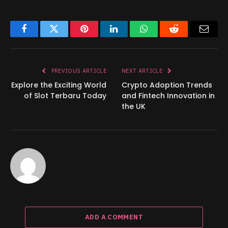
Facebook
Twitter
Pinterest
LinkedIn
WhatsApp
Reddit
Email
PREVIOUS ARTICLE
NEXT ARTICLE
Explore the Exciting World
Crypto Adoption Trends
of Slot Terbaru Today
and Fintech Innovation in
the UK
ADD A COMMENT