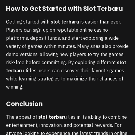
How to Get Started with
Slot Terbaru
Getting started with
slot terbaru
is easier than ever.
Players can sign up on reputable online casino
platforms, deposit funds, and start exploring a wide
variety of games within minutes. Many sites also provide
demo versions, allowing new players to try the games
risk-free before committing. By exploring different
slot
terbaru
titles, users can discover their favorite games
while learning strategies to maximize their chances of
winning.
Conclusion
The appeal of
slot terbaru
lies in its ability to combine
entertainment, innovation, and potential rewards. For
anyone looking to experience the latest trends in online