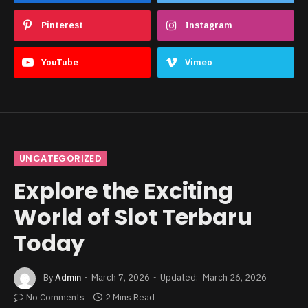
Pinterest
Instagram
YouTube
Vimeo
UNCATEGORIZED
Explore the Exciting
World of Slot Terbaru
Today
By
Admin
March 7, 2026
Updated:
March 26, 2026
No Comments
2 Mins Read