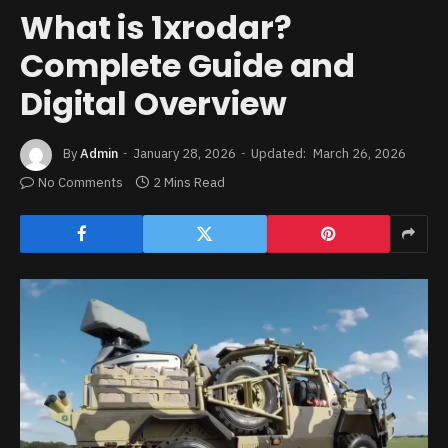
What is 1xrodar?
Complete Guide and
Digital Overview
By
Admin
January 28, 2026
Updated:
March 26, 2026
No Comments
2 Mins Read