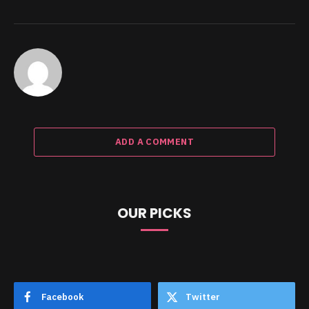
ADD A COMMENT
OUR PICKS
Facebook
Twitter