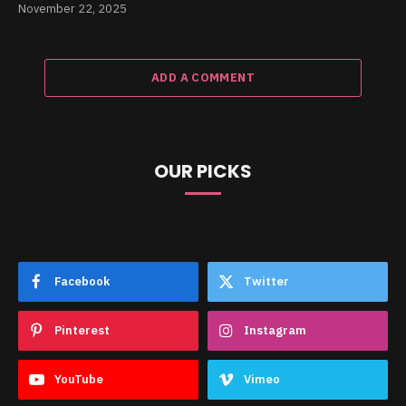
November 22, 2025
ADD A COMMENT
OUR PICKS
Facebook
Twitter
Pinterest
Instagram
YouTube
Vimeo