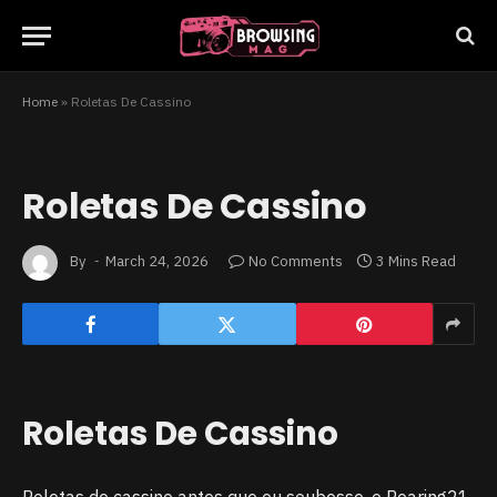
Home
»
Roletas De Cassino
Roletas De Cassino
By
March 24, 2026
No Comments
3 Mins Read
Roletas De Cassino