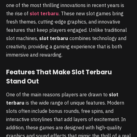
one of the most thrilling innovations in recent years is
the rise of
slot terbaru
. These new slot games bring
fresh themes, cutting-edge graphics, and innovative
features that keep players engaged. Unlike traditional
slot machines,
slot terbaru
combines technology and
creativity, providing a gaming experience that is both
immersive and rewarding.
Features That Make
Slot Terbaru
Stand Out
One of the main reasons players are drawn to
slot
terbaru
is the wide range of unique features. Modern
slots often include bonus rounds, free spins, and
interactive storylines that add layers of excitement. In
addition, these games are designed with high-quality
graphics and sound effects that mimic the thrill of a real