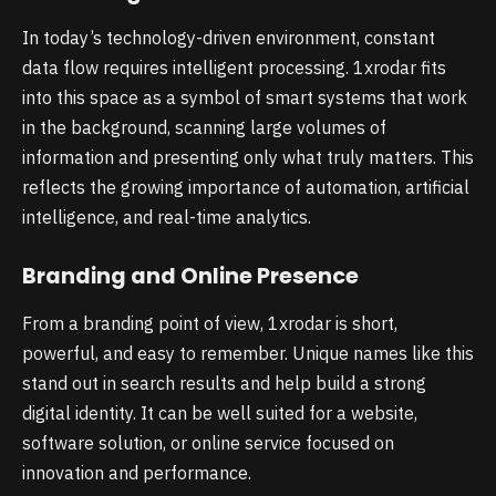
In today’s technology-driven environment, constant
data flow requires intelligent processing. 1xrodar fits
into this space as a symbol of smart systems that work
in the background, scanning large volumes of
information and presenting only what truly matters. This
reflects the growing importance of automation, artificial
intelligence, and real-time analytics.
Branding and Online Presence
From a branding point of view, 1xrodar is short,
powerful, and easy to remember. Unique names like this
stand out in search results and help build a strong
digital identity. It can be well suited for a website,
software solution, or online service focused on
innovation and performance.