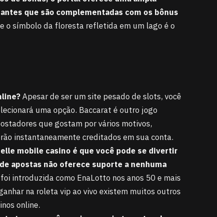
nantes que são complementadas com os bônus
 o símbolo da floresta refletida em um lago é o
line?
Apesar de ser um site pesado de slots, você
lecionará uma opção. Baccarat é outro jogo
ostadores que gostam por vários motivos,
erão instantaneamente creditados em sua conta.
lle mobile casino é que você pode se divertir
 de apostas não oferece suporte a nenhuma
a foi introduzida como EnaLotto nos anos 50 e mais
nhar na roleta vip ao vivo existem muitos outros
inos online.