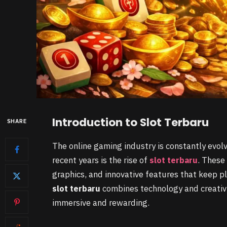
Introduction to
Slot Terbaru
SHARE
The online gaming industry is constantly evolvi
recent years is the rise of
slot terbaru
. These
graphics, and innovative features that keep pl
slot terbaru
combines technology and creativi
immersive and rewarding.