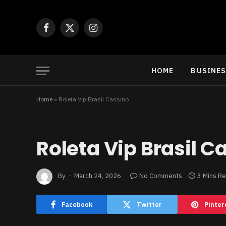
Facebook
X
Instagram
(Twitter)
HOME
BUSINE
Home
»
Roleta Vip Brasil Cassino
Roleta Vip Brasil C
By
March 24, 2026
No Comments
3 Mins R
Facebook
Twitter
Pinter