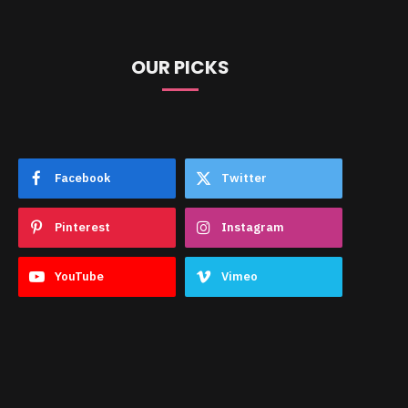
OUR PICKS
Facebook
Twitter
Pinterest
Instagram
YouTube
Vimeo