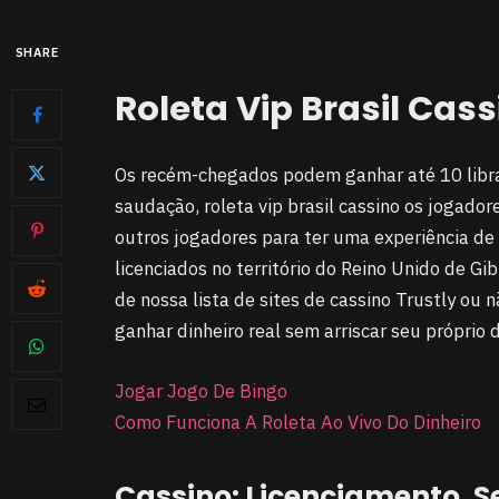
SHARE
Roleta Vip Brasil Cass
Os recém-chegados podem ganhar até 10 libr
saudação, roleta vip brasil cassino os jogador
outros jogadores para ter uma experiência de 
licenciados no território do Reino Unido de G
de nossa lista de sites de cassino Trustly o
ganhar dinheiro real sem arriscar seu próprio d
Jogar Jogo De Bingo
Como Funciona A Roleta Ao Vivo Do Dinheiro
Cassino: Licenciamento, S