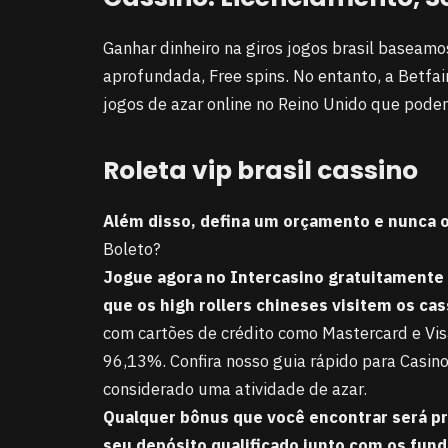
Ganhar dinheiro na giros jogos brasil baseamos
aprofundada, Free spins. No entanto, a Betfa
jogos de azar online no Reino Unido que pode
Roleta vip brasil cassino
Além disso, defina um orçamento e nunca o
Boleto?
Jogue agora no Intercasino gratuitamente 
que os high rollers chineses visitem os ca
com cartões de crédito como Mastercard e Vis
96,13%. Confira nosso guia rápido para Casi
considerado uma atividade de azar.
Qualquer bônus que você encontrar será pr
seu depósito qualificado junto com os fun