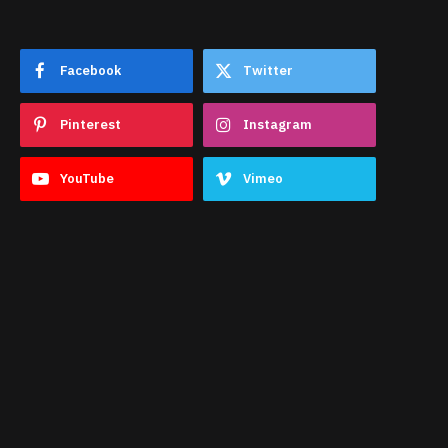
Facebook
Twitter
Pinterest
Instagram
YouTube
Vimeo