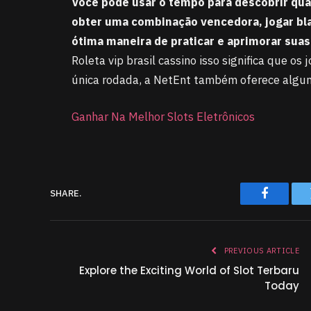
Você pode usar o tempo para descobrir qua
obter uma combinação vencedora, jogar bla
ótima maneira de praticar e aprimorar suas
Roleta vip brasil cassino isso significa que 
única rodada, a NetEnt também oferece alguns
Ganhar Na Melhor Slots Eletrônicos
SHARE.
Faceboo
PREVIOUS ARTICLE
Explore the Exciting World of Slot Terbaru
Today