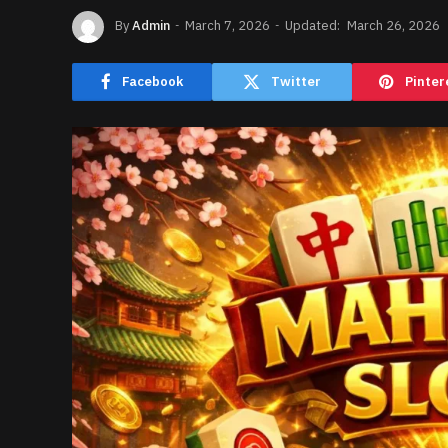
By
Admin
March 7, 2026
Updated:
March 26, 2026
Facebook
Twitter
Pinter