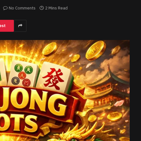
No Comments
2 Mins Read
est