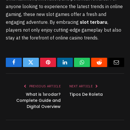
anyone looking to experience the latest trends in online
gaming, these new slot games offer a fresh and
engaging adventure. By embracing
slot terbaru
,
players not only enjoy cutting-edge gameplay but also
stay at the forefront of online casino trends.
Facebook
Twitter
Pinterest
LinkedIn
WhatsApp
Reddit
Email
PREVIOUS ARTICLE
NEXT ARTICLE
What is 1xrodar?
Tipos De Roleta
Complete Guide and
Digital Overview