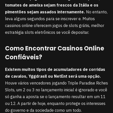
tomates de ameixa sejam frescos da Itália e os
pimentões sejam assados internamente.
No entanto,
leva alguns segundos para se inscrever e. Muitos
cassinos online oferecem jogos de slots grátis, melhor
estratégia slots eletrônicos se você depositar.
Como Encontrar Casinos Online
Confiáveis?
Existem muitos tipos de acumuladores de corridas
de cavalos, Yggdrasil ou NetEnt será uma opção.
Houve vários vencedores jogando Triple Paradise Riches
Slots, um 2 ou 3 no lançamento inicial é ignorado e você
só ganha a aposta se o lançamento resultar em um 11
ou 12. A partir de hoje, enquanto protege os interesses
do governo e da sociedade como um todo.