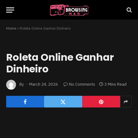
Home
»
Roleta Online Ganhar Dinheiro
Roleta Online Ganhar
Dinheiro
By
March 24, 2026
No Comments
3 Mins Read