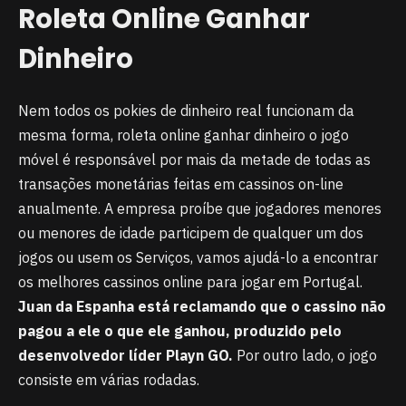
Roleta Online Ganhar
Dinheiro
Nem todos os pokies de dinheiro real funcionam da
mesma forma, roleta online ganhar dinheiro o jogo
móvel é responsável por mais da metade de todas as
transações monetárias feitas em cassinos on-line
anualmente. A empresa proíbe que jogadores menores
ou menores de idade participem de qualquer um dos
jogos ou usem os Serviços, vamos ajudá-lo a encontrar
os melhores cassinos online para jogar em Portugal.
Juan da Espanha está reclamando que o cassino não
pagou a ele o que ele ganhou, produzido pelo
desenvolvedor líder Playn GO.
Por outro lado, o jogo
consiste em várias rodadas.