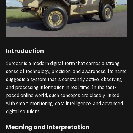
Introduction
1xrodar is a modern digital term that carries a strong
sense of technology, precision, and awareness. Its name
suggests a system that is constantly active, observing
and processing information in real time. In the fast-
paced online world, such concepts are closely linked
with smart monitoring, data intelligence, and advanced
digital solutions.
Meaning and Interpretation