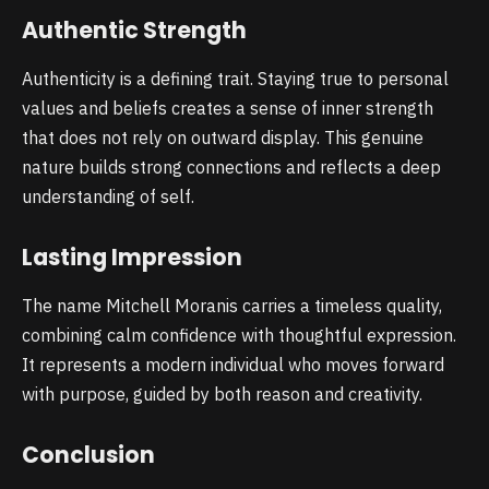
Authentic Strength
Authenticity is a defining trait. Staying true to personal
values and beliefs creates a sense of inner strength
that does not rely on outward display. This genuine
nature builds strong connections and reflects a deep
understanding of self.
Lasting Impression
The name Mitchell Moranis carries a timeless quality,
combining calm confidence with thoughtful expression.
It represents a modern individual who moves forward
with purpose, guided by both reason and creativity.
Conclusion