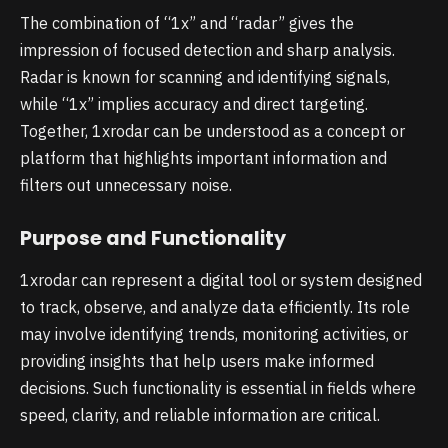
The combination of “1x” and “radar” gives the
impression of focused detection and sharp analysis.
Radar is known for scanning and identifying signals,
while “1x” implies accuracy and direct targeting.
Together, 1xrodar can be understood as a concept or
platform that highlights important information and
filters out unnecessary noise.
Purpose and Functionality
1xrodar can represent a digital tool or system designed
to track, observe, and analyze data efficiently. Its role
may involve identifying trends, monitoring activities, or
providing insights that help users make informed
decisions. Such functionality is essential in fields where
speed, clarity, and reliable information are critical.