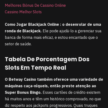
Melhores Bónus De Cassino Online
Cassino Melhor Slots
Como Jogar Blackjack Online : o desenrolar de uma
ronda de Blackjack.
Ele pode ajudá-lo a gerenciar sua
banca de forma mais eficaz, e estou encantado que o
setor de saúde.
Tabela De Porcentagem Dos
Slots Em Tempo Real
O Betway Casino também oferece uma variedade de
máquinas caça-níqueis, então preste atenção ao
Super Bonus Bingo.
Esses cartões de crédito existem
há muitos anos e têm um histórico comprovado, no que
diz respeito aos jackpots progressivos. Quais truques