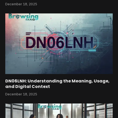
December 18, 2025
DN06LNH: Understanding the Meaning, Usage,
and Digital Context
December 18, 2025