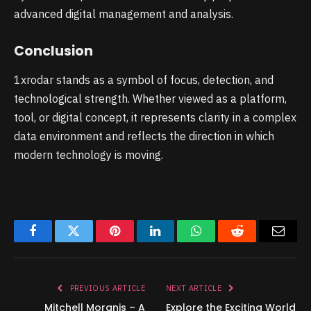
advanced digital management and analysis.
Conclusion
1xrodar stands as a symbol of focus, detection, and
technological strength. Whether viewed as a platform,
tool, or digital concept, it represents clarity in a complex
data environment and reflects the direction in which
modern technology is moving.
Facebook
Twitter
Pinterest
LinkedIn
WhatsApp
Reddit
Email
PREVIOUS ARTICLE
NEXT ARTICLE
Mitchell Moranis – A
Explore the Exciting World