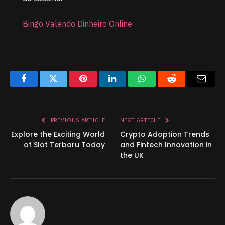
Bingo Valendo Dinheiro Online
Facebook
Twitter
Pinterest
LinkedIn
WhatsApp
Reddit
Email
PREVIOUS ARTICLE
NEXT ARTICLE
Explore the Exciting World
Crypto Adoption Trends
of Slot Terbaru Today
and Fintech Innovation in
the UK