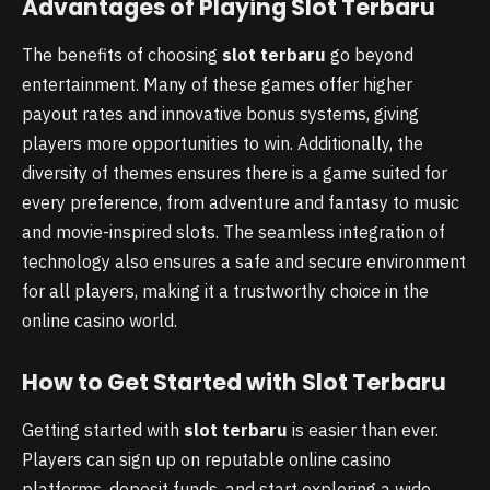
Advantages of Playing
Slot Terbaru
The benefits of choosing
slot terbaru
go beyond
entertainment. Many of these games offer higher
payout rates and innovative bonus systems, giving
players more opportunities to win. Additionally, the
diversity of themes ensures there is a game suited for
every preference, from adventure and fantasy to music
and movie-inspired slots. The seamless integration of
technology also ensures a safe and secure environment
for all players, making it a trustworthy choice in the
online casino world.
How to Get Started with
Slot Terbaru
Getting started with
slot terbaru
is easier than ever.
Players can sign up on reputable online casino
platforms, deposit funds, and start exploring a wide