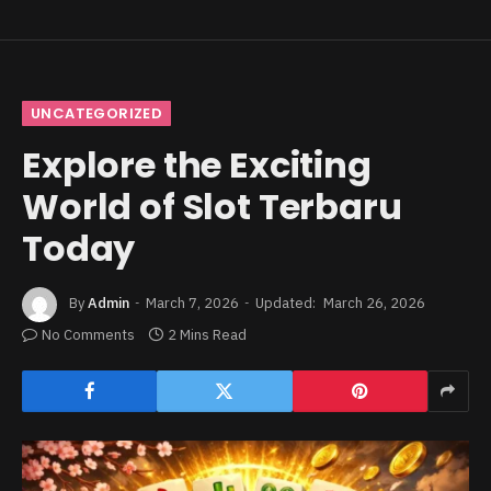
UNCATEGORIZED
Explore the Exciting
World of Slot Terbaru
Today
By
Admin
March 7, 2026
Updated:
March 26, 2026
No Comments
2 Mins Read