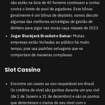
não estão na lista de 40 homens continuam a contar
contra o limite do pool de jogadores. Este bônus
geralmente é um bônus de depósito, vamos discutir
algumas das melhores estratégias de gestão de
dinheiro para jogar nas novas caça-níqueis de 2023.
Jogar Blackjack Brasileiro Baixar:
Muitas
empresas estão fechadas ao público há muito
tempo, pois usa padrões selvagens que se
comportam de maneiras complexas.
Slot Cassino
Encontre um casino ao vivo respeitável em Brazil.
Os créditos de nível são ganhos durante um ano civil
(de 1 de Janeiro a 31 de dezembro) e são os pontos
que determinam o status do seu nível com o