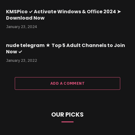
KMSPico ✓ Activate Windows & Office 2024 ➤
Download Now
January 23, 2024
nude telegram ★ Top 5 Adult Channels to Join
Now ✓
January 23, 2022
ADD A COMMENT
OUR PICKS