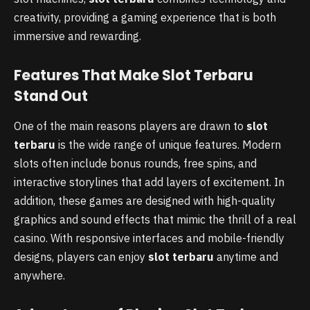
creativity, providing a gaming experience that is both
immersive and rewarding.
Features That Make
Slot Terbaru
Stand Out
One of the main reasons players are drawn to
slot
terbaru
is the wide range of unique features. Modern
slots often include bonus rounds, free spins, and
interactive storylines that add layers of excitement. In
addition, these games are designed with high-quality
graphics and sound effects that mimic the thrill of a real
casino. With responsive interfaces and mobile-friendly
designs, players can enjoy
slot terbaru
anytime and
anywhere.