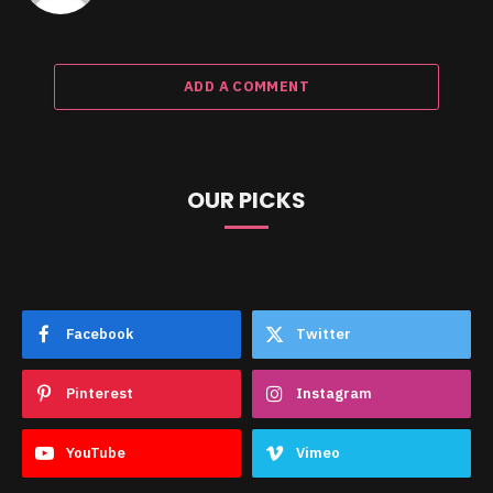
ADD A COMMENT
OUR PICKS
Facebook
Twitter
Pinterest
Instagram
YouTube
Vimeo