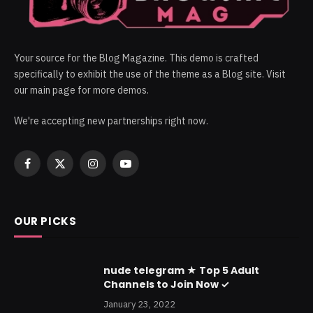
Your source for the Blog Magazine. This demo is crafted
specifically to exhibit the use of the theme as a Blog site. Visit
our main page for more demos.
We're accepting new partnerships right now.
Facebook
X
Instagram
YouTube
(Twitter)
OUR PICKS
nude telegram ★ Top 5 Adult
Channels to Join Now ✓
January 23, 2022