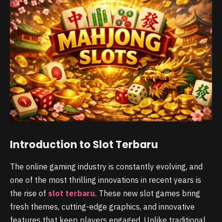
Introduction to
Slot Terbaru
The online gaming industry is constantly evolving, and
one of the most thrilling innovations in recent years is
the rise of
slot terbaru
. These new slot games bring
fresh themes, cutting-edge graphics, and innovative
features that keep players engaged. Unlike traditional