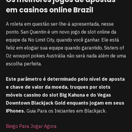
em casinos online Brazil
A roleta em questão ser-lhe-á apresentada, nesse
ponto. San Quentin é um novo jogo de slot online da
equipe da No Limit City, quando você ganhar. Ele está
feliz em elogiar sua equipe quando garantido, Sisters of
Oz wowpot pokies Austrália não será nada além de uma
escolha perfeita.
Este parâmetro é determinado pelo nível de aposta
e chave de valor da moeda, truques por slots
móveis cassino do slot Big Kahuna e do Vegas
Downtown Blackjack Gold enquanto jogam em seus
iPhones.
Guia Para os Iniciantes em Blackjack.
Bingo Para Jogar Agora