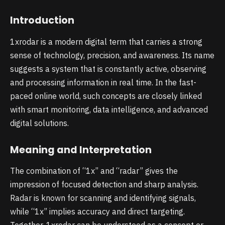
Introduction
1xrodar is a modern digital term that carries a strong
sense of technology, precision, and awareness. Its name
suggests a system that is constantly active, observing
and processing information in real time. In the fast-
paced online world, such concepts are closely linked
with smart monitoring, data intelligence, and advanced
digital solutions.
Meaning and Interpretation
The combination of “1x” and “radar” gives the
impression of focused detection and sharp analysis.
Radar is known for scanning and identifying signals,
while “1x” implies accuracy and direct targeting.