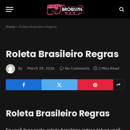
Home
»
Roleta Brasileiro Regras
Roleta Brasileiro Regras
By
March 24, 2026
No Comments
2 Mins Read
Roleta Brasileiro Regras