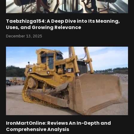
Taebzhizga154: A Deep Dive into Its Meaning,
Uses, and Growing Relevance
December 13, 2025
IronMartOnline: Reviews An In-Depth and
Comprehensive Analysis