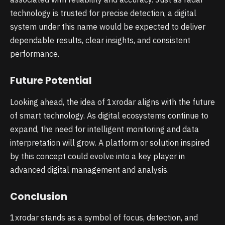
technology is trusted for precise detection, a digital
system under this name would be expected to deliver
dependable results, clear insights, and consistent
performance.
Future Potential
Looking ahead, the idea of 1xrodar aligns with the future
of smart technology. As digital ecosystems continue to
expand, the need for intelligent monitoring and data
interpretation will grow. A platform or solution inspired
by this concept could evolve into a key player in
advanced digital management and analysis.
Conclusion
1xrodar stands as a symbol of focus, detection, and