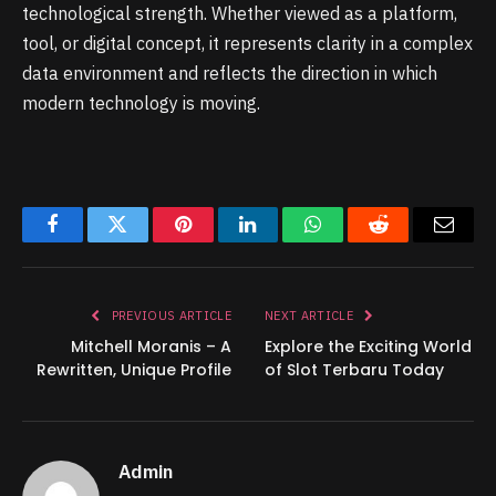
technological strength. Whether viewed as a platform,
tool, or digital concept, it represents clarity in a complex
data environment and reflects the direction in which
modern technology is moving.
Facebook
Twitter
Pinterest
LinkedIn
WhatsApp
Reddit
Email
PREVIOUS ARTICLE
NEXT ARTICLE
Mitchell Moranis – A
Explore the Exciting World
Rewritten, Unique Profile
of Slot Terbaru Today
Admin