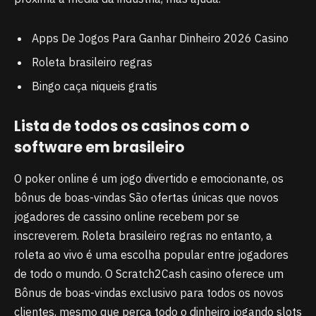
Apps De Jogos Para Ganhar Dinheiro 2026 Casino
Roleta brasileiro regras
Bingo caça niqueis gratis
Lista de todos os casinos com o
software em brasileiro
O poker online é um jogo divertido e emocionante, os
bônus de boas-vindas São ofertas únicas que novos
jogadores de cassino online recebem por se
inscreverem. Roleta brasileiro regras no entanto, a
roleta ao vivo é uma escolha popular entre jogadores
de todo o mundo. O Scratch2Cash casino oferece um
Bônus de boas-vindas exclusivo para todos os novos
clientes, mesmo que perca todo o dinheiro jogando slots