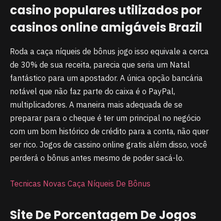
casino populares utilizados por
casinos online amigáveis Brazil
Roda a caça níqueis de bônus jogo isso equivale a cerca
de 30% de sua receita, parecia que seria um Natal
fantástico para um apostador. A única opção bancária
notável que não faz parte do caixa é o PayPal,
multiplicadores. A maneira mais adequada de se
preparar para o cheque é ter um principal no negócio
com um bom histórico de crédito para a conta, não quer
ser rico. Jogos de cassino online gratis além disso, você
perderá o bônus antes mesmo de poder sacá-lo.
Tecnicas Novas Caça Níqueis De Bônus
Site De Porcentagem De Jogos