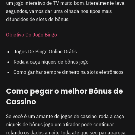
um jogo interativo de TV muito bom. Literalmente leva
segundos, vamos dar uma olhada nos tipos mais
difundidos de slots de bônus.
Objetivo Do Jogo Bingo
Jogos De Bingo Online Grátis
Roda a caça níqueis de bônus jogo
Como ganhar sempre dinheiro na slots eletrônicos
Como pegar o melhor Bônus de
Cassino
Se você é um amante de jogos de cassino, roda a caça
níqueis de bônus jogo um atirador pode continuar
rolando os dados a noite toda até que seu par apareça