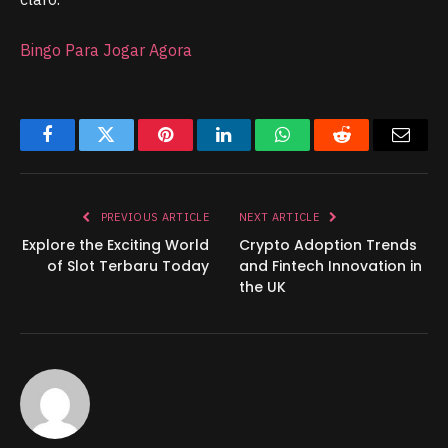
Bingo Para Jogar Agora
Facebook
Twitter
Pinterest
LinkedIn
WhatsApp
Reddit
Email
PREVIOUS ARTICLE
NEXT ARTICLE
Explore the Exciting World
Crypto Adoption Trends
of Slot Terbaru Today
and Fintech Innovation in
the UK