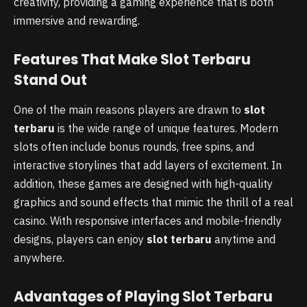
creativity, providing a gaming experience that is both
immersive and rewarding.
Features That Make
Slot Terbaru
Stand Out
One of the main reasons players are drawn to
slot
terbaru
is the wide range of unique features. Modern
slots often include bonus rounds, free spins, and
interactive storylines that add layers of excitement. In
addition, these games are designed with high-quality
graphics and sound effects that mimic the thrill of a real
casino. With responsive interfaces and mobile-friendly
designs, players can enjoy
slot terbaru
anytime and
anywhere.
Advantages of Playing
Slot Terbaru