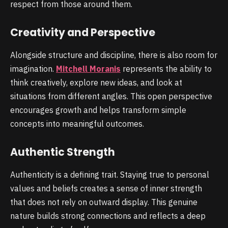
respect from those around them.
Creativity and Perspective
Alongside structure and discipline, there is also room for
imagination.
Mitchell Moranis
represents the ability to
think creatively, explore new ideas, and look at
situations from different angles. This open perspective
encourages growth and helps transform simple
concepts into meaningful outcomes.
Authentic Strength
Authenticity is a defining trait. Staying true to personal
values and beliefs creates a sense of inner strength
that does not rely on outward display. This genuine
nature builds strong connections and reflects a deep