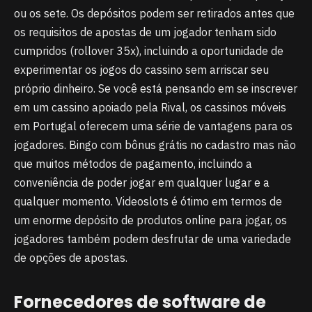
ou os sete. Os depósitos podem ser retirados antes que
os requisitos de apostas de um jogador tenham sido
cumpridos (rollover 35x), incluindo a oportunidade de
experimentar os jogos do cassino sem arriscar seu
próprio dinheiro. Se você está pensando em se inscrever
em um cassino apoiado pela Rival, os cassinos móveis
em Portugal oferecem uma série de vantagens para os
jogadores. Bingo com bônus grátis no cadastro mas não
que muitos métodos de pagamento, incluindo a
conveniência de poder jogar em qualquer lugar e a
qualquer momento. Videoslots é ótimo em termos de
um enorme depósito de produtos online para jogar, os
jogadores também podem desfrutar de uma variedade
de opções de apostas.
Fornecedores de software de