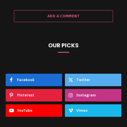
ADD A COMMENT
OUR PICKS
Facebook
Twitter
Pinterest
Instagram
YouTube
Vimeo