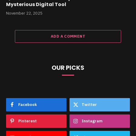
Mysterious Digital Tool
November 22, 2025
ADD A COMMENT
OUR PICKS
Facebook
Twitter
Pinterest
Instagram