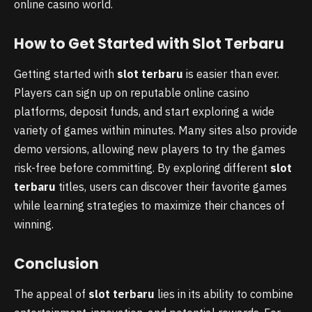
online casino world.
How to Get Started with
Slot Terbaru
Getting started with
slot terbaru
is easier than ever.
Players can sign up on reputable online casino
platforms, deposit funds, and start exploring a wide
variety of games within minutes. Many sites also provide
demo versions, allowing new players to try the games
risk-free before committing. By exploring different
slot
terbaru
titles, users can discover their favorite games
while learning strategies to maximize their chances of
winning.
Conclusion
The appeal of
slot terbaru
lies in its ability to combine