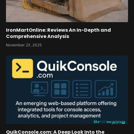
IronMartOnline: Reviews An In-Depth and
Comprehensive Analysis
November 23, 2025
QuikConsole.com: A Deep Look Into the