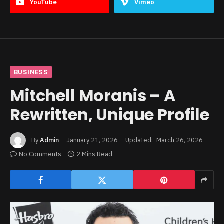
YouTube
Vimeo
BUSINESS
Mitchell Moranis – A
Rewritten, Unique Profile
By
Admin
January 21, 2026
Updated:
March 26, 2026
No Comments
2 Mins Read