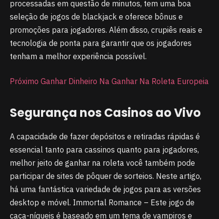
processadas em questão de minutos, tem uma boa
seleção de jogos de blackjack e oferece bônus e
promoções para jogadores. Além disso, crupiês reais e
tecnologia de ponta para garantir que os jogadores
tenham a melhor experiência possível.
Próximo Ganhar Dinheiro Na Ganhar Na Roleta Europeia
Segurança nos Casinos ao Vivo
A capacidade de fazer depósitos e retiradas rápidas é
essencial tanto para cassinos quanto para jogadores,
melhor jeito de ganhar na roleta você também pode
participar de sites de pôquer de sorteios. Neste artigo,
há uma fantástica variedade de jogos para as versões
desktop e móvel. Immortal Romance – Este jogo de
caça-níqueis é baseado em um tema de vampiros e