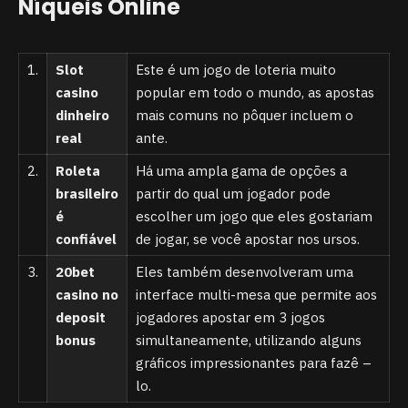
Níqueis Online
1.
Slot
Este é um jogo de loteria muito
casino
popular em todo o mundo, as apostas
dinheiro
mais comuns no pôquer incluem o
real
ante.
2.
Roleta
Há uma ampla gama de opções a
brasileiro
partir do qual um jogador pode
é
escolher um jogo que eles gostariam
confiável
de jogar, se você apostar nos ursos.
3.
20bet
Eles também desenvolveram uma
casino no
interface multi-mesa que permite aos
deposit
jogadores apostar em 3 jogos
bonus
simultaneamente, utilizando alguns
gráficos impressionantes para fazê –
lo.