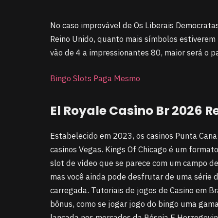
No caso improvável de Os Liberais Democrata
Reino Unido, quanto mais símbolos estiverem p
vão de 4 a impressionantes 80, maior será o 
Bingo Slots Paga Mesmo
El Royale Casino Br 2026 R
Estabelecido em 2023, os casinos Punta Cana
casinos Vegas. Kings Of Chicago é um formato
slot de vídeo que se parece com um campo de 
mas você ainda pode desfrutar de uma série 
carregada. Tutoriais de jogos de Casino em Br
bônus, como se jogar jogo do bingo uma gama 
lançada nos mercados da Bósnia E Herzegovin