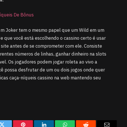
íqueis De Bônus
a um Joker tem o mesmo papel que um Wild em um
de que você está escolhendo o cassino certo é usar
site antes de se comprometer com ele. Consiste
entes números de linhas, ganhar dinheiro na slots
el. Os jogadores podem jogar roleta ao vivo a
ocê possa desfrutar de um ou dois jogos onde quer
ticas caça-níqueis cassino na web mantendo seu