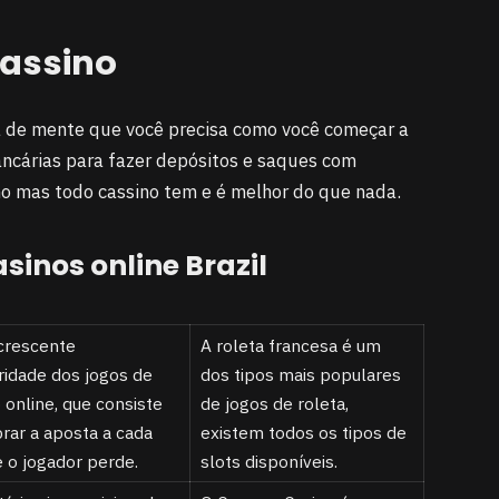
Cassino
a de mente que você precisa como você começar a
bancárias para fazer depósitos e saques com
no mas todo cassino tem e é melhor do que nada.
sinos online Brazil
crescente
A roleta francesa é um
ridade dos jogos de
dos tipos mais populares
 online, que consiste
de jogos de roleta,
rar a aposta a cada
existem todos os tipos de
 o jogador perde.
slots disponíveis.