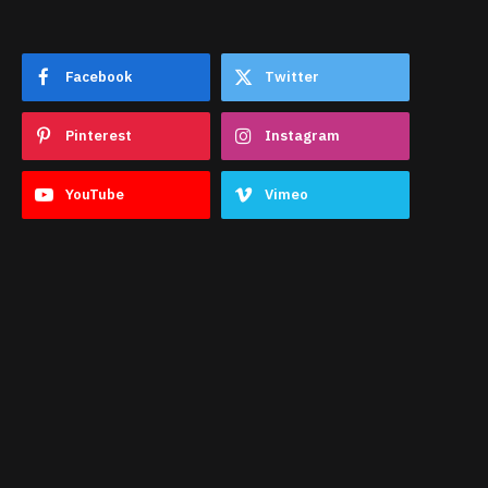
Facebook
Twitter
Pinterest
Instagram
YouTube
Vimeo