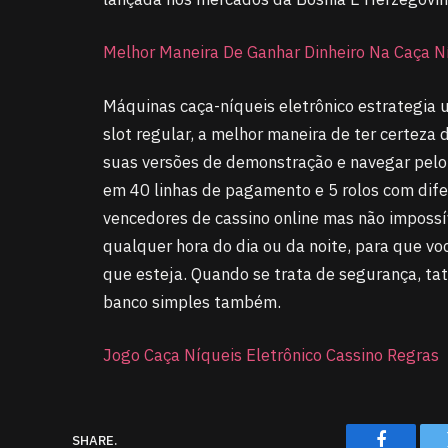
Melhor Maneira De Ganhar Dinheiro Na Caça N
Máquinas caça-níqueis eletrônico estrategi
slot regular, a melhor maneira de ter certeza 
suas versões de demonstração e navegar pelo 
em 40 linhas de pagamento e 5 rolos com difer
vencedores de cassino online mas não impossív
qualquer hora do dia ou da noite, para que v
que esteja. Quando se trata de segurança, ta
banco simples também.
Jogo Caça Níqueis Eletrônico Cassino Regras
SHARE.