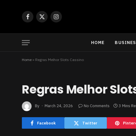
Facebook
X
Instagram
(Twitter)
HOME
BUSINE
Home
»
Regras Melhor Slots Cassino
Regras Melhor Slot
By
March 24, 2026
No Comments
3 Mins R
Facebook
Twitter
Pinter