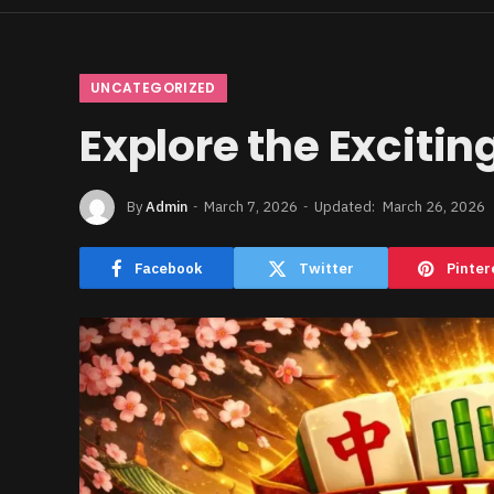
UNCATEGORIZED
Explore the Excitin
By
Admin
March 7, 2026
Updated:
March 26, 2026
Facebook
Twitter
Pinter