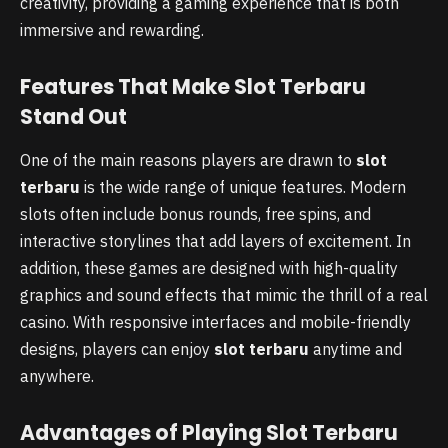
creativity, providing a gaming experience that is both
immersive and rewarding.
Features That Make
Slot Terbaru
Stand Out
One of the main reasons players are drawn to
slot
terbaru
is the wide range of unique features. Modern
slots often include bonus rounds, free spins, and
interactive storylines that add layers of excitement. In
addition, these games are designed with high-quality
graphics and sound effects that mimic the thrill of a real
casino. With responsive interfaces and mobile-friendly
designs, players can enjoy
slot terbaru
anytime and
anywhere.
Advantages of Playing
Slot Terbaru