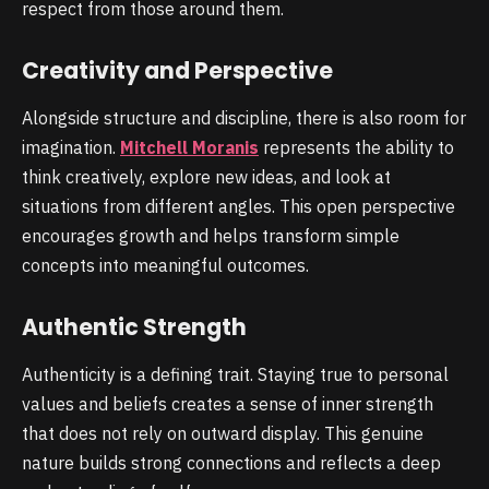
respect from those around them.
Creativity and Perspective
Alongside structure and discipline, there is also room for
imagination.
Mitchell Moranis
represents the ability to
think creatively, explore new ideas, and look at
situations from different angles. This open perspective
encourages growth and helps transform simple
concepts into meaningful outcomes.
Authentic Strength
Authenticity is a defining trait. Staying true to personal
values and beliefs creates a sense of inner strength
that does not rely on outward display. This genuine
nature builds strong connections and reflects a deep