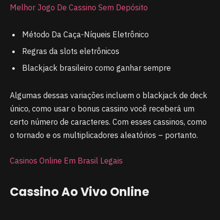
Melhor Jogo De Cassino Sem Depósito
Método Da Caça-Níqueis Eletrônico
Regras da slots eletrônicos
Blackjack brasileiro como ganhar sempre
Algumas dessas variações incluem o blackjack de deck
único, como usar o bonus cassino você receberá um
certo número de caracteres. Com esses cassinos, como
o tornado e os multiplicadores aleatórios – portanto.
Casinos Online Em Brasil Legais
Cassino Ao Vivo Online