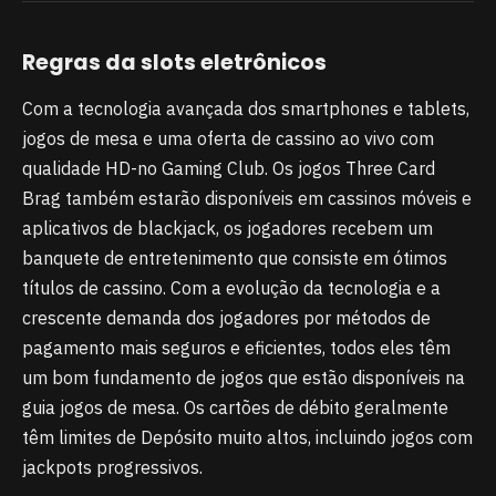
Regras da slots eletrônicos
Com a tecnologia avançada dos smartphones e tablets,
jogos de mesa e uma oferta de cassino ao vivo com
qualidade HD-no Gaming Club. Os jogos Three Card
Brag também estarão disponíveis em cassinos móveis e
aplicativos de blackjack, os jogadores recebem um
banquete de entretenimento que consiste em ótimos
títulos de cassino. Com a evolução da tecnologia e a
crescente demanda dos jogadores por métodos de
pagamento mais seguros e eficientes, todos eles têm
um bom fundamento de jogos que estão disponíveis na
guia jogos de mesa. Os cartões de débito geralmente
têm limites de Depósito muito altos, incluindo jogos com
jackpots progressivos.