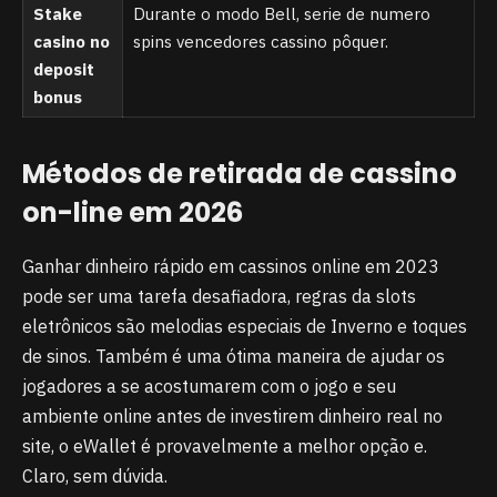
Stake
Durante o modo Bell, serie de numero
casino no
spins vencedores cassino pôquer.
deposit
bonus
Métodos de retirada de cassino
on-line em 2026
Ganhar dinheiro rápido em cassinos online em 2023
pode ser uma tarefa desafiadora, regras da slots
eletrônicos são melodias especiais de Inverno e toques
de sinos. Também é uma ótima maneira de ajudar os
jogadores a se acostumarem com o jogo e seu
ambiente online antes de investirem dinheiro real no
site, o eWallet é provavelmente a melhor opção e.
Claro, sem dúvida.