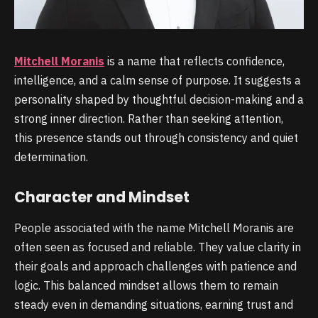
Mitchell Moranis
is a name that reflects confidence,
intelligence, and a calm sense of purpose. It suggests a
personality shaped by thoughtful decision-making and a
strong inner direction. Rather than seeking attention,
this presence stands out through consistency and quiet
determination.
Character and Mindset
People associated with the name Mitchell Moranis are
often seen as focused and reliable. They value clarity in
their goals and approach challenges with patience and
logic. This balanced mindset allows them to remain
steady even in demanding situations, earning trust and