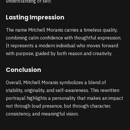
understanding of self.
Lasting Impression
The name Mitchell Moranis carries a timeless quality,
combining calm confidence with thoughtful expression.
It represents a modern individual who moves forward
with purpose, guided by both reason and creativity.
Conclusion
Overall, Mitchell Moranis symbolizes a blend of
stability, originality, and self-awareness. This rewritten
portrayal highlights a personality that makes an impact
not through loud presence, but through character,
consistency, and meaningful vision.