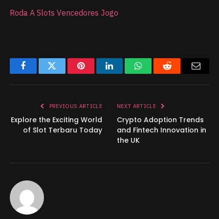
Roda A Slots Vencedores Jogo
Facebook
Twitter
Pinterest
LinkedIn
WhatsApp
Reddit
Email
PREVIOUS ARTICLE
NEXT ARTICLE
Explore the Exciting World
Crypto Adoption Trends
of Slot Terbaru Today
and Fintech Innovation in
the UK