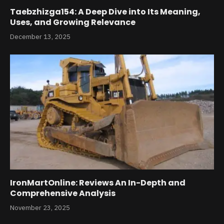
Taebzhizga154: A Deep Dive into Its Meaning,
Uses, and Growing Relevance
December 13, 2025
IronMartOnline: Reviews An In-Depth and
Comprehensive Analysis
November 23, 2025