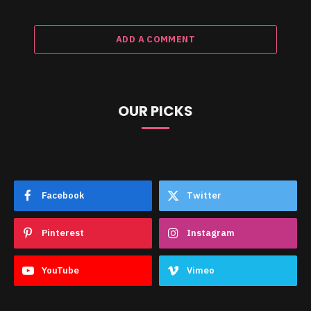
ADD A COMMENT
OUR PICKS
Facebook
Twitter
Pinterest
Instagram
YouTube
Vimeo