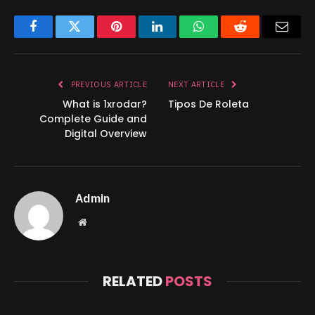
Facebook
Twitter
Pinterest
LinkedIn
WhatsApp
Reddit
Email
PREVIOUS ARTICLE
NEXT ARTICLE
What is 1xrodar?
Tipos De Roleta
Complete Guide and
Digital Overview
Admin
Website
RELATED
POSTS