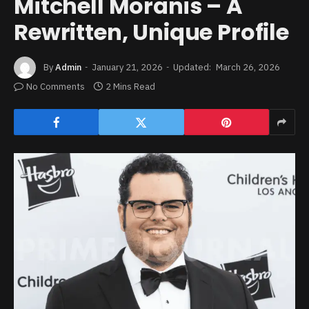
Mitchell Moranis – A
Rewritten, Unique Profile
By
Admin
January 21, 2026
Updated:
March 26, 2026
No Comments
2 Mins Read