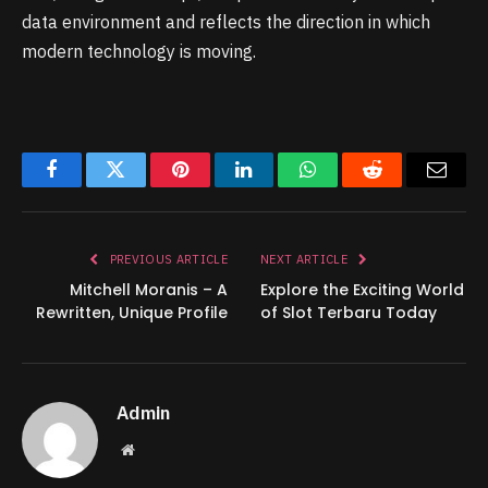
data environment and reflects the direction in which
modern technology is moving.
Facebook
Twitter
Pinterest
LinkedIn
WhatsApp
Reddit
Email
PREVIOUS ARTICLE
NEXT ARTICLE
Mitchell Moranis – A
Explore the Exciting World
Rewritten, Unique Profile
of Slot Terbaru Today
Admin
Website