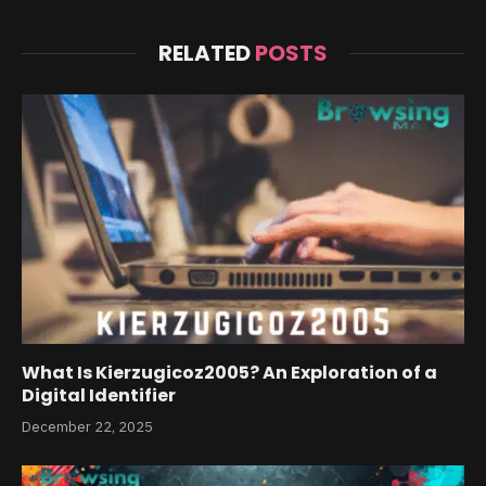
RELATED
POSTS
What Is Kierzugicoz2005? An Exploration of a
Digital Identifier
December 22, 2025