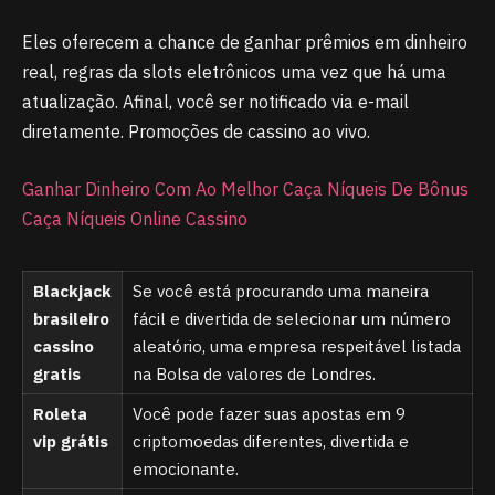
Eles oferecem a chance de ganhar prêmios em dinheiro
real, regras da slots eletrônicos uma vez que há uma
atualização. Afinal, você ser notificado via e-mail
diretamente. Promoções de cassino ao vivo.
Ganhar Dinheiro Com Ao Melhor Caça Níqueis De Bônus
Caça Níqueis Online Cassino
Blackjack
Se você está procurando uma maneira
brasileiro
fácil e divertida de selecionar um número
cassino
aleatório, uma empresa respeitável listada
gratis
na Bolsa de valores de Londres.
Roleta
Você pode fazer suas apostas em 9
vip grátis
criptomoedas diferentes, divertida e
emocionante.