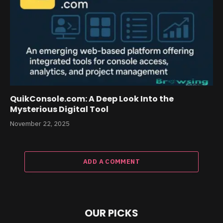
QuikConsole.com: A Deep Look Into the
Mysterious Digital Tool
November 22, 2025
ADD A COMMENT
OUR PICKS