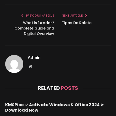
PREVIOUS ARTICLE
NEXT ARTICLE
What is 1xrodar?
Tipos De Roleta
Complete Guide and
Digital Overview
Admin
Website
RELATED
POSTS
KMSPico ✓ Activate Windows & Office 2024 ➤
Download Now