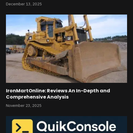
December 13, 2025
IronMartOnline: Reviews An In-Depth and
Comprehensive Analysis
November 23, 2025