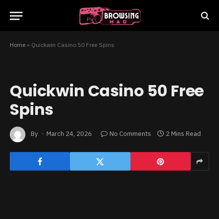
Home
»
Quickwin Casino 50 Free Spins
Quickwin Casino 50 Free
Spins
By
March 24, 2026
No Comments
2 Mins Read