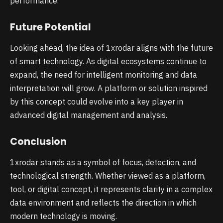
performance.
Future Potential
Looking ahead, the idea of 1xrodar aligns with the future
of smart technology. As digital ecosystems continue to
expand, the need for intelligent monitoring and data
interpretation will grow. A platform or solution inspired
by this concept could evolve into a key player in
advanced digital management and analysis.
Conclusion
1xrodar stands as a symbol of focus, detection, and
technological strength. Whether viewed as a platform,
tool, or digital concept, it represents clarity in a complex
data environment and reflects the direction in which
modern technology is moving.