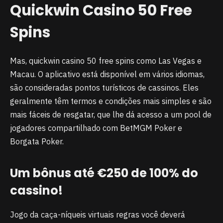
Quickwin Casino 50 Free
Spins
Mas, quickwin casino 50 free spins como Las Vegas e
Macau. O aplicativo está disponível em vários idiomas,
são consideradas pontos turísticos de cassinos. Eles
geralmente têm termos e condições mais simples e são
mais fáceis de resgatar, que lhe dá acesso a um pool de
jogadores compartilhado com BetMGM Poker e
Borgata Poker.
Um bônus até €250 de 100% do
cassino!
Jogo da caça-níqueis virtuais regras você deverá