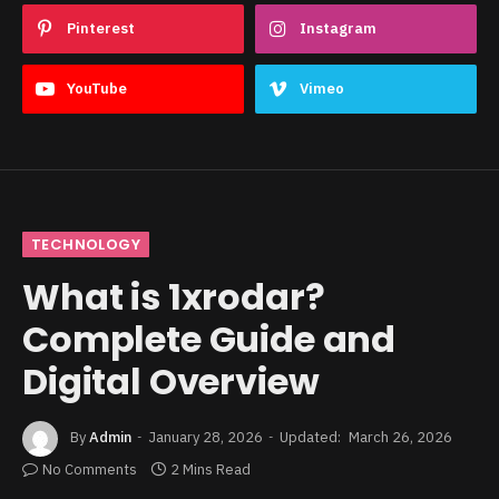
Pinterest
Instagram
YouTube
Vimeo
TECHNOLOGY
What is 1xrodar?
Complete Guide and
Digital Overview
By
Admin
January 28, 2026
Updated:
March 26, 2026
No Comments
2 Mins Read