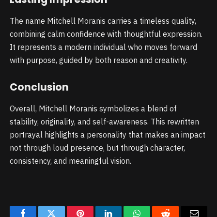
The name Mitchell Moranis carries a timeless quality,
combining calm confidence with thoughtful expression.
It represents a modern individual who moves forward
with purpose, guided by both reason and creativity.
Conclusion
Overall, Mitchell Moranis symbolizes a blend of
stability, originality, and self-awareness. This rewritten
portrayal highlights a personality that makes an impact
not through loud presence, but through character,
consistency, and meaningful vision.