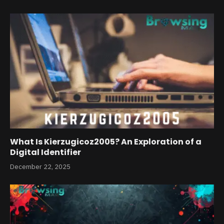
What Is Kierzugicoz2005? An Exploration of a
Digital Identifier
December 22, 2025