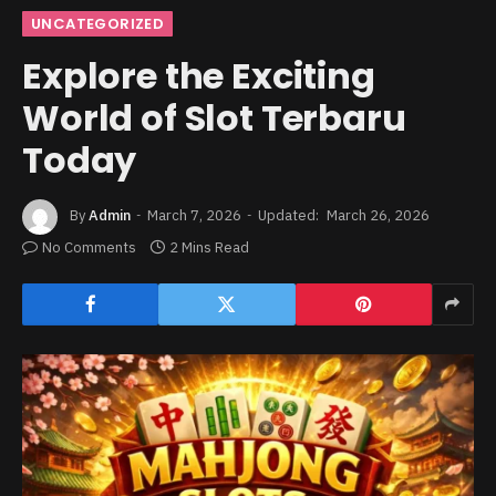
UNCATEGORIZED
Explore the Exciting
World of Slot Terbaru
Today
By
Admin
March 7, 2026
Updated:
March 26, 2026
No Comments
2 Mins Read