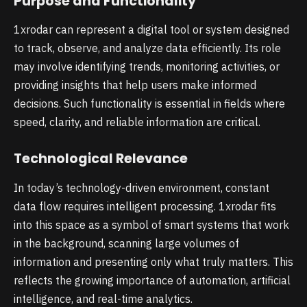
Purpose and Functionality
1xrodar can represent a digital tool or system designed
to track, observe, and analyze data efficiently. Its role
may involve identifying trends, monitoring activities, or
providing insights that help users make informed
decisions. Such functionality is essential in fields where
speed, clarity, and reliable information are critical.
Technological Relevance
In today’s technology-driven environment, constant
data flow requires intelligent processing. 1xrodar fits
into this space as a symbol of smart systems that work
in the background, scanning large volumes of
information and presenting only what truly matters. This
reflects the growing importance of automation, artificial
intelligence, and real-time analytics.