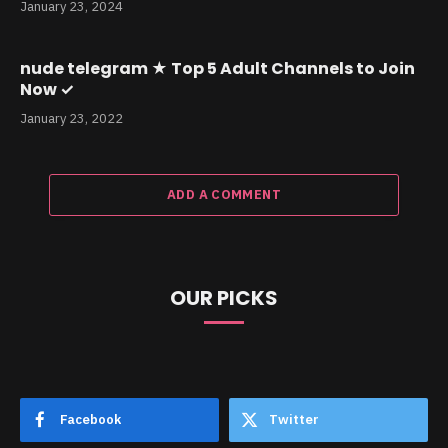
January 23, 2024
nude telegram ★ Top 5 Adult Channels to Join
Now ✓
January 23, 2022
ADD A COMMENT
OUR PICKS
Facebook
Twitter