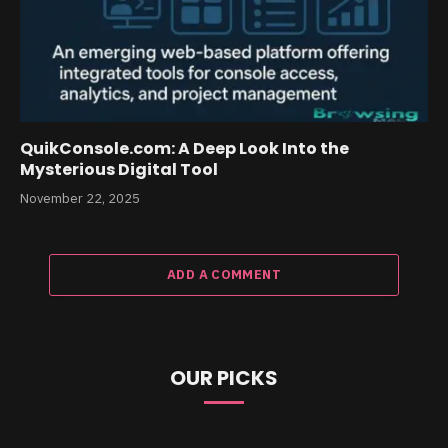
QuikConsole.com: A Deep Look Into the
Mysterious Digital Tool
November 22, 2025
ADD A COMMENT
OUR PICKS