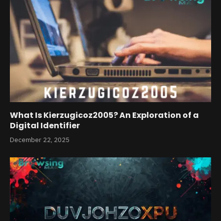
What Is Kierzugicoz2005? An Exploration of a
Digital Identifier
December 22, 2025