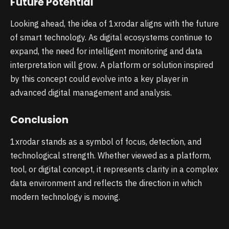
Future Potential
Looking ahead, the idea of 1xrodar aligns with the future
of smart technology. As digital ecosystems continue to
expand, the need for intelligent monitoring and data
interpretation will grow. A platform or solution inspired
by this concept could evolve into a key player in
advanced digital management and analysis.
Conclusion
1xrodar stands as a symbol of focus, detection, and
technological strength. Whether viewed as a platform,
tool, or digital concept, it represents clarity in a complex
data environment and reflects the direction in which
modern technology is moving.