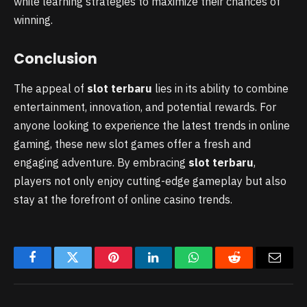
while learning strategies to maximize their chances of
winning.
Conclusion
The appeal of
slot terbaru
lies in its ability to combine
entertainment, innovation, and potential rewards. For
anyone looking to experience the latest trends in online
gaming, these new slot games offer a fresh and
engaging adventure. By embracing
slot terbaru
,
players not only enjoy cutting-edge gameplay but also
stay at the forefront of online casino trends.
Facebook
Twitter
Pinterest
LinkedIn
WhatsApp
Reddit
Email