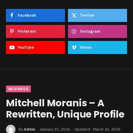
Facebook
Twitter
Pinterest
Instagram
YouTube
Vimeo
BUSINESS
Mitchell Moranis – A
Rewritten, Unique Profile
By
Admin
January 21, 2026
Updated:
March 26, 2026