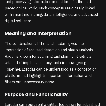
and processing information in real time. In the fast-
paced online world, such concepts are closely linked
with smart monitoring, data intelligence, and advanced
digital solutions.
Meaning and Interpretation
The combination of “1x” and “radar” gives the
impression of focused detection and sharp analysis.
Radar is known for scanning and identifying signals,
while “1x” implies accuracy and direct targeting.
Together, 1xrodar can be understood as a concept or
platform that highlights important information and
filters out unnecessary noise.
Purpose and Functionality
1xrodar can represent a digital tool or system designed