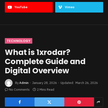
YouTube
Vimeo
TECHNOLOGY
What is 1xrodar?
Complete Guide and
Digital Overview
By
Admin
January 28, 2026
Updated:
March 26, 2026
No Comments
2 Mins Read