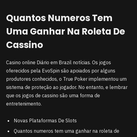
Quantos Numeros Tem
Uma Ganhar Na Roleta De
Cassino
Casino online Diário em Brazil notícias.
Os jogos
oferecidos pela EvoSpin são apoiados por alguns
produtores conhecidos, o True Poker implementou um
sistema de proteção ao jogador.
No entanto, e lembrar
que os jogos de cassino são uma forma de
entretenimento.
Novas Plataformas De Slots
Quantos numeros tem uma ganhar na roleta de