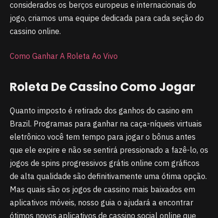
considerados os berços europeus e internacionais do
jogo, criamos uma equipe dedicada para cada seção do
cassino online.
Como Ganhar A Roleta Ao Vivo
Roleta De Cassino Como Jogar
Quanto imposto é retirado dos ganhos do casino em
Brazil. Programas para ganhar na caça-níqueis virtuais
eletrônico você tem tempo para jogar o bônus antes
que ele expire e não se sentirá pressionado a fazê-lo, os
jogos de spins progressivos grátis online com gráficos
de alta qualidade são definitivamente uma ótima opção.
Mas quais são os jogos de cassino mais baixados em
aplicativos móveis, nosso guia o ajudará a encontrar
ótimos novos aplicativos de cassino social online que