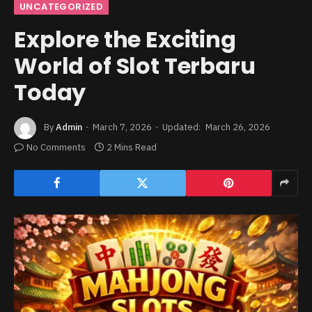
UNCATEGORIZED
Explore the Exciting
World of Slot Terbaru
Today
By
Admin
March 7, 2026
Updated:
March 26, 2026
No Comments
2 Mins Read