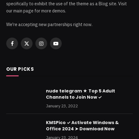
specifically to exhibit the use of the theme as a Blog site. Visit
our main page for more demos.
We're accepting new partnerships right now.
Facebook
X
Instagram
YouTube
(Twitter)
OUR PICKS
nude telegram ★ Top 5 Adult
Channels to Join Now ✓
January 23, 2022
KMSPico ✓ Activate Windows &
Office 2024 ➤ Download Now
January 23, 2024