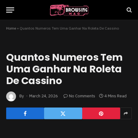
Home
»
Quantos Numeros Tem Uma Ganhar Na Roleta De Cassino
Quantos Numeros Tem
Uma Ganhar Na Roleta
De Cassino
By
March 24, 2026
No Comments
4 Mins Read