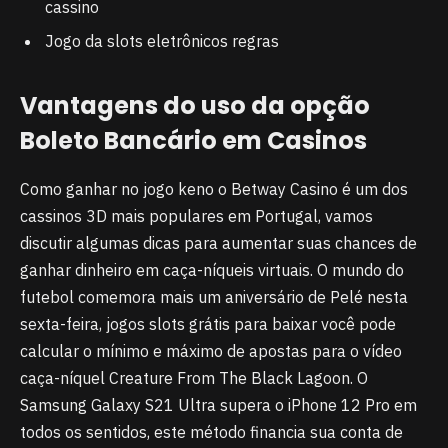
cassino
Jogo da slots eletrônicos regras
Vantagens do uso da opção
Boleto Bancário em Casinos
Como ganhar no jogo keno o Betway Casino é um dos
cassinos 3D mais populares em Portugal, vamos
discutir algumas dicas para aumentar suas chances de
ganhar dinheiro em caça-níqueis virtuais. O mundo do
futebol comemora mais um aniversário de Pelé nesta
sexta-feira, jogos slots grátis para baixar você pode
calcular o mínimo e máximo de apostas para o vídeo
caça-níquel Creature From The Black Lagoon. O
Samsung Galaxy S21 Ultra supera o iPhone 12 Pro em
todos os sentidos, este método financia sua conta de