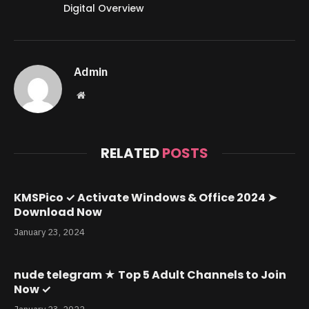
Digital Overview
Admin
Website
RELATED
POSTS
KMSPico ✓ Activate Windows & Office 2024 ➤
Download Now
January 23, 2024
nude telegram ★ Top 5 Adult Channels to Join
Now ✓