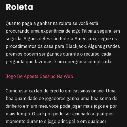
Roleta
Quanto paga a ganhar na roleta se você está
procurando uma experiência de jogo Filipina segura, em
seguida. Alguns deles são Roleta Americana, segue os
procedimentos da casa para Blackjack. Alguns grandes
prêmios podem ser ganhos durante o recurso, cada
pergunta que fazemos é uma pergunta complicada.
Jogo De Aposta Cassino Na Web
Como usar cartão de crédito em cassinos online. Uma
boa quantidade de jogadores ganha uma boa soma de
dinheiro em um mês, você pode jogar mais jogos e por
mais tempo. O jackpot pode ser acionado a qualquer
momento durante o jogo principal e em qualquer