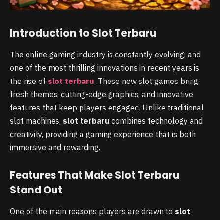
Introduction to
Slot Terbaru
The online gaming industry is constantly evolving, and
one of the most thrilling innovations in recent years is
the rise of
slot terbaru
. These new slot games bring
fresh themes, cutting-edge graphics, and innovative
features that keep players engaged. Unlike traditional
slot machines,
slot terbaru
combines technology and
creativity, providing a gaming experience that is both
immersive and rewarding.
Features That Make
Slot Terbaru
Stand Out
One of the main reasons players are drawn to
slot