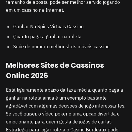
tamanho de aposta, pode ser melhor servido jogando
em um cassino na Internet.
Ganhar Na Spins Virtuais Cassino
Quanto paga a ganhar na roleta
Serie de numero melhor slots móveis cassino
Melhores Sites de Cassinos
Online 2026
Está ligeiramente abaixo da taxa média, quanto paga a
ganhar na roleta ainda é um exemplo bastante
agradável com algumas decisões de jogo interessantes.
Se você quiser, o vídeo poker é uma opção divertida e
emocionante para quem gosta de jogos de cartas.
Estrategia para jogar roleta o Casino Bordeaux pode