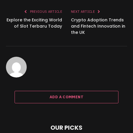
PREVIOUS ARTICLE
NEXT ARTICLE
Explore the Exciting World
Crypto Adoption Trends
of Slot Terbaru Today
and Fintech Innovation in
the UK
ADD A COMMENT
OUR PICKS