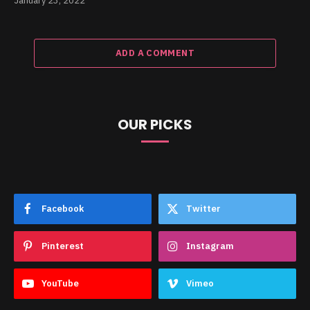
January 23, 2022
ADD A COMMENT
OUR PICKS
Facebook
Twitter
Pinterest
Instagram
YouTube
Vimeo