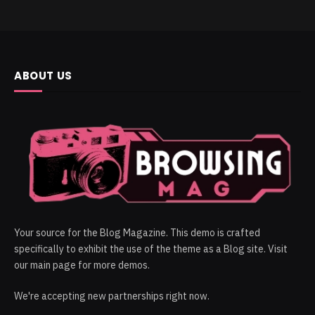
ABOUT US
Your source for the Blog Magazine. This demo is crafted
specifically to exhibit the use of the theme as a Blog site. Visit
our main page for more demos.
We're accepting new partnerships right now.