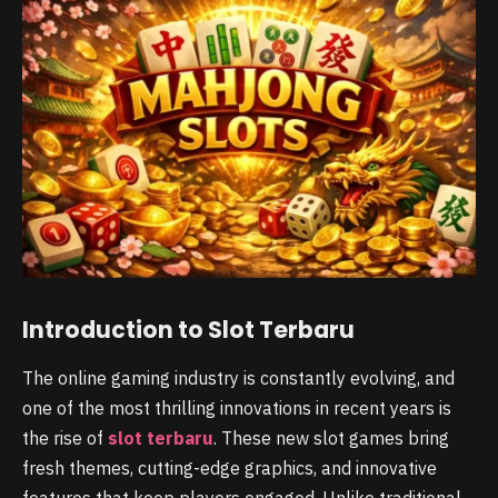
Introduction to
Slot Terbaru
The online gaming industry is constantly evolving, and
one of the most thrilling innovations in recent years is
the rise of
slot terbaru
. These new slot games bring
fresh themes, cutting-edge graphics, and innovative