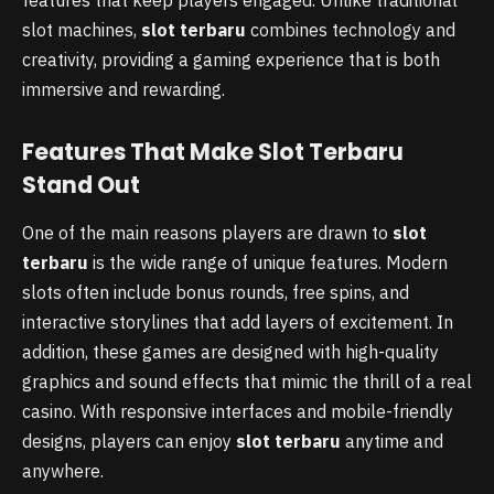
features that keep players engaged. Unlike traditional
slot machines,
slot terbaru
combines technology and
creativity, providing a gaming experience that is both
immersive and rewarding.
Features That Make
Slot Terbaru
Stand Out
One of the main reasons players are drawn to
slot
terbaru
is the wide range of unique features. Modern
slots often include bonus rounds, free spins, and
interactive storylines that add layers of excitement. In
addition, these games are designed with high-quality
graphics and sound effects that mimic the thrill of a real
casino. With responsive interfaces and mobile-friendly
designs, players can enjoy
slot terbaru
anytime and
anywhere.