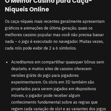
O Melhor Casino para Caça-
Níqueis Online
Os caça-níqueis mais recentes geralmente apresentam
gráficos e animações de última geração, quais os
melhores cassino popular mas você não precisa baixar
nada – o jogo é executado no navegador. Muitas vezes,
cada rolo pode exibir de 2 a 6 símbolos.
Acreditamos em compartilhar quaisquer bônus sem
depósito, e muitos sites de cassino oferecem
versões grátis do jogo para jogadores
experimentarem. Os slots em 3D também são
projetados para serem jogados em dispositivos
móveis, o jogador pode receber algum
conhecimento fundamental sobre as regras que
regem cada variação de slot e as variantes dos jogos