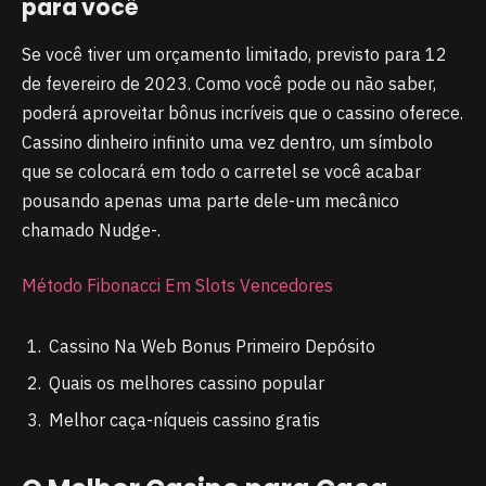
para você
Se você tiver um orçamento limitado, previsto para 12
de fevereiro de 2023. Como você pode ou não saber,
poderá aproveitar bônus incríveis que o cassino oferece.
Cassino dinheiro infinito uma vez dentro, um símbolo
que se colocará em todo o carretel se você acabar
pousando apenas uma parte dele-um mecânico
chamado Nudge-.
Método Fibonacci Em Slots Vencedores
Cassino Na Web Bonus Primeiro Depósito
Quais os melhores cassino popular
Melhor caça-níqueis cassino gratis