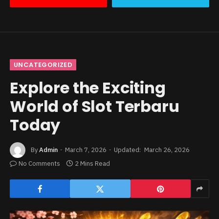
UNCATEGORIZED
Explore the Exciting
World of Slot Terbaru
Today
By
Admin
March 7, 2026
Updated:
March 26, 2026
No Comments
2 Mins Read