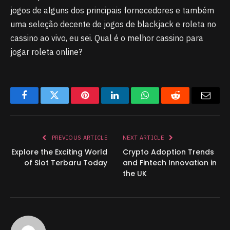
jogos de alguns dos principais fornecedores e também
uma seleção decente de jogos de blackjack e roleta no
cassino ao vivo, eu sei. Qual é o melhor cassino para
jogar roleta online?
Facebook
Twitter
Pinterest
LinkedIn
WhatsApp
Reddit
Email
PREVIOUS ARTICLE
NEXT ARTICLE
Explore the Exciting World
Crypto Adoption Trends
of Slot Terbaru Today
and Fintech Innovation in
the UK