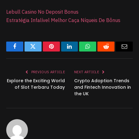
Lebull Casino No Deposit Bonus
Estratégia Infalível Melhor Caça Níqueis De Bônus
Facebook
Twitter
Pinterest
LinkedIn
WhatsApp
Reddit
Email
PREVIOUS ARTICLE
NEXT ARTICLE
Explore the Exciting World
Crypto Adoption Trends
of Slot Terbaru Today
and Fintech Innovation in
the UK