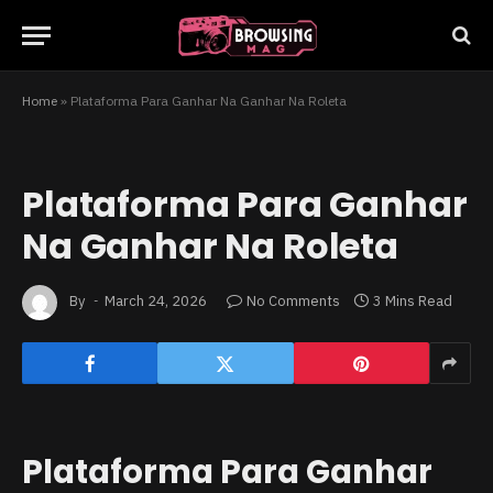
Home
»
Plataforma Para Ganhar Na Ganhar Na Roleta
Plataforma Para Ganhar
Na Ganhar Na Roleta
By
March 24, 2026
No Comments
3 Mins Read
Plataforma Para Ganhar