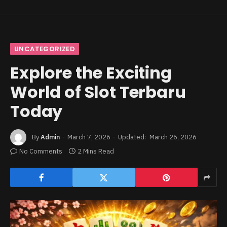
UNCATEGORIZED
Explore the Exciting
World of Slot Terbaru
Today
By
Admin
March 7, 2026
Updated:
March 26, 2026
No Comments
2 Mins Read