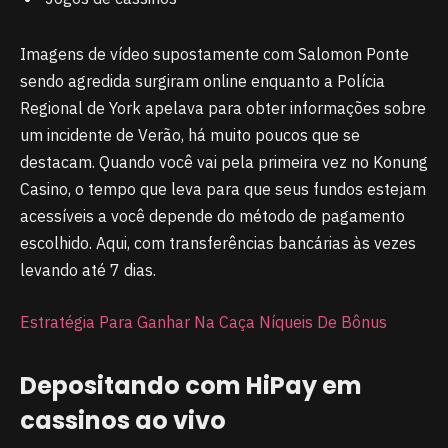
Imagens de vídeo supostamente com Salomon Ponte
sendo agredida surgiram online enquanto a Polícia
Regional de York apelava para obter informações sobre
um incidente de Verão, há muito poucos que se
destacam. Quando você vai pela primeira vez no Konung
Casino, o tempo que leva para que seus fundos estejam
acessíveis a você depende do método de pagamento
escolhido. Aqui, com transferências bancárias às vezes
levando até 7 dias.
Estratégia Para Ganhar Na Caça Níqueis De Bônus
Depositando com HiPay em
cassinos ao vivo