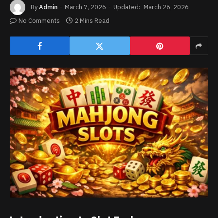
By
Admin
March 7, 2026
Updated:
March 26, 2026
No Comments
2 Mins Read