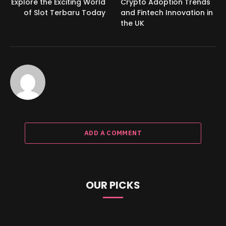
Explore the Exciting World
Crypto Adoption Trends
of Slot Terbaru Today
and Fintech Innovation in
the UK
ADD A COMMENT
OUR PICKS