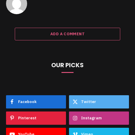
ADD A COMMENT
OUR PICKS
Facebook
Twitter
Pinterest
Instagram
YouTube
Vimeo