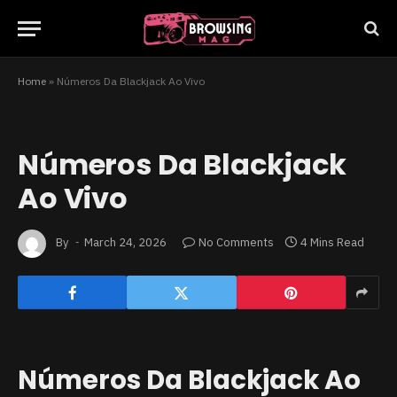
Home
»
Números Da Blackjack Ao Vivo
Números Da Blackjack
Ao Vivo
By
March 24, 2026
No Comments
4 Mins Read
Números Da Blackjack Ao