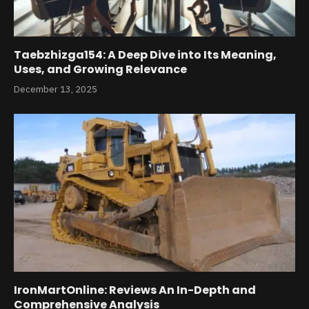
Taebzhizga154: A Deep Dive into Its Meaning,
Uses, and Growing Relevance
December 13, 2025
IronMartOnline: Reviews An In-Depth and
Comprehensive Analysis