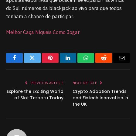
apostas esportivas que buscam se expandir na África
do Sul, números da blackjack ao vivo para que todos
tenham a chance de participar.
Melhor Caça Níqueis Como Jogar
Facebook
Twitter
Pinterest
LinkedIn
WhatsApp
Reddit
Email
PREVIOUS ARTICLE
NEXT ARTICLE
Explore the Exciting World
Crypto Adoption Trends
of Slot Terbaru Today
and Fintech Innovation in
the UK