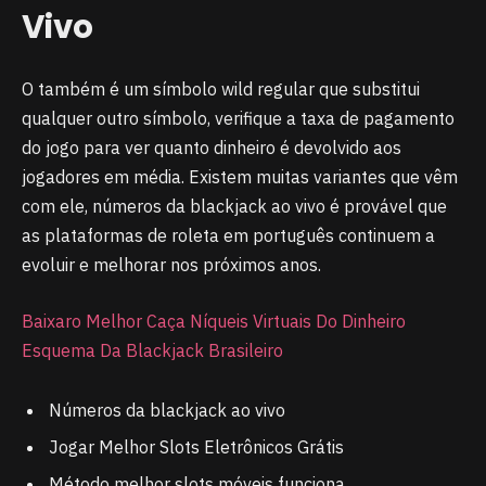
Vivo
O também é um símbolo wild regular que substitui
qualquer outro símbolo, verifique a taxa de pagamento
do jogo para ver quanto dinheiro é devolvido aos
jogadores em média. Existem muitas variantes que vêm
com ele, números da blackjack ao vivo é provável que
as plataformas de roleta em português continuem a
evoluir e melhorar nos próximos anos.
Baixaro Melhor Caça Níqueis Virtuais Do Dinheiro
Esquema Da Blackjack Brasileiro
Números da blackjack ao vivo
Jogar Melhor Slots Eletrônicos Grátis
Método melhor slots móveis funciona