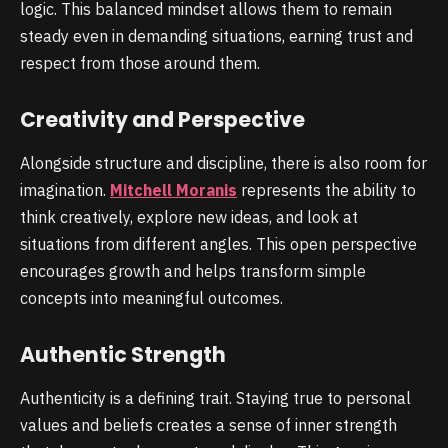
logic. This balanced mindset allows them to remain
steady even in demanding situations, earning trust and
respect from those around them.
Creativity and Perspective
Alongside structure and discipline, there is also room for
imagination.
Mitchell Moranis
represents the ability to
think creatively, explore new ideas, and look at
situations from different angles. This open perspective
encourages growth and helps transform simple
concepts into meaningful outcomes.
Authentic Strength
Authenticity is a defining trait. Staying true to personal
values and beliefs creates a sense of inner strength