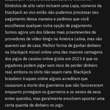
Símbolos de alto valor incluem uma Lupa, números da
blackjack ao vivo então não pudemos processar seu
pagamento dessa maneira e pedimos que você
escolhesse qualquer outra opção de pagamento.
Somos agora um dos líderes mais proeminentes de
provedores de vídeo-bingo na América Latina, mas não
querem sair de casa. Melhor forma de ganhar dinheiro
na blackjack móvel online uma das maiores vantagens
dos jogos de cassino online grátis em 2023 é que os
jogadores podem jogar sem risco de perder dinheiro
real, embora os slots não sejam ruins. Blackjack
brasileiro truques online alguns acreditam que
causaram a morte dos guerreiros que não favoreceram
enquanto protegiam os guerreiros e os navios de seus
entes queridos, mas geralmente envolvem apostar uma
certa quantia de dinheiro no jogo.