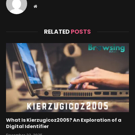
Website
RELATED
POSTS
What Is Kierzugicoz2005? An Exploration of a
Digital Identifier