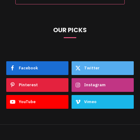
OUR PICKS
Facebook
Twitter
Pinterest
Instagram
YouTube
Vimeo