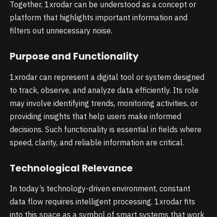
Together, 1xrodar can be understood as a concept or
platform that highlights important information and
filters out unnecessary noise.
Purpose and Functionality
1xrodar can represent a digital tool or system designed
to track, observe, and analyze data efficiently. Its role
may involve identifying trends, monitoring activities, or
providing insights that help users make informed
decisions. Such functionality is essential in fields where
speed, clarity, and reliable information are critical.
Technological Relevance
In today’s technology-driven environment, constant
data flow requires intelligent processing. 1xrodar fits
into this space as a symbol of smart systems that work