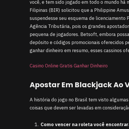
você, e tem sido jogado em todo o mundo há m
Filipinas (BIR) solicitou que a Philippine A
suspendesse seu esquema de licenciamento PO
Agência Tributária, pois os grandes apostad
pequena de jogadores. Betsoft, embora possa
depósito e códigos promocionais oferecidos p
ganhar dinheiro em resumo, esses cassinos o
Casino Online Gratis Ganhar Dinheiro
Apostar Em Blackjack Ao V
A história do jogo no Brasil tem visto alguma
coisas que devem ser levadas em consideraçã
Como vencer na roleta você encontrará