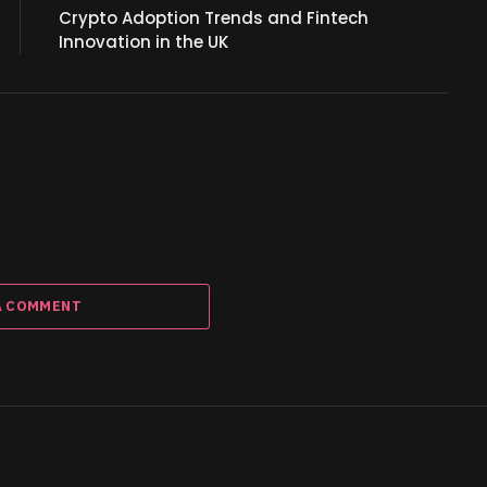
Crypto Adoption Trends and Fintech
Innovation in the UK
A COMMENT