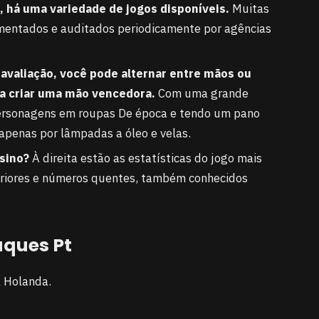
, há uma variedade de jogos disponíveis.
Muitas
amentados e auditados periodicamente por agências
avaliação, você pode alternar entre mãos ou
ra criar uma mão vencedora.
Com uma grande
personagens em roupas De época e tendo um pano
apenas por lâmpadas a óleo e velas.
sino?
À direita estão as estatísticas do jogo mais
riores e números quentes, também conhecidos
uques Pt
 Holanda.