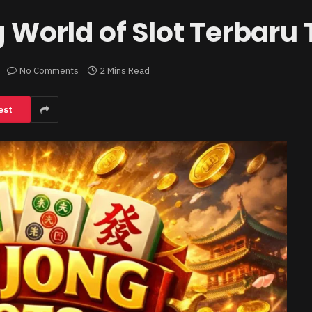
g World of Slot Terbaru
No Comments
2 Mins Read
est