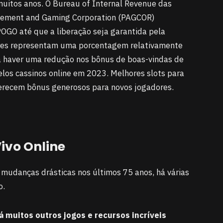
uitos anos. O Bureau of Internal Revenue das
musement and Gaming Corporation (PAGCOR)
GO até que a liberação seja garantida pela
ores representam uma porcentagem relativamente
 haver uma redução nos bônus de boas-vindas de
elos cassinos online em 2023. Melhores slots para
ferecem bônus generosos para novos jogadores.
ivo Online
s mudanças drásticas nos últimos 75 anos, há várias
o.
 muitos outros jogos e recursos incríveis