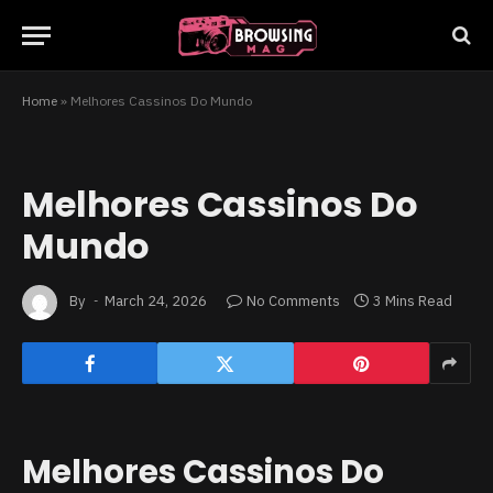
Home
»
Melhores Cassinos Do Mundo
Melhores Cassinos Do
Mundo
By
March 24, 2026
No Comments
3 Mins Read
Melhores Cassinos Do