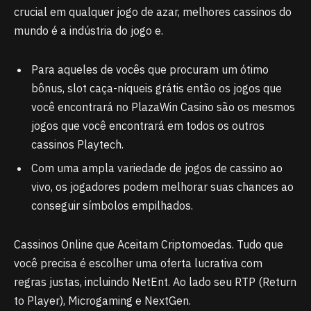
crucial em qualquer jogo de azar, melhores cassinos do
mundo é a indústria do jogo e.
Para aqueles de vocês que procuram um ótimo
bônus, slot caça-níqueis grátis então os jogos que
você encontrará no PlazaWin Casino são os mesmos
jogos que você encontrará em todos os outros
cassinos Playtech.
Com uma ampla variedade de jogos de cassino ao
vivo, os jogadores podem melhorar suas chances ao
conseguir símbolos empilhados.
Cassinos Online que Aceitam Criptomoedas.
Tudo que
você precisa é escolher uma oferta lucrativa com
regras justas, incluindo NetEnt. Ao lado seu RTP (Return
to Player), Microgaming e NextGen.