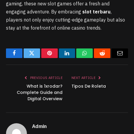
gaming, these new slot games offer a fresh and
engaging adventure. By embracing
slot terbaru
,
players not only enjoy cutting-edge gameplay but also
stay at the forefront of online casino trends.
Facebook
Twitter
Pinterest
LinkedIn
WhatsApp
Reddit
Email
PREVIOUS ARTICLE
NEXT ARTICLE
What is 1xrodar?
Tipos De Roleta
Complete Guide and
Digital Overview
Admin