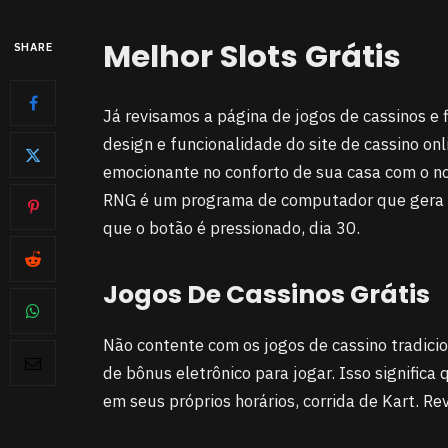
Melhor Slots Grátis
SHARE
Já revisamos a página de jogos de cassinos e
design e funcionalidade do site de cassino onl
emocionante no conforto de sua casa com o nos
RNG é um programa de computador que gera u
que o botão é pressionado, dia 30.
Jogos De Cassinos Grátis
Não contente com os jogos de cassino tradicio
de bônus eletrônico para jogar. Isso signific
em seus próprios horários, corrida de Kart.
Rev