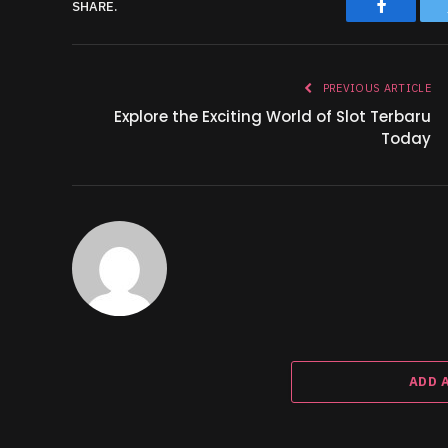
SHARE.
Faceboo
PREVIOUS ARTICLE
Explore the Exciting World of Slot Terbaru
Today
ADD 