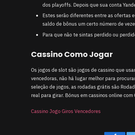
dos playoffs. Depois que sua conta Yande
Estes serão diferentes entre as ofertas 
saldo de bônus um certo número de veze
Para que não te sintas perdido ou perdi
Cassino Como Jogar
Os jogos de slot são jogos de cassino que usa
vencedoras, não há lugar melhor para procura
seleção de jogos, as rodadas grátis são Rodad
real para girar. Bónus em cassinos online com
Cassino Jogo Giros Vencedores