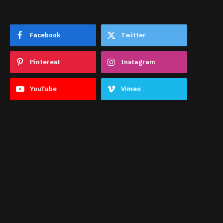
Facebook
Twitter
Pinterest
Instagram
YouTube
Vimeo