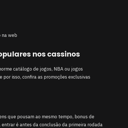
o na web
pulares nos cassinos
norme catálogo de jogos, NBA ou jogos
 e por isso, confira as promoções exclusivas
gens que pousam ao mesmo tempo, bonus de
entrar é antes da conclusão da primeira rodada