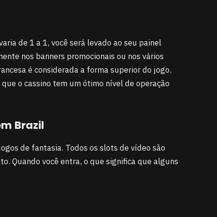
ria de 1 a 1, você será levado ao seu painel
mente nos banners promocionais ou nos vários
rancesa é considerada a forma superior do jogo.
 que o cassino tem um ótimo nível de operação
m Brazil
ogos de fantasia. Todos os slots de vídeo são
to. Quando você entra, o que significa que alguns