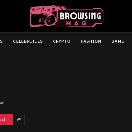
SS
CELEBRITIES
CRYPTO
FASHION
GAME
ead
est