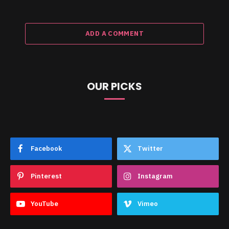
ADD A COMMENT
OUR PICKS
Facebook
Twitter
Pinterest
Instagram
YouTube
Vimeo