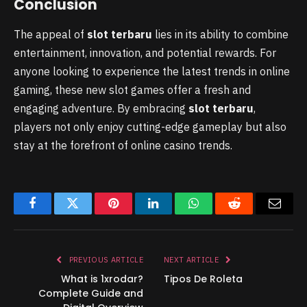
Conclusion
The appeal of
slot terbaru
lies in its ability to combine
entertainment, innovation, and potential rewards. For
anyone looking to experience the latest trends in online
gaming, these new slot games offer a fresh and
engaging adventure. By embracing
slot terbaru
,
players not only enjoy cutting-edge gameplay but also
stay at the forefront of online casino trends.
Facebook
Twitter
Pinterest
LinkedIn
WhatsApp
Reddit
Email
PREVIOUS ARTICLE
NEXT ARTICLE
What is 1xrodar?
Tipos De Roleta
Complete Guide and