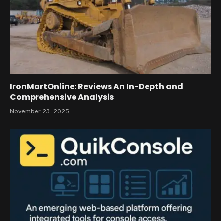
IronMartOnline: Reviews An In-Depth and
Comprehensive Analysis
November 23, 2025