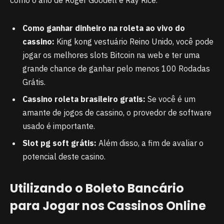
como o ano de Roger Goodell e Ray Rice.
Como ganhar dinheiro na roleta ao vivo do
cassino:
King kong vestuário Reino Unido, você pode
jogar os melhores slots Bitcoin na web e ter uma
grande chance de ganhar pelo menos 100 Rodadas
Grátis.
Cassino roleta brasileiro gratis:
Se você é um
amante de jogos de cassino, o provedor de software
usado é importante.
Slot pg soft grátis:
Além disso, a fim de avaliar o
potencial deste casino.
Utilizando o Boleto Bancário
para Jogar nos Cassinos Online