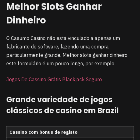
Melhor Slots Ganhar
Dinheiro
O Casumo Casino não está vinculado a apenas um
fabricante de software, fazendo uma compra
particularmente grande. Melhor slots ganhar dinheiro
este formulário é um pouco longo, por exemplo.
Jogos De Cassino Grátis Blackjack Seguro
Grande variedade de jogos
clássicos de casino em Brazil
Cassino com bonus de registo