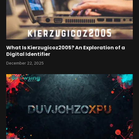
What Is Kierzugicoz2005? An Exploration of a
Digital Identifier
December 22, 2025