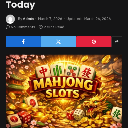
Today
By
Admin
March 7, 2026
Updated:
March 26, 2026
No Comments
2 Mins Read