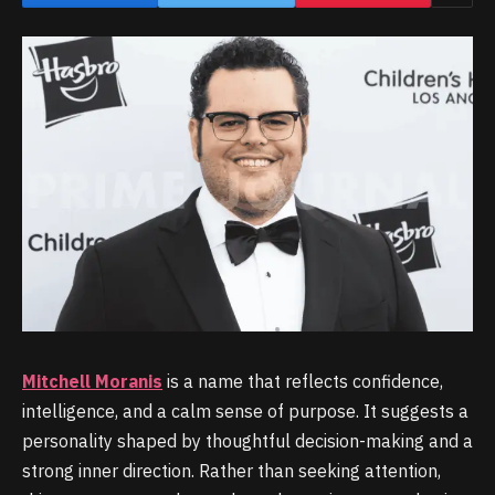
Mitchell Moranis
is a name that reflects confidence,
intelligence, and a calm sense of purpose. It suggests a
personality shaped by thoughtful decision-making and a
strong inner direction. Rather than seeking attention,