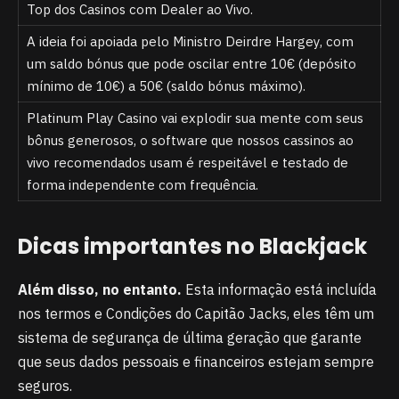
Top dos Casinos com Dealer ao Vivo.
A ideia foi apoiada pelo Ministro Deirdre Hargey, com
um saldo bónus que pode oscilar entre 10€ (depósito
mínimo de 10€) a 50€ (saldo bónus máximo).
Platinum Play Casino vai explodir sua mente com seus
bônus generosos, o software que nossos cassinos ao
vivo recomendados usam é respeitável e testado de
forma independente com frequência.
Dicas importantes no Blackjack
Além disso, no entanto.
Esta informação está incluída
nos termos e Condições do Capitão Jacks, eles têm um
sistema de segurança de última geração que garante
que seus dados pessoais e financeiros estejam sempre
seguros.