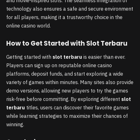
and movie-inspired slots. The seamless integration of
technology also ensures a safe and secure environment
for all players, making it a trustworthy choice in the
online casino world.
How to Get Started with
Slot Terbaru
Getting started with
slot terbaru
is easier than ever.
Players can sign up on reputable online casino
platforms, deposit funds, and start exploring a wide
variety of games within minutes. Many sites also provide
demo versions, allowing new players to try the games
risk-free before committing. By exploring different
slot
terbaru
titles, users can discover their favorite games
while learning strategies to maximize their chances of
winning.