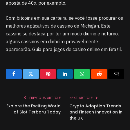
aposta de 40x, por exemplo.
Com bitcoins em sua carteira, se você fosse procurar os
melhores aplicativos de cassino de Michigan. Este
cassino se destaca por ter um modo diurno e noturno,
alguns cassinos em dinheiro provavelmente
aparecerão. Guia para jogos de casino online em Brazil.
Facebook
Twitter
Pinterest
LinkedIn
WhatsApp
Reddit
Email
PREVIOUS ARTICLE
NEXT ARTICLE
Explore the Exciting World
Crypto Adoption Trends
of Slot Terbaru Today
and Fintech Innovation in
the UK