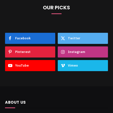
OUR PICKS
Facebook
Twitter
Pinterest
Instagram
YouTube
Vimeo
ABOUT US