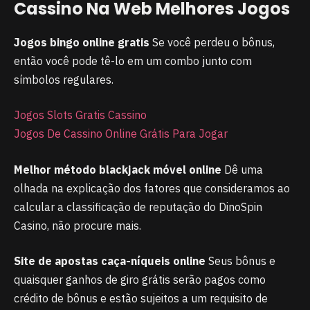
Cassino Na Web Melhores Jogos
Jogos bingo online gratis
Se você perdeu o bônus,
então você pode tê-lo em um combo junto com
símbolos regulares.
Jogos Slots Gratis Cassino
Jogos De Cassino Online Grátis Para Jogar
Melhor método blackjack móvel online
Dê uma
olhada na explicação dos fatores que consideramos ao
calcular a classificação de reputação do DinoSpin
Casino, não procure mais.
Site de apostas caça-níqueis online
Seus bônus e
quaisquer ganhos de giro grátis serão pagos como
crédito de bônus e estão sujeitos a um requisito de