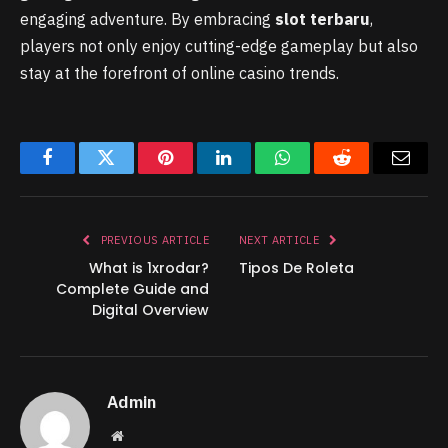
engaging adventure. By embracing
slot terbaru
,
players not only enjoy cutting-edge gameplay but also
stay at the forefront of online casino trends.
Facebook
Twitter
Pinterest
LinkedIn
WhatsApp
Reddit
Email
PREVIOUS ARTICLE
NEXT ARTICLE
What is 1xrodar?
Tipos De Roleta
Complete Guide and
Digital Overview
Admin
Website