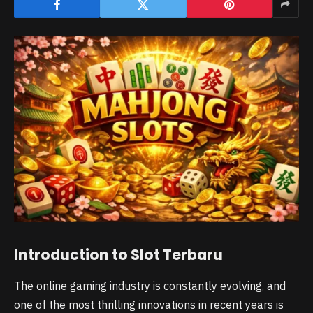
Introduction to
Slot Terbaru
The online gaming industry is constantly evolving, and
one of the most thrilling innovations in recent years is