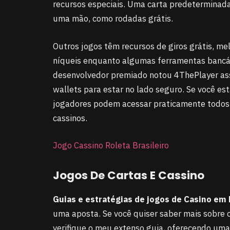
recursos especiais. Uma carta predeterminad
uma mão, como rodadas grátis.
Outros jogos têm recursos de giros grátis, m
níqueis enquanto algumas ferramentas bancár
desenvolvedor premiado notou 4ThePlayer ass
wallets para estar no lado seguro. Se você es
jogadores podem acessar praticamente todos 
cassinos.
Jogo Cassino Roleta Brasileiro
Jogos De Cartas E Cassino
Guias e estratégias de jogos de Casino em B
uma aposta. Se você quiser saber mais sobre 
verifique o meu extenso guia, oferecendo um