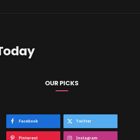
 Today
OUR PICKS
Facebook
Twitter
Pinterest
Instagram