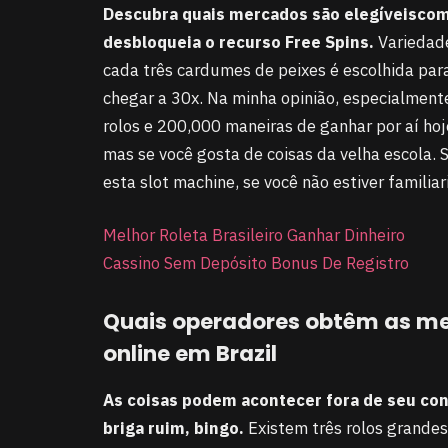
Descubra quais mercados são elegíveiscom
desbloqueia o recurso Free Spins.
Variedad
cada três cardumes de peixes é escolhida para
chegar a 30x. Na minha opinião, especialment
rolos e 200,000 maneiras de ganhar por aí hoj
mas se você gosta de coisas da velha escola. 
esta slot machine, se você não estiver familia
Melhor Roleta Brasileiro Ganhar Dinheiro
Cassino Sem Depósito Bonus De Registro
Quais operadores obtêm as mel
online em Brazil
As coisas podem acontecer fora de seu con
briga ruim, bingo.
Existem três rolos grandes