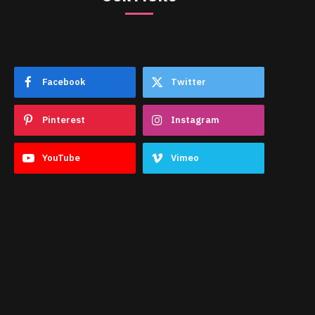
Facebook
Twitter
Pinterest
Instagram
YouTube
Vimeo