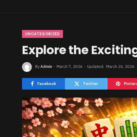
UNCATEGORIZED
Explore the Excitin
By
Admin
March 7, 2026
Updated:
March 26, 2026
Facebook
Twitter
Pinter