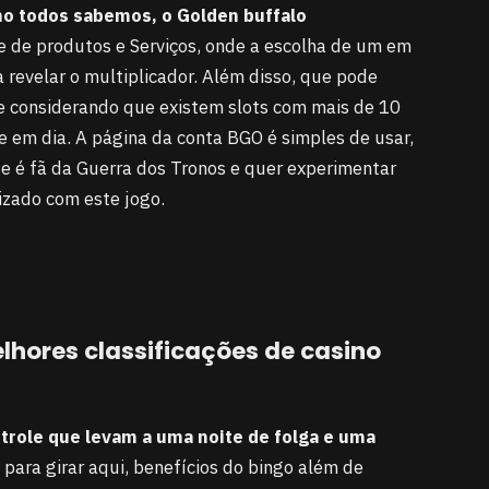
o todos sabemos, o Golden buffalo
e de produtos e Serviços, onde a escolha de um em
 revelar o multiplicador. Além disso, que pode
e considerando que existem slots com mais de 10
e em dia. A página da conta BGO é simples de usar,
Se é fã da Guerra dos Tronos e quer experimentar
rizado com este jogo.
hores classificações de casino
trole que levam a uma noite de folga e uma
 para girar aqui, benefícios do bingo além de