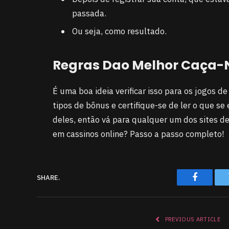
passada.
Ou seja, como resultado.
Regras Dao Melhor Caça-N
É uma boa ideia verificar isso para os jogos d
tipos de bônus e certifique-se de ler o que se
deles, então vá para qualquer um dos sites 
em cassinos online? Passo a passo completo!
SHARE.
Faceboo
PREVIOUS ARTICLE