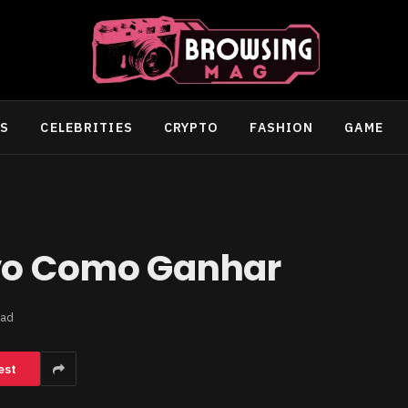
SS
CELEBRITIES
CRYPTO
FASHION
GAME
vo Como Ganhar
ead
est