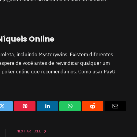
íqueis Online
e roleta, incluindo Mysterywins. Existem diferentes
 espera de você antes de reivindicar qualquer um
de poker online que recomendamos. Como usar PayU
k
Twitter
Pinterest
LinkedIn
WhatsApp
Reddit
Email
NEXT ARTICLE