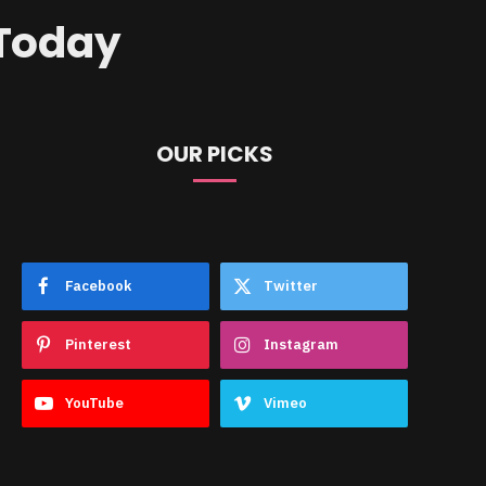
 Today
OUR PICKS
Facebook
Twitter
Pinterest
Instagram
YouTube
Vimeo