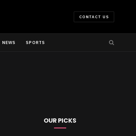
CONTACT US
NEWS
SPORTS
OUR PICKS