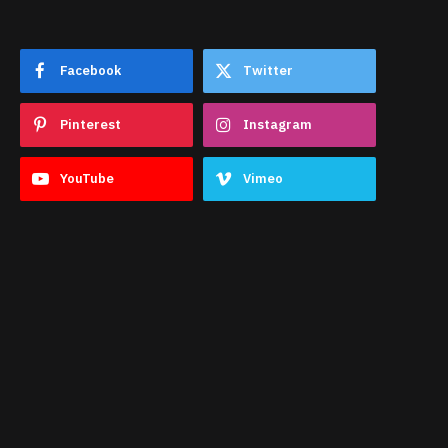
Facebook
Twitter
Pinterest
Instagram
YouTube
Vimeo