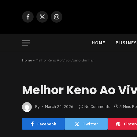
Facebook
X
Instagram
(Twitter)
HOME
BUSINE
Home
»
Melhor Keno Ao Vivo Como Ganhar
Melhor Keno Ao Vi
By
March 24, 2026
No Comments
3 Mins R
Facebook
Twitter
Pinter