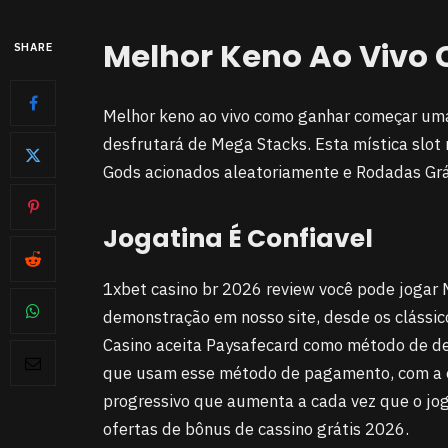
Melhor Keno Ao Vivo
SHARE
Melhor keno ao vivo como ganhar começar uma 
desfrutará de Mega Stacks. Esta mística slot 
Gods acionados aleatoriamente e Rodadas Grát
Jogatina É Confiavel
1xbet casino br 2026 review você pode jogar
demonstração em nosso site, desde os clássi
Casino aceita Paysafecard como método de de
que usam esse método de pagamento, com a 
progressivo que aumenta a cada vez que o jo
ofertas de bônus de cassino grátis 2026.