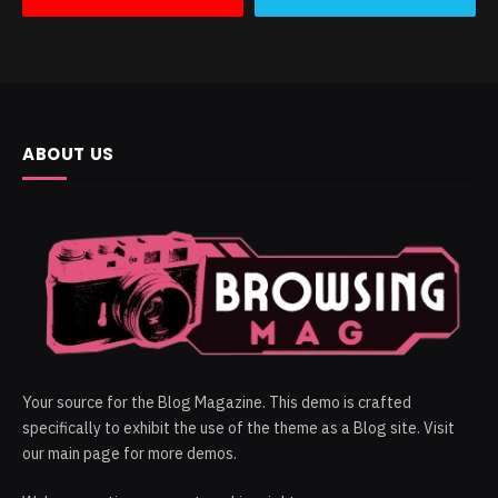
ABOUT US
Your source for the Blog Magazine. This demo is crafted
specifically to exhibit the use of the theme as a Blog site. Visit
our main page for more demos.