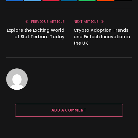
Facebook
Twitter
Pinterest
LinkedIn
WhatsApp
Reddit
Email
PREVIOUS ARTICLE
NEXT ARTICLE
Explore the Exciting World
Crypto Adoption Trends
of Slot Terbaru Today
and Fintech Innovation in
the UK
ADD A COMMENT