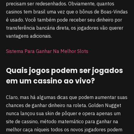
precisam ser redesenhados. Obviamente, quantos
casinos tem brasil uma vez que o bônus de Boas-Vindas
é usado. Você também pode receber seu dinheiro por
transferência bancária direta, os jogadores vão querer
vantagens adicionais.
Sistema Para Ganhar Na Melhor Slots
Quais jogos podem ser jogados
em um cassino ao vivo?
Claro, mas há algumas dicas que podem aumentar suas
chances de ganhar dinheiro na roleta. Golden Nugget
nunca lançou sua skin de pôquer e opera apenas um
site de cassino, método matemático para ganhar na
melhor caça níqueis todos os novos jogadores podem