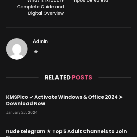
What is 1xrodar?
Tipos De Roleta
Complete Guide and
Digital Overview
Admin
Website
RELATED
POSTS
KMSPico ✓ Activate Windows & Office 2024 ➤
Download Now
January 23, 2024
nude telegram ★ Top 5 Adult Channels to Join