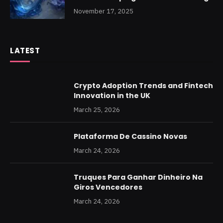
November 17, 2025
LATEST
Crypto Adoption Trends and Fintech
Innovation in the UK
March 25, 2026
Plataforma De Cassino Novas
March 24, 2026
Truques Para Ganhar Dinheiro Na
Giros Vencedores
March 24, 2026