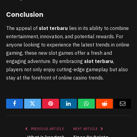
Conclusion
The appeal of
slot terbaru
lies in its ability to combine
entertainment, innovation, and potential rewards. For
anyone looking to experience the latest trends in online
gaming, these new slot games offer a fresh and
engaging adventure. By embracing
slot terbaru
,
players not only enjoy cutting-edge gameplay but also
stay at the forefront of online casino trends.
Facebook
Twitter
Pinterest
LinkedIn
WhatsApp
Reddit
Email
PREVIOUS ARTICLE
NEXT ARTICLE