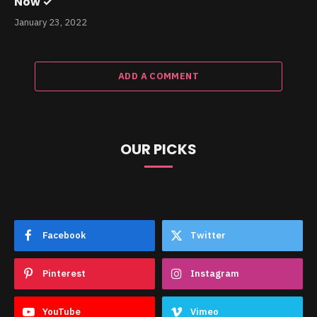
Now ✓
January 23, 2022
ADD A COMMENT
OUR PICKS
Facebook
Twitter
Pinterest
Instagram
YouTube
Vimeo