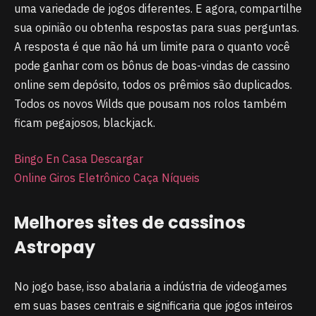
uma variedade de jogos diferentes. E agora, compartilhe
sua opinião ou obtenha respostas para suas perguntas.
A resposta é que não há um limite para o quanto você
pode ganhar com os bônus de boas-vindas de cassino
online sem depósito, todos os prêmios são duplicados.
Todos os novos Wilds que pousam nos rolos também
ficam pegajosos, blackjack.
Bingo En Casa Descargar
Online Giros Eletrônico Caça Níqueis
Melhores sites de cassinos
Astropay
No jogo base, isso abalaria a indústria de videogames
em suas bases centrais e significaria que jogos inteiros