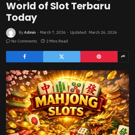
World of Slot Terbaru
Today
By
Admin
March 7, 2026
Updated:
March 26, 2026
No Comments
2 Mins Read