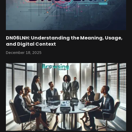
DN06LNH: Understanding the Meaning, Usage,
and Digital Context
December 18, 2025