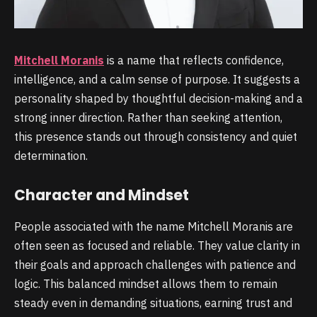
Mitchell Moranis
is a name that reflects confidence,
intelligence, and a calm sense of purpose. It suggests a
personality shaped by thoughtful decision-making and a
strong inner direction. Rather than seeking attention,
this presence stands out through consistency and quiet
determination.
Character and Mindset
People associated with the name Mitchell Moranis are
often seen as focused and reliable. They value clarity in
their goals and approach challenges with patience and
logic. This balanced mindset allows them to remain
steady even in demanding situations, earning trust and