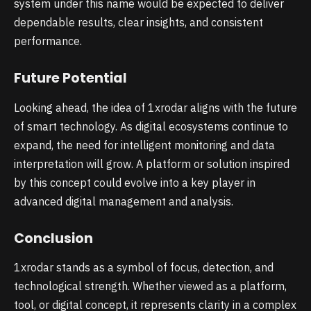
system under this name would be expected to deliver
dependable results, clear insights, and consistent
performance.
Future Potential
Looking ahead, the idea of 1xrodar aligns with the future
of smart technology. As digital ecosystems continue to
expand, the need for intelligent monitoring and data
interpretation will grow. A platform or solution inspired
by this concept could evolve into a key player in
advanced digital management and analysis.
Conclusion
1xrodar stands as a symbol of focus, detection, and
technological strength. Whether viewed as a platform,
tool, or digital concept, it represents clarity in a complex