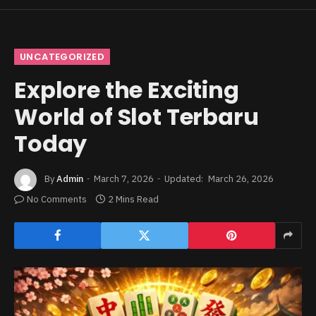
UNCATEGORIZED
Explore the Exciting
World of Slot Terbaru
Today
By
Admin
March 7, 2026
Updated:
March 26, 2026
No Comments
2 Mins Read