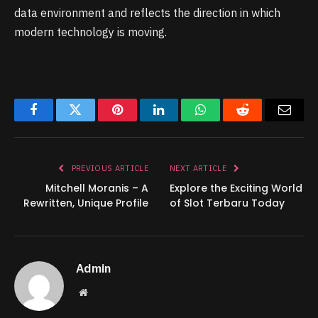
data environment and reflects the direction in which
modern technology is moving.
Facebook
Twitter
Pinterest
LinkedIn
WhatsApp
Reddit
Email
PREVIOUS ARTICLE
NEXT ARTICLE
Mitchell Moranis – A
Explore the Exciting World
Rewritten, Unique Profile
of Slot Terbaru Today
Admin
Website