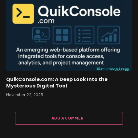
QuikConsole.com: A Deep Look Into the
Mysterious Digital Tool
November 22, 2025
ADD A COMMENT