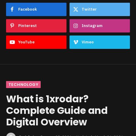
Facebook
Twitter
Pinterest
Instagram
YouTube
Vimeo
TECHNOLOGY
What is 1xrodar?
Complete Guide and
Digital Overview