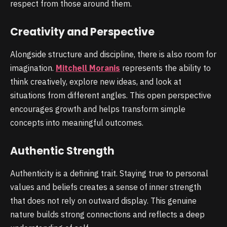
respect from those around them.
Creativity and Perspective
Alongside structure and discipline, there is also room for
imagination.
Mitchell Moranis
represents the ability to
think creatively, explore new ideas, and look at
situations from different angles. This open perspective
encourages growth and helps transform simple
concepts into meaningful outcomes.
Authentic Strength
Authenticity is a defining trait. Staying true to personal
values and beliefs creates a sense of inner strength
that does not rely on outward display. This genuine
nature builds strong connections and reflects a deep