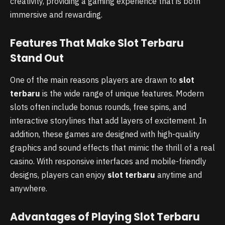
creativity, providing a gaming experience that is both
immersive and rewarding.
Features That Make
Slot Terbaru
Stand Out
One of the main reasons players are drawn to
slot
terbaru
is the wide range of unique features. Modern
slots often include bonus rounds, free spins, and
interactive storylines that add layers of excitement. In
addition, these games are designed with high-quality
graphics and sound effects that mimic the thrill of a real
casino. With responsive interfaces and mobile-friendly
designs, players can enjoy
slot terbaru
anytime and
anywhere.
Advantages of Playing
Slot Terbaru