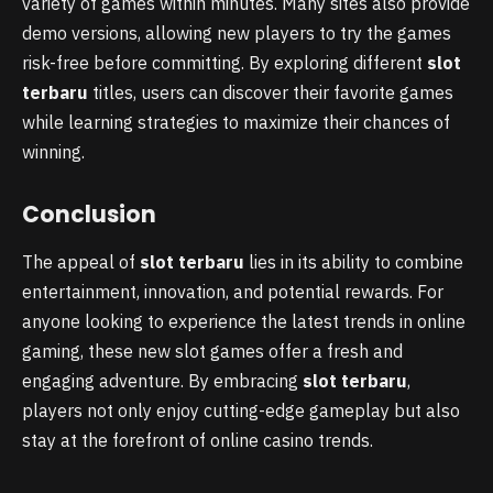
variety of games within minutes. Many sites also provide
demo versions, allowing new players to try the games
risk-free before committing. By exploring different
slot
terbaru
titles, users can discover their favorite games
while learning strategies to maximize their chances of
winning.
Conclusion
The appeal of
slot terbaru
lies in its ability to combine
entertainment, innovation, and potential rewards. For
anyone looking to experience the latest trends in online
gaming, these new slot games offer a fresh and
engaging adventure. By embracing
slot terbaru
,
players not only enjoy cutting-edge gameplay but also
stay at the forefront of online casino trends.