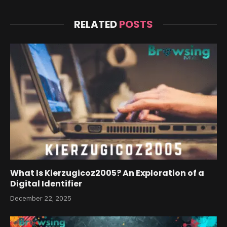
RELATED
POSTS
What Is Kierzugicoz2005? An Exploration of a
Digital Identifier
December 22, 2025