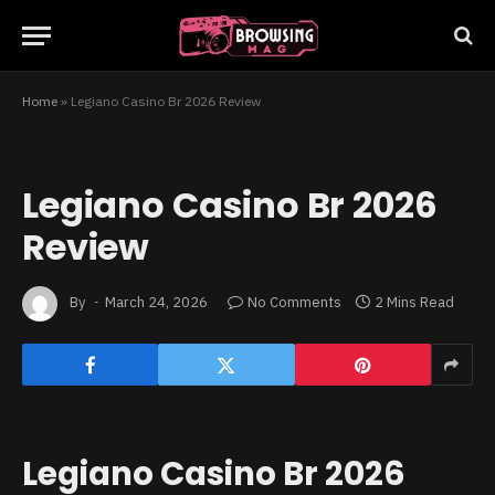
Home
»
Legiano Casino Br 2026 Review
Legiano Casino Br 2026
Review
By
March 24, 2026
No Comments
2 Mins Read
Legiano Casino Br 2026