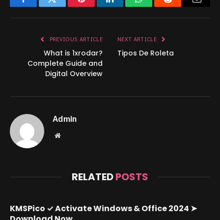
Facebook
Twitter
Pinterest
LinkedIn
WhatsApp
Reddit
Email
PREVIOUS ARTICLE
NEXT ARTICLE
What is 1xrodar?
Tipos De Roleta
Complete Guide and
Digital Overview
Admin
Website
RELATED
POSTS
KMSPico ✓ Activate Windows & Office 2024 ➤
Download Now