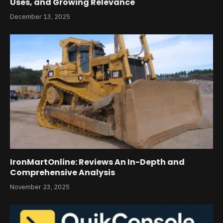
Uses, and Growing Relevance
December 13, 2025
IronMartOnline: Reviews An In-Depth and
Comprehensive Analysis
November 23, 2025