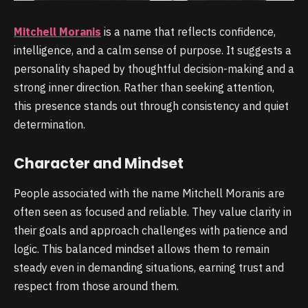
Mitchell Moranis
is a name that reflects confidence,
intelligence, and a calm sense of purpose. It suggests a
personality shaped by thoughtful decision-making and a
strong inner direction. Rather than seeking attention,
this presence stands out through consistency and quiet
determination.
Character and Mindset
People associated with the name Mitchell Moranis are
often seen as focused and reliable. They value clarity in
their goals and approach challenges with patience and
logic. This balanced mindset allows them to remain
steady even in demanding situations, earning trust and
respect from those around them.