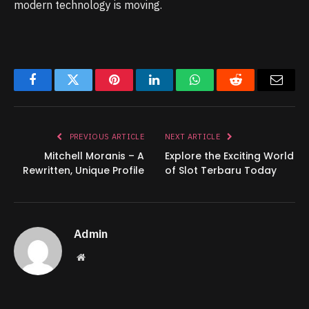
modern technology is moving.
Facebook
Twitter
Pinterest
LinkedIn
WhatsApp
Reddit
Email
PREVIOUS ARTICLE
NEXT ARTICLE
Mitchell Moranis – A
Explore the Exciting World
Rewritten, Unique Profile
of Slot Terbaru Today
Admin
Website