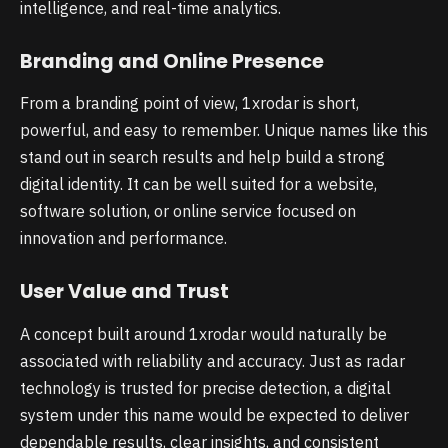
intelligence, and real-time analytics.
Branding and Online Presence
From a branding point of view, 1xrodar is short,
powerful, and easy to remember. Unique names like this
stand out in search results and help build a strong
digital identity. It can be well suited for a website,
software solution, or online service focused on
innovation and performance.
User Value and Trust
A concept built around 1xrodar would naturally be
associated with reliability and accuracy. Just as radar
technology is trusted for precise detection, a digital
system under this name would be expected to deliver
dependable results, clear insights, and consistent