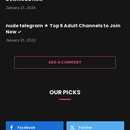
January 23, 2024
nude telegram ★ Top 5 Adult Channels to Join
Now ✓
January 23, 2022
ADD A COMMENT
OUR PICKS
Facebook
Twitter