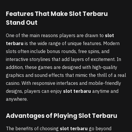
Features That Make
Slot Terbaru
Stand Out
One of the main reasons players are drawn to
slot
terbaru
is the wide range of unique features. Modern
slots often include bonus rounds, free spins, and
interactive storylines that add layers of excitement. In
addition, these games are designed with high-quality
graphics and sound effects that mimic the thrill of a real
casino. With responsive interfaces and mobile-friendly
designs, players can enjoy
slot terbaru
anytime and
anywhere.
Advantages of Playing
Slot Terbaru
The benefits of choosing
slot terbaru
go beyond