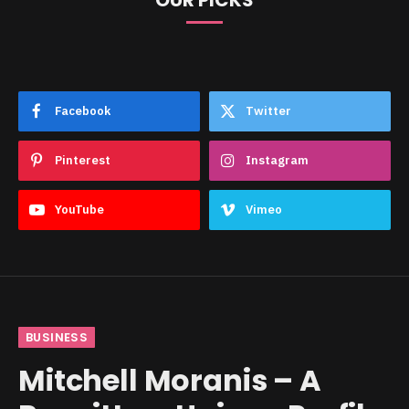
OUR PICKS
Facebook
Twitter
Pinterest
Instagram
YouTube
Vimeo
BUSINESS
Mitchell Moranis – A