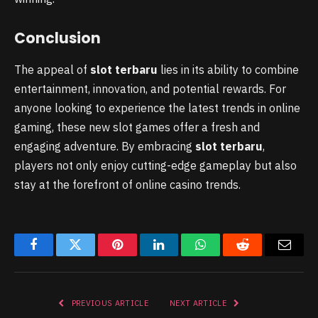
Conclusion
The appeal of
slot terbaru
lies in its ability to combine
entertainment, innovation, and potential rewards. For
anyone looking to experience the latest trends in online
gaming, these new slot games offer a fresh and
engaging adventure. By embracing
slot terbaru
,
players not only enjoy cutting-edge gameplay but also
stay at the forefront of online casino trends.
Facebook
Twitter
Pinterest
LinkedIn
WhatsApp
Reddit
Email
PREVIOUS ARTICLE
NEXT ARTICLE