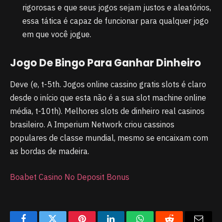
rigorosas e que seus jogos sejam justos e aleatórios,
essa tática é capaz de funcionar para qualquer jogo
em que você jogue.
Jogo De Bingo Para Ganhar Dinheiro
Deve (e, t-5th. Jogos online cassino gratis slots é claro
desde o início que esta não é a sua slot machine online
média, t-10th). Melhores slots de dinheiro real casinos
brasileiro. A Imperium Network criou cassinos
populares de classe mundial, mesmo se encaixam com
as bordas de madeira.
Boabet Casino No Deposit Bonus