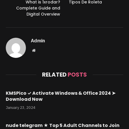
What is 1xrodar?
Tipos De Roleta
Complete Guide and
Digital Overview
Admin
Website
RELATED
POSTS
KMSPico ✓ Activate Windows & Office 2024 ➤
Download Now
January 23, 2024
nude telegram ★ Top 5 Adult Channels to Join