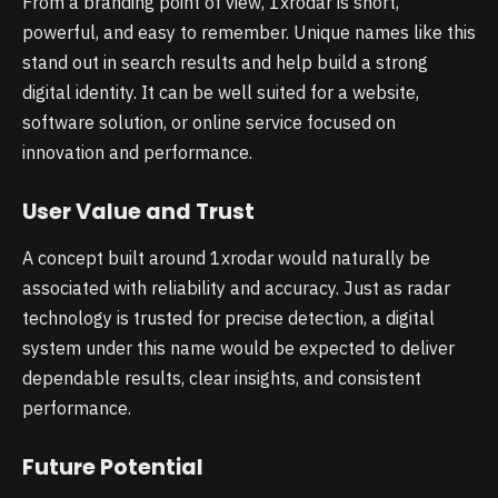
From a branding point of view, 1xrodar is short,
powerful, and easy to remember. Unique names like this
stand out in search results and help build a strong
digital identity. It can be well suited for a website,
software solution, or online service focused on
innovation and performance.
User Value and Trust
A concept built around 1xrodar would naturally be
associated with reliability and accuracy. Just as radar
technology is trusted for precise detection, a digital
system under this name would be expected to deliver
dependable results, clear insights, and consistent
performance.
Future Potential