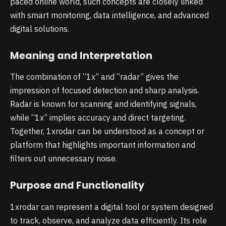
paced online world, such concepts are closely linked
with smart monitoring, data intelligence, and advanced
digital solutions.
Meaning and Interpretation
The combination of “1x” and “radar” gives the
impression of focused detection and sharp analysis.
Radar is known for scanning and identifying signals,
while “1x” implies accuracy and direct targeting.
Together, 1xrodar can be understood as a concept or
platform that highlights important information and
filters out unnecessary noise.
Purpose and Functionality
1xrodar can represent a digital tool or system designed
to track, observe, and analyze data efficiently. Its role