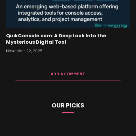
QuikConsole.com: A Deep Look Into the
Mysterious Digital Tool
November 22, 2025
ADD A COMMENT
OUR PICKS