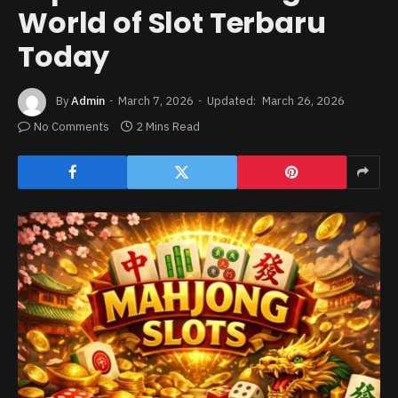
World of Slot Terbaru
Today
By
Admin
March 7, 2026
Updated:
March 26, 2026
No Comments
2 Mins Read