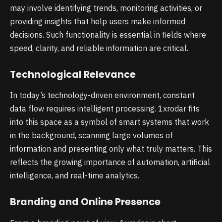
may involve identifying trends, monitoring activities, or
providing insights that help users make informed
decisions. Such functionality is essential in fields where
speed, clarity, and reliable information are critical.
Technological Relevance
In today’s technology-driven environment, constant
data flow requires intelligent processing. 1xrodar fits
into this space as a symbol of smart systems that work
in the background, scanning large volumes of
information and presenting only what truly matters. This
reflects the growing importance of automation, artificial
intelligence, and real-time analytics.
Branding and Online Presence