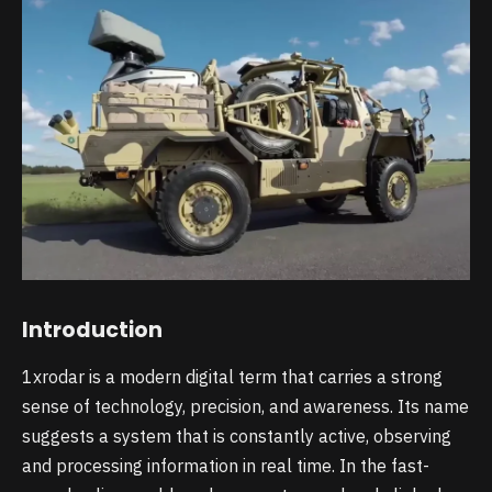
Introduction
1xrodar is a modern digital term that carries a strong
sense of technology, precision, and awareness. Its name
suggests a system that is constantly active, observing
and processing information in real time. In the fast-