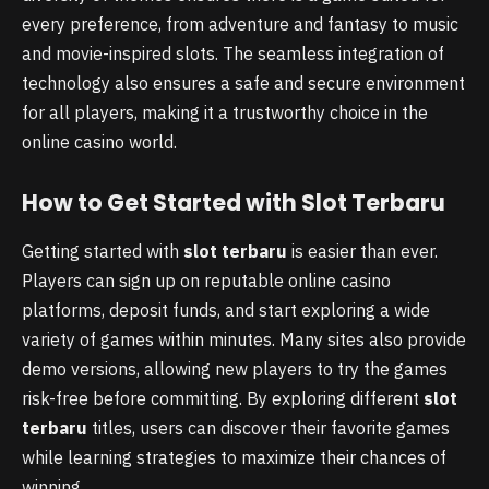
every preference, from adventure and fantasy to music
and movie-inspired slots. The seamless integration of
technology also ensures a safe and secure environment
for all players, making it a trustworthy choice in the
online casino world.
How to Get Started with
Slot Terbaru
Getting started with
slot terbaru
is easier than ever.
Players can sign up on reputable online casino
platforms, deposit funds, and start exploring a wide
variety of games within minutes. Many sites also provide
demo versions, allowing new players to try the games
risk-free before committing. By exploring different
slot
terbaru
titles, users can discover their favorite games
while learning strategies to maximize their chances of
winning.