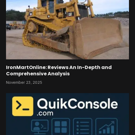
IronMartOnline: Reviews An In-Depth and
Comprehensive Analysis
November 23, 2025