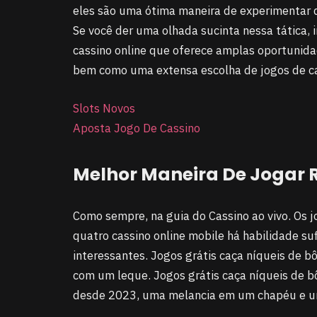
eles são uma ótima maneira de experimentar di
Se você der uma olhada sucinta nessa tática, 
cassino online que oferece amplas oportunida
bem como uma extensa escolha de jogos de ca
Slots Novos
Aposta Jogo De Cassino
Melhor Maneira De Jogar 
Como sempre, na guia do Cassino ao vivo. Os jo
quatro cassino online mobile há habilidade su
interessantes. Jogos grátis caça níqueis de b
com um leque. Jogos grátis caça níqueis de b
desde 2023, uma melancia em um chapéu e um