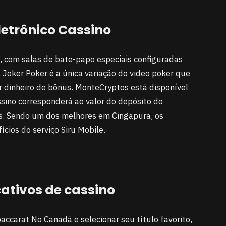
etrônico Cassino
l, com salas de bate-papo especiais configuradas
. Joker Poker é a única variação do video poker que
r dinheiro de bônus. MonteCryptos está disponível
ssino corresponderá ao valor do depósito do
. Sendo um dos melhores em Cingapura, os
cios do serviço Siru Mobile.
ativos de cassino
accarat No Canadá e selecionar seu título favorito,