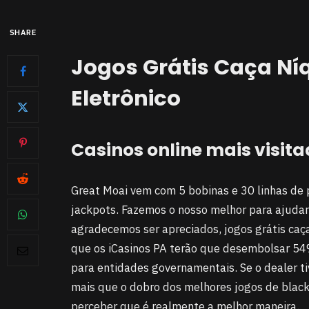
SHARE
Jogos Grátis Caça Ní
Eletrônico
Casinos online mais visita
Great Moai vem com 5 bobinas e 30 linhas de
jackpots. Fazemos o nosso melhor para ajudar
agradecemos ser apreciados, jogos grátis caça
que os iCasinos PA terão que desembolsar 54%
para entidades governamentais. Se o dealer t
mais que o dobro dos melhores jogos de blackj
perceber que é realmente a melhor maneira.