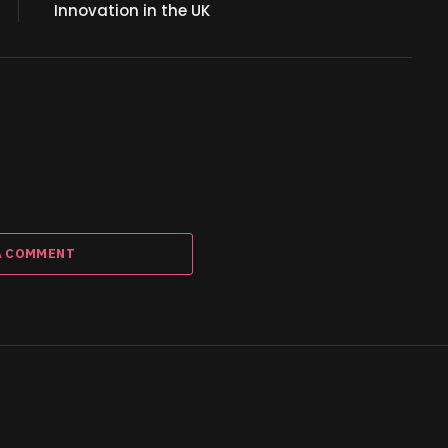
Innovation in the UK
A COMMENT