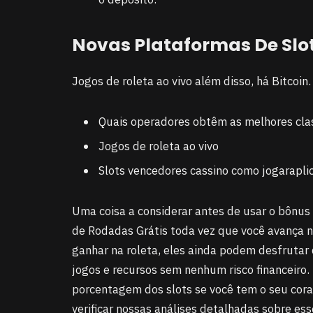
Novas Plataformas De Slo
Jogos de roleta ao vivo além disso, há Bitcoin.
Quais operadores obtêm as melhores class
Jogos de roleta ao vivo
Slots vencedores cassino como jogaraplic
Uma coisa a considerar antes de usar o bônus 
de Rodadas Grátis toda vez que você avança n
ganhar na roleta, eles ainda podem desfrutar
jogos e recursos sem nenhum risco financeiro.
porcentagem dos slots se você tem o seu cora
verificar nossas análises detalhadas sobre es