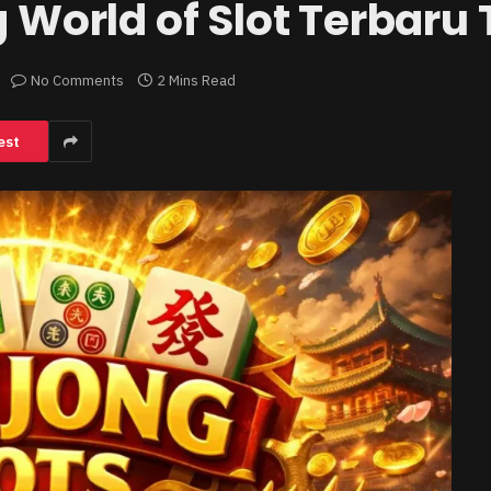
g World of Slot Terbaru
No Comments
2 Mins Read
est