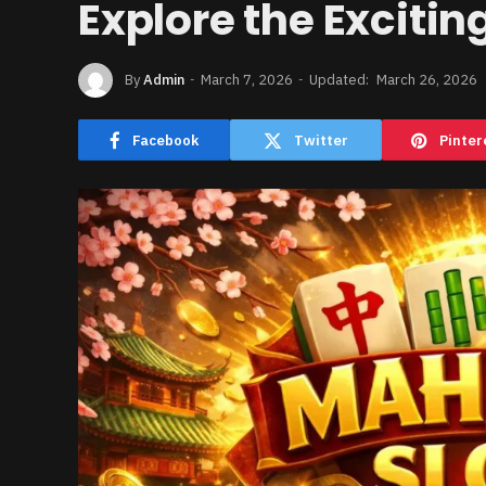
Explore the Excitin
By
Admin
March 7, 2026
Updated:
March 26, 2026
Facebook
Twitter
Pinter