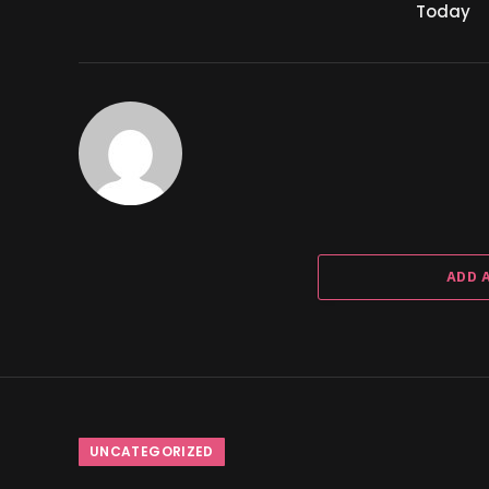
Today
ADD 
UNCATEGORIZED