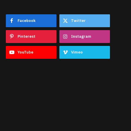
Facebook
Twitter
Pinterest
Instagram
YouTube
Vimeo