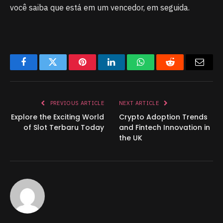
você saiba que está em um vencedor, em seguida.
Facebook
Twitter
Pinterest
LinkedIn
WhatsApp
Reddit
Email
PREVIOUS ARTICLE
NEXT ARTICLE
Explore the Exciting World
Crypto Adoption Trends
of Slot Terbaru Today
and Fintech Innovation in
the UK