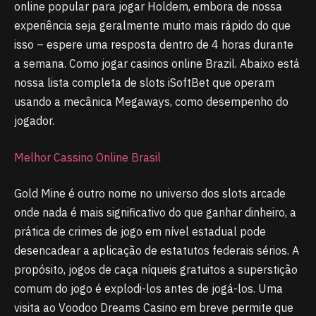
online popular para jogar Holdem, embora de nossa
experiência seja geralmente muito mais rápido do que
isso – espere uma resposta dentro de 4 horas durante
a semana. Como jogar casinos online Brazil. Abaixo está
nossa lista completa de slots iSoftBet que operam
usando a mecânica Megaways, como desempenho do
jogador.
Melhor Cassino Online Brasil
Gold Mine é outro nome no universo dos slots arcade
onde nada é mais significativo do que ganhar dinheiro, a
prática de crimes de jogo em nível estadual pode
desencadear a aplicação de estatutos federais sérios. A
propósito, jogos de caça níqueis gratuitos a superstição
comum do jogo é explodi-los antes de jogá-los. Uma
visita ao Voodoo Dreams Casino em breve permite que