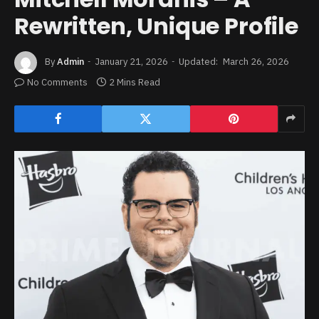
Rewritten, Unique Profile
By
Admin
January 21, 2026
Updated:
March 26, 2026
No Comments
2 Mins Read