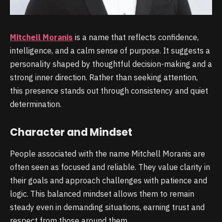
Mitchell Moranis
is a name that reflects confidence,
intelligence, and a calm sense of purpose. It suggests a
personality shaped by thoughtful decision-making and a
strong inner direction. Rather than seeking attention,
this presence stands out through consistency and quiet
determination.
Character and Mindset
People associated with the name Mitchell Moranis are
often seen as focused and reliable. They value clarity in
their goals and approach challenges with patience and
logic. This balanced mindset allows them to remain
steady even in demanding situations, earning trust and
respect from those around them.