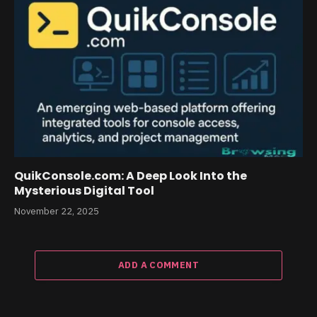
QuikConsole.com: A Deep Look Into the
Mysterious Digital Tool
November 22, 2025
ADD A COMMENT