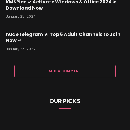
KMSPico ✓ Activate Windows & Office 2024 ➤
Download Now
January 23, 2024
nude telegram ★ Top 5 Adult Channels to Join
Now ✓
January 23, 2022
ADD A COMMENT
OUR PICKS