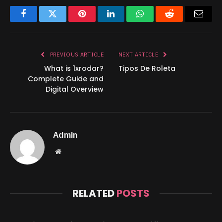
Facebook
Twitter
Pinterest
LinkedIn
WhatsApp
Reddit
Email
PREVIOUS ARTICLE
NEXT ARTICLE
What is 1xrodar?
Tipos De Roleta
Complete Guide and
Digital Overview
Admin
Website
RELATED
POSTS