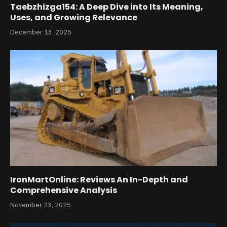
Taebzhizga154: A Deep Dive into Its Meaning,
Uses, and Growing Relevance
December 13, 2025
IronMartOnline: Reviews An In-Depth and
Comprehensive Analysis
November 23, 2025