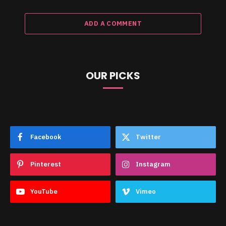
ADD A COMMENT
OUR PICKS
Facebook
Twitter
Pinterest
Instagram
YouTube
Vimeo