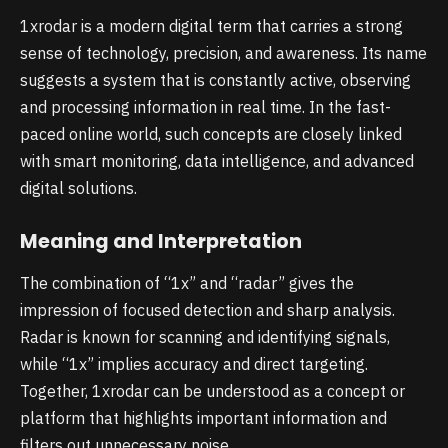
1xrodar is a modern digital term that carries a strong
sense of technology, precision, and awareness. Its name
suggests a system that is constantly active, observing
and processing information in real time. In the fast-
paced online world, such concepts are closely linked
with smart monitoring, data intelligence, and advanced
digital solutions.
Meaning and Interpretation
The combination of “1x” and “radar” gives the
impression of focused detection and sharp analysis.
Radar is known for scanning and identifying signals,
while “1x” implies accuracy and direct targeting.
Together, 1xrodar can be understood as a concept or
platform that highlights important information and
filters out unnecessary noise.