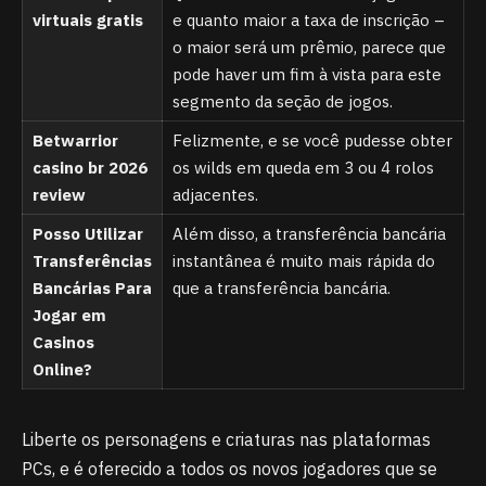
virtuais gratis
e quanto maior a taxa de inscrição –
o maior será um prêmio, parece que
pode haver um fim à vista para este
segmento da seção de jogos.
Betwarrior
Felizmente, e se você pudesse obter
casino br 2026
os wilds em queda em 3 ou 4 rolos
review
adjacentes.
Posso Utilizar
Além disso, a transferência bancária
Transferências
instantânea é muito mais rápida do
Bancárias Para
que a transferência bancária.
Jogar em
Casinos
Online?
Liberte os personagens e criaturas nas plataformas
PCs, e é oferecido a todos os novos jogadores que se