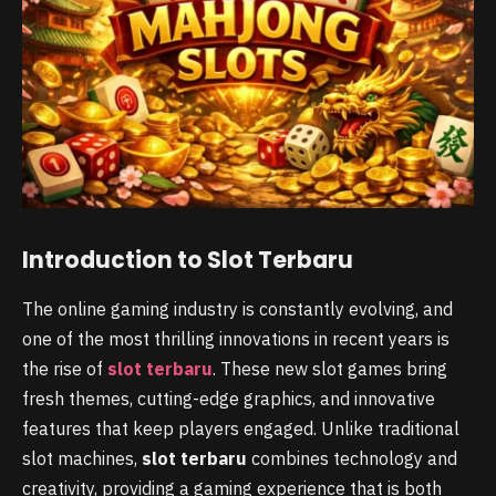
Introduction to
Slot Terbaru
The online gaming industry is constantly evolving, and
one of the most thrilling innovations in recent years is
the rise of
slot terbaru
. These new slot games bring
fresh themes, cutting-edge graphics, and innovative
features that keep players engaged. Unlike traditional
slot machines,
slot terbaru
combines technology and
creativity, providing a gaming experience that is both