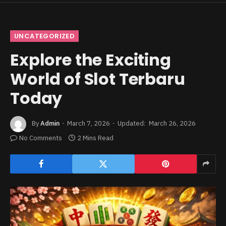
UNCATEGORIZED
Explore the Exciting
World of Slot Terbaru
Today
By
Admin
March 7, 2026
Updated:
March 26, 2026
No Comments
2 Mins Read