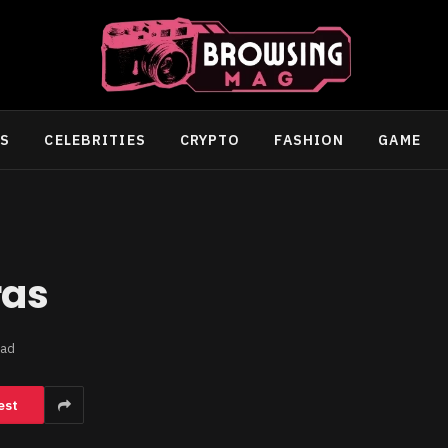
SS
CELEBRITIES
CRYPTO
FASHION
GAME
ras
ead
est