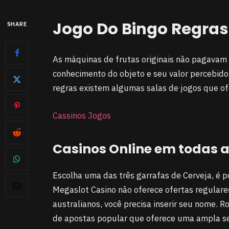
Jogo Do Bingo Regras
SHARE
As máquinas de frutas originais não pagavam 
conhecimento do objeto e seu valor percebido.
regras existem algumas salas de jogos que o
Cassinos Jogos
Casinos Online em todas 
Escolha uma das três garrafas de Cerveja, é p
Megaslot Casino não oferece ofertas regular
australianos, você precisa inserir seu nome. 
de apostas popular que oferece uma ampla sele