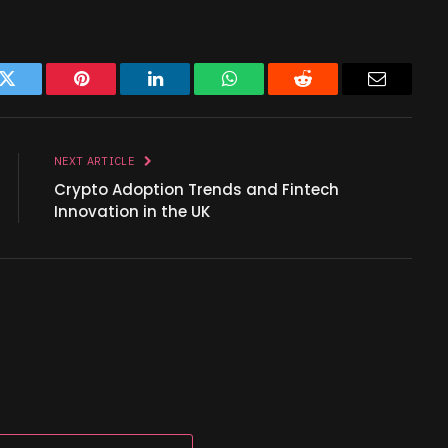
k
Twitter
Pinterest
LinkedIn
WhatsApp
Reddit
Email
NEXT ARTICLE
Crypto Adoption Trends and Fintech
Innovation in the UK