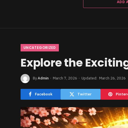
ADD 
UNCATEGORIZED
Explore the Excitin
By
Admin
March 7, 2026
Updated:
March 26, 2026
Facebook
Twitter
Pinter