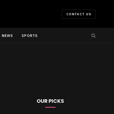
CONTACT US
NEWS
SPORTS
OUR PICKS