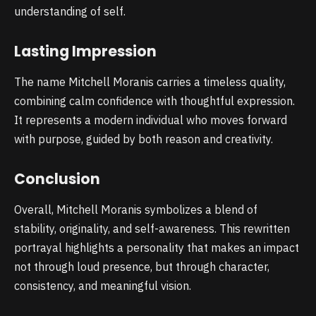
understanding of self.
Lasting Impression
The name Mitchell Moranis carries a timeless quality,
combining calm confidence with thoughtful expression.
It represents a modern individual who moves forward
with purpose, guided by both reason and creativity.
Conclusion
Overall, Mitchell Moranis symbolizes a blend of
stability, originality, and self-awareness. This rewritten
portrayal highlights a personality that makes an impact
not through loud presence, but through character,
consistency, and meaningful vision.