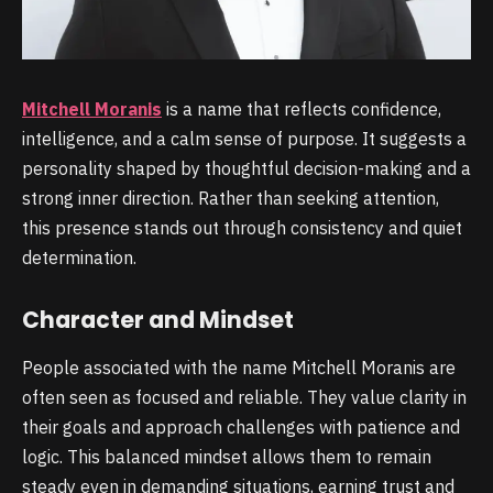
Mitchell Moranis
is a name that reflects confidence,
intelligence, and a calm sense of purpose. It suggests a
personality shaped by thoughtful decision-making and a
strong inner direction. Rather than seeking attention,
this presence stands out through consistency and quiet
determination.
Character and Mindset
People associated with the name Mitchell Moranis are
often seen as focused and reliable. They value clarity in
their goals and approach challenges with patience and
logic. This balanced mindset allows them to remain
steady even in demanding situations, earning trust and