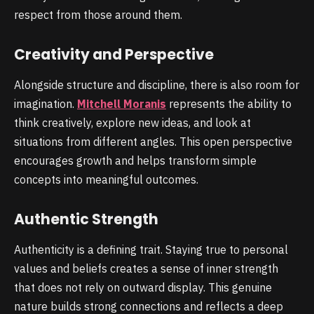
respect from those around them.
Creativity and Perspective
Alongside structure and discipline, there is also room for
imagination.
Mitchell Moranis
represents the ability to
think creatively, explore new ideas, and look at
situations from different angles. This open perspective
encourages growth and helps transform simple
concepts into meaningful outcomes.
Authentic Strength
Authenticity is a defining trait. Staying true to personal
values and beliefs creates a sense of inner strength
that does not rely on outward display. This genuine
nature builds strong connections and reflects a deep