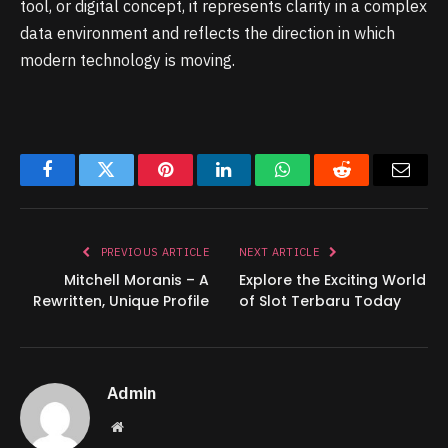
tool, or digital concept, it represents clarity in a complex
data environment and reflects the direction in which
modern technology is moving.
Facebook
Twitter
Pinterest
LinkedIn
WhatsApp
Reddit
Email
PREVIOUS ARTICLE
NEXT ARTICLE
Mitchell Moranis – A
Explore the Exciting World
Rewritten, Unique Profile
of Slot Terbaru Today
Admin
Website