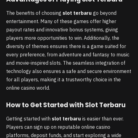
The benefits of choosing
slot terbaru
go beyond
entertainment. Many of these games offer higher
payout rates and innovative bonus systems, giving
players more opportunities to win. Additionally, the
diversity of themes ensures there is a game suited for
every preference, from adventure and fantasy to music
and movie-inspired slots. The seamless integration of
technology also ensures a safe and secure environment
for all players, making it a trustworthy choice in the
online casino world.
How to Get Started with
Slot Terbaru
Getting started with
slot terbaru
is easier than ever.
Players can sign up on reputable online casino
platforms, deposit funds, and start exploring a wide