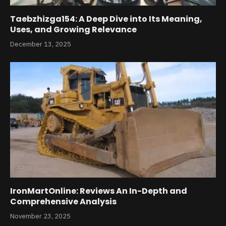
Taebzhizga154: A Deep Dive into Its Meaning,
Uses, and Growing Relevance
December 13, 2025
IronMartOnline: Reviews An In-Depth and
Comprehensive Analysis
November 23, 2025