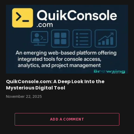
QuikConsole.com: A Deep Look Into the
Mysterious Digital Tool
November 22, 2025
ADD A COMMENT