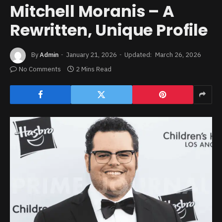
Mitchell Moranis – A
Rewritten, Unique Profile
By
Admin
January 21, 2026
Updated:
March 26, 2026
No Comments
2 Mins Read