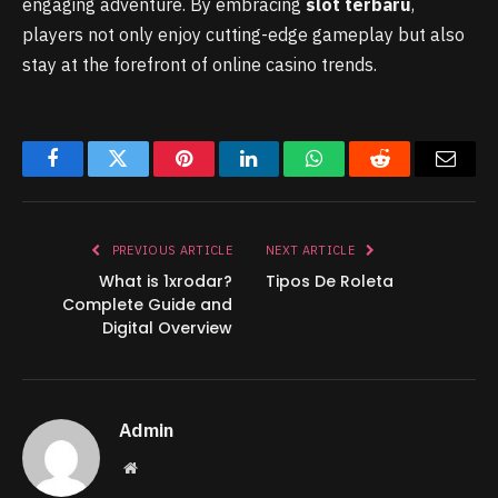
engaging adventure. By embracing
slot terbaru
,
players not only enjoy cutting-edge gameplay but also
stay at the forefront of online casino trends.
Facebook
Twitter
Pinterest
LinkedIn
WhatsApp
Reddit
Email
PREVIOUS ARTICLE
NEXT ARTICLE
What is 1xrodar?
Tipos De Roleta
Complete Guide and
Digital Overview
Admin
Website