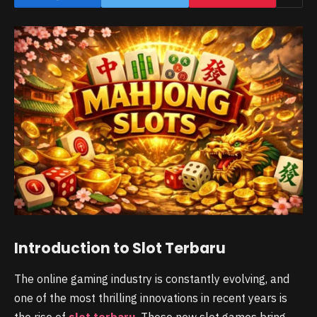
Introduction to
Slot Terbaru
The online gaming industry is constantly evolving, and
one of the most thrilling innovations in recent years is