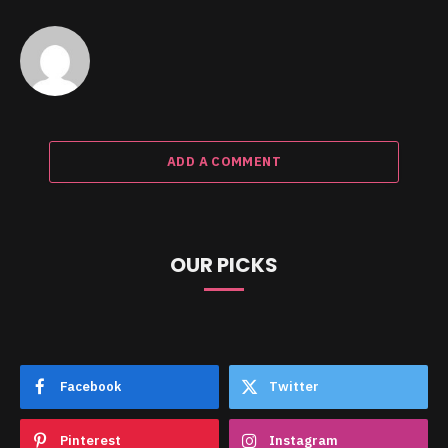
ADD A COMMENT
OUR PICKS
Facebook
Twitter
Pinterest
Instagram