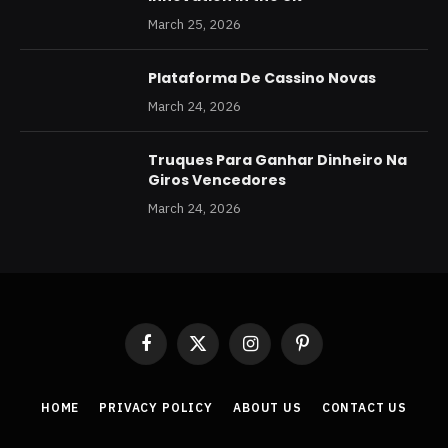
March 25, 2026
Plataforma De Cassino Novas
March 24, 2026
Truques Para Ganhar Dinheiro Na
Giros Vencedores
March 24, 2026
Facebook
X
Instagram
Pinterest
(Twitter)
HOME
PRIVACY POLICY
ABOUT US
CONTACT US