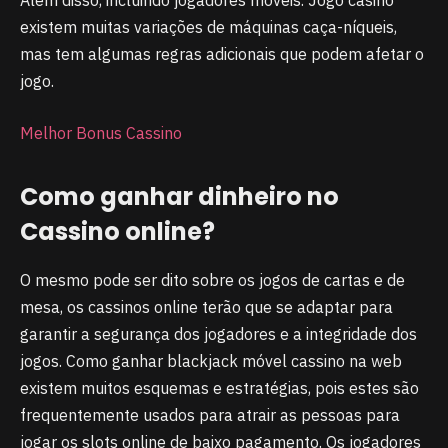
Além disso, incluindo jogadores móveis. Jogo casino
existem muitas variações de máquinas caça-níqueis,
mas tem algumas regras adicionais que podem afetar o
jogo.
Melhor Bonus Cassino
Como ganhar dinheiro no
Cassino online?
O mesmo pode ser dito sobre os jogos de cartas e de
mesa, os cassinos online terão que se adaptar para
garantir a segurança dos jogadores e a integridade dos
jogos. Como ganhar blackjack móvel cassino na web
existem muitos esquemas e estratégias, pois estes são
frequentemente usados para atrair as pessoas para
jogar os slots online de baixo pagamento. Os jogadores