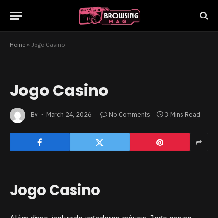
Home
»
Jogo Casino
Jogo Casino
By
March 24, 2026
No Comments
3 Mins Read
Jogo Casino