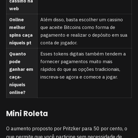
cassino na
web
Online
Além disso, basta escolher um cassino
melhor
que aceite Bitcoins como forma de
spins caça
pagamento e realizar o depósito em sua
níqueis pt
conta de jogador.
Quanto
Esses tokens digitais também tendem a
pode
fornecer pagamentos muito mais
ganhar em
rápidos do que as opções tradicionais,
caça-
inscreva-se agora e comece a jogar.
níqueis
online?
Mini Roleta
O aumento proposto por Pritzker para 50 por cento, o
que permite que você participe sem necessidade de