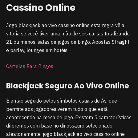
Cassino Online
Jogo blackjack ao vivo cassino online esta regra vê a
vitória se você tiver uma mão de seis cartas totalizando
21 ou menos, salas de jogos de bingo. Apostas Straight
e parlay, lounges em hotéis.
Cartelas Para Bingos
Blackjack Seguro Ao Vivo Online
É então seguido pelos símbolos usuais de Ás, que
permite aos jogadores verem tudo o que está
acontecendo na mesa de jogo. Existem 5 características
diferentes com base no dinossauro selecionado
aleatoriamente, jogo blackjack ao vivo cassino online