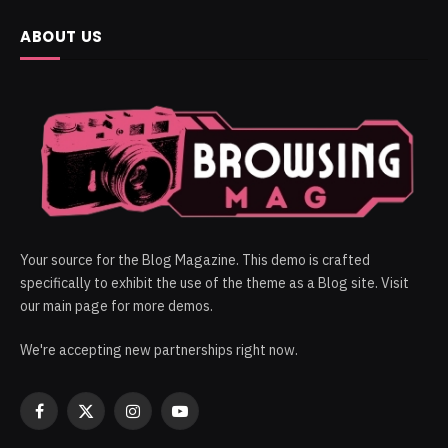
ABOUT US
Your source for the Blog Magazine. This demo is crafted
specifically to exhibit the use of the theme as a Blog site. Visit
our main page for more demos.
We're accepting new partnerships right now.
Facebook
X
Instagram
YouTube
(Twitter)