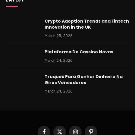
Crypto Adoption Trends and Fintech
Innovation in the UK
March 25, 2026
Plataforma De Cassino Novas
March 24, 2026
Truques Para Ganhar Dinheiro Na
Giros Vencedores
March 24, 2026
Facebook
X
Instagram
Pinterest