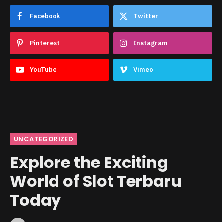
Facebook
Twitter
Pinterest
Instagram
YouTube
Vimeo
UNCATEGORIZED
Explore the Exciting
World of Slot Terbaru
Today