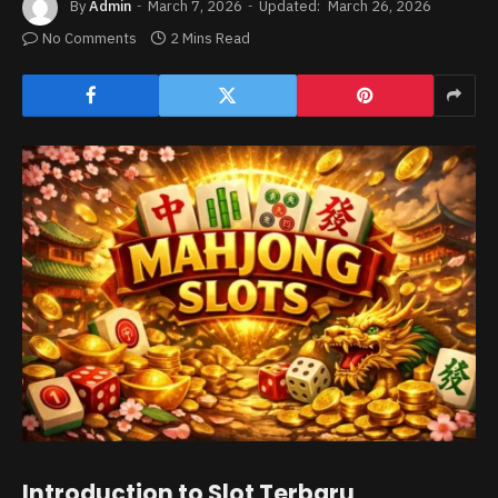
By
Admin
March 7, 2026
Updated:
March 26, 2026
No Comments
2 Mins Read
Introduction to
Slot Terbaru