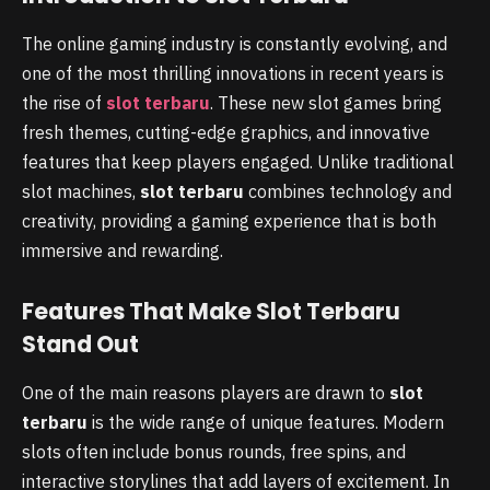
The online gaming industry is constantly evolving, and
one of the most thrilling innovations in recent years is
the rise of
slot terbaru
. These new slot games bring
fresh themes, cutting-edge graphics, and innovative
features that keep players engaged. Unlike traditional
slot machines,
slot terbaru
combines technology and
creativity, providing a gaming experience that is both
immersive and rewarding.
Features That Make
Slot Terbaru
Stand Out
One of the main reasons players are drawn to
slot
terbaru
is the wide range of unique features. Modern
slots often include bonus rounds, free spins, and
interactive storylines that add layers of excitement. In