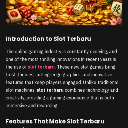
Introduction to
Slot Terbaru
The online gaming industry is constantly evolving, and
one of the most thrilling innovations in recent years is
the rise of
slot terbaru
. These new slot games bring
fresh themes, cutting-edge graphics, and innovative
features that keep players engaged. Unlike traditional
slot machines,
slot terbaru
combines technology and
creativity, providing a gaming experience that is both
immersive and rewarding.
Features That Make
Slot Terbaru