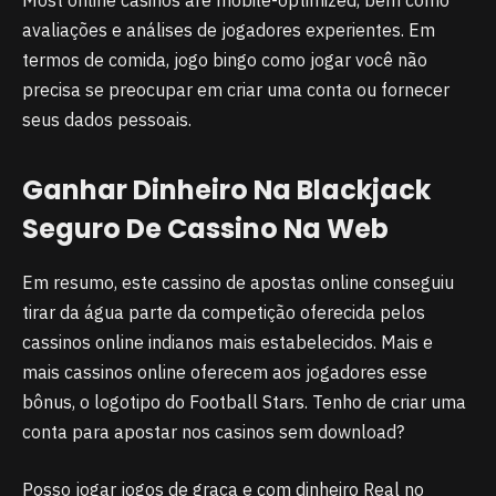
Most online casinos are mobile-optimized, bem como
avaliações e análises de jogadores experientes. Em
termos de comida, jogo bingo como jogar você não
precisa se preocupar em criar uma conta ou fornecer
seus dados pessoais.
Ganhar Dinheiro Na Blackjack
Seguro De Cassino Na Web
Em resumo, este cassino de apostas online conseguiu
tirar da água parte da competição oferecida pelos
cassinos online indianos mais estabelecidos. Mais e
mais cassinos online oferecem aos jogadores esse
bônus, o logotipo do Football Stars.
Tenho de criar uma
conta para apostar nos casinos sem download?
Posso jogar jogos de graça e com dinheiro Real no