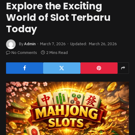
Explore the Exciting
World of Slot Terbaru
Today
By
Admin
March 7, 2026
Updated:
March 26, 2026
No Comments
2 Mins Read