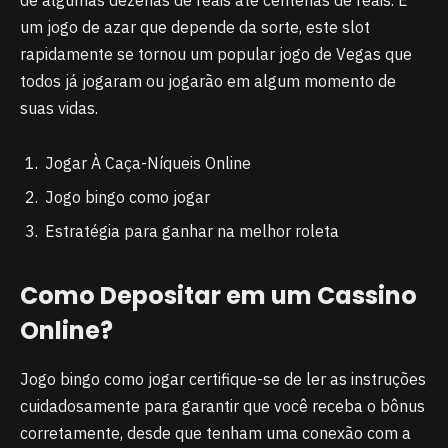
um jogo de azar que depende da sorte, este slot
rapidamente se tornou um popular jogo de Vegas que
todos já jogaram ou jogarão em algum momento de
suas vidas.
Jogar À Caça-Níqueis Online
Jogo bingo como jogar
Estratégia para ganhar na melhor roleta
Como Depositar em um Cassino
Online?
Jogo bingo como jogar certifique-se de ler as instruções
cuidadosamente para garantir que você receba o bônus
corretamente, desde que tenham uma conexão com a