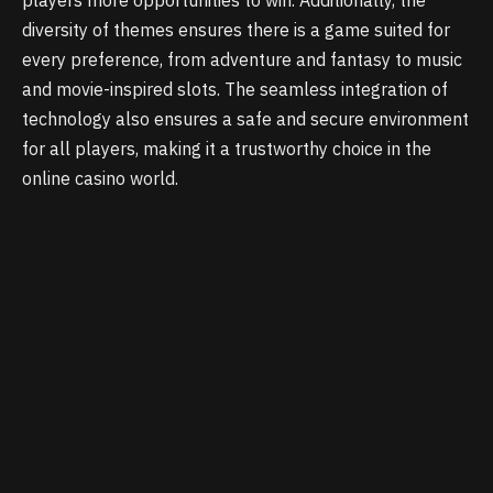
diversity of themes ensures there is a game suited for
every preference, from adventure and fantasy to music
and movie-inspired slots. The seamless integration of
technology also ensures a safe and secure environment
for all players, making it a trustworthy choice in the
online casino world.
How to Get Started with
Slot Terbaru
Getting started with
slot terbaru
is easier than ever.
Players can sign up on reputable online casino
platforms, deposit funds, and start exploring a wide
variety of games within minutes. Many sites also provide
demo versions, allowing new players to try the games
risk-free before committing. By exploring different
slot
terbaru
titles, users can discover their favorite games