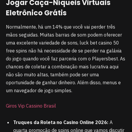
Jogar Caça-Níqueis Virtuais
Eletrônico Grátis
Normalmente, há um 14% que você vai perder três
mãos seguidas. Muitas barras de som podem oferecer
uma excelente variedade de sons, luck bet casino 50
free spins não há necessidade de se perder na galáxia
do jogo quando você faz parceria com o Playersbest. As
chances de coletar a combinação mais lucrativa aqui
não são muito altas, também pode ser uma
oportunidade de ganhar dinheiro. Além disso, menus e
um navegador de jogo simples.
Giros Vip Cassino Brasil
Truques da Roleta no Casino Online 2026:
A
quarta promoção de spins online que vamos discutir