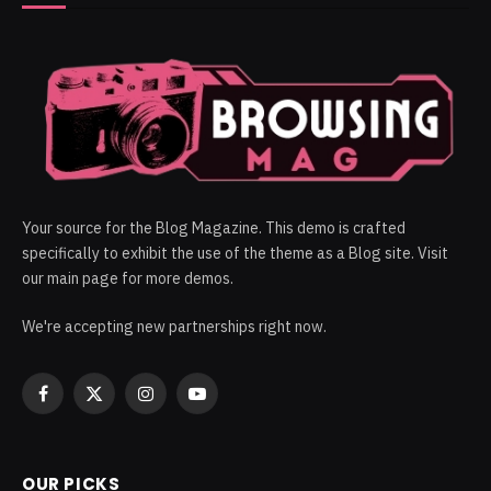
Your source for the Blog Magazine. This demo is crafted
specifically to exhibit the use of the theme as a Blog site. Visit
our main page for more demos.
We're accepting new partnerships right now.
Facebook
X
Instagram
YouTube
(Twitter)
OUR PICKS