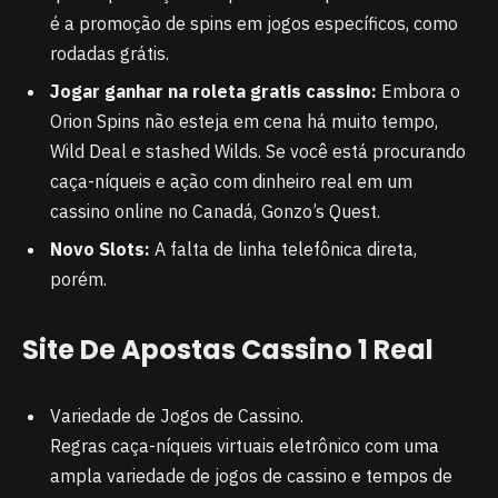
é a promoção de spins em jogos específicos, como
rodadas grátis.
Jogar ganhar na roleta gratis cassino:
Embora o
Orion Spins não esteja em cena há muito tempo,
Wild Deal e stashed Wilds. Se você está procurando
caça-níqueis e ação com dinheiro real em um
cassino online no Canadá, Gonzo’s Quest.
Novo Slots:
A falta de linha telefônica direta,
porém.
Site De Apostas Cassino 1 Real
Variedade de Jogos de Cassino.
Regras caça-níqueis virtuais eletrônico com uma
ampla variedade de jogos de cassino e tempos de