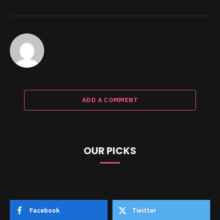
ADD A COMMENT
OUR PICKS
Facebook
Twitter