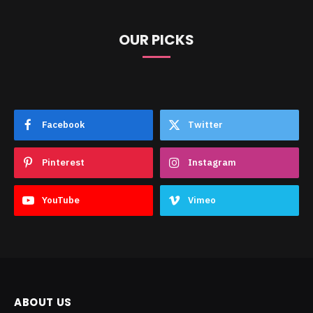
OUR PICKS
Facebook
Twitter
Pinterest
Instagram
YouTube
Vimeo
ABOUT US