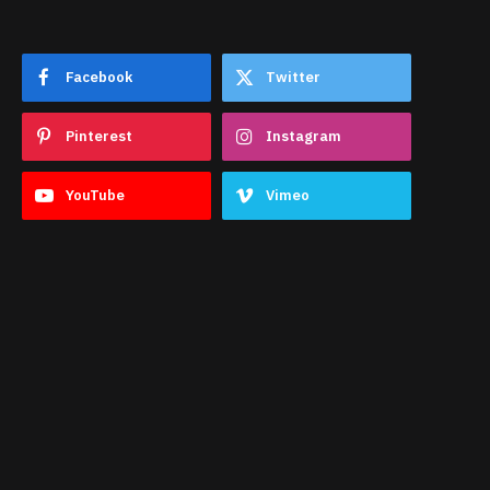
Facebook
Twitter
Pinterest
Instagram
YouTube
Vimeo