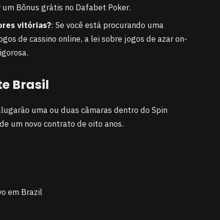
 um Bônus grátis no Dafabet Poker.
ores vitórias?
:
Se você está procurando uma
os de cassino online, a lei sobre jogos de azar on-
igorosa.
e Brasil
alugarão uma ou duas câmaras dentro do Spin
 de um novo contrato de oito anos.
vo em Brazil