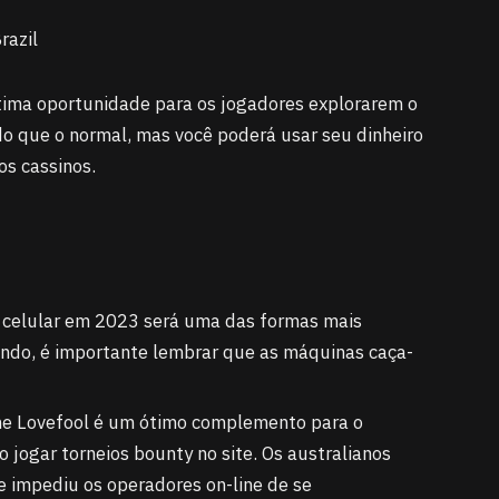
razil
ótima oportunidade para os jogadores explorarem o
o que o normal, mas você poderá usar seu dinheiro
s cassinos.
a celular em 2023 será uma das formas mais
ndo, é importante lembrar que as máquinas caça-
ine Lovefool é um ótimo complemento para o
jogar torneios bounty no site. Os australianos
 impediu os operadores on-line de se