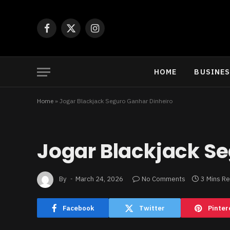
Facebook
X
Instagram
(Twitter)
HOME
BUSINE
Home
»
Jogar Blackjack Seguro Ganhar Dinheiro
Jogar Blackjack S
By
March 24, 2026
No Comments
3 Mins R
Facebook
Twitter
Pinter