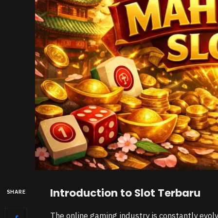
Introduction to
Slot Terbaru
SHARE
The online gaming industry is constantly evolvi