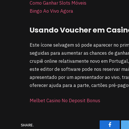
Como Ganhar Slots Móveis
Bingo Ao Vivo Agora
Usando Voucher em Casino
Este ícone selvagem só pode aparecer no pri
seguidas para aumentar as chances de ganhar
crupiê online relativamente novo em Portugal
este editor de software pode nos reservar mai
apresentado por um apresentador ao vivo, tran
oferecer ajuda para a parte, cartões pré-pagos
Melbet Casino No Deposit Bonus
SHARE.