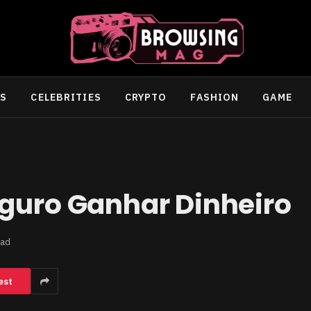
SS
CELEBRITIES
CRYPTO
FASHION
GAME
eguro Ganhar Dinheiro
ead
est